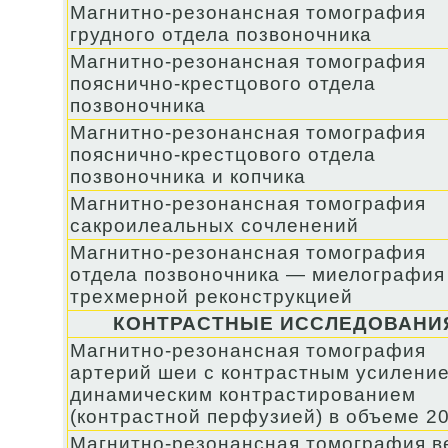
Магнитно-резонансная томография
грудного отдела позвоночника
Магнитно-резонансная томография
пояснично-крестцового отдела
позвоночника
Магнитно-резонансная томография
пояснично-крестцового отдела
позвоночника и копчика
Магнитно-резонансная томография
сакроилеальных сочленений
Магнитно-резонансная томография
отдела позвоночника — миелография
трехмерной реконструкцией
КОНТРАСТНЫЕ ИССЛЕДОВАНИ
Магнитно-резонансная томография
артерий шеи с контрастным усилени
динамическим контрастированием
(контрастной перфузией) в объеме 2
Магнитно-резонансная томография в