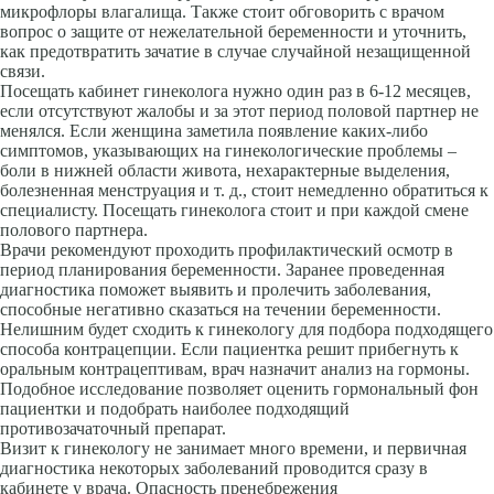
микрофлоры влагалища. Также стоит обговорить с врачом
вопрос о защите от нежелательной беременности и уточнить,
как предотвратить зачатие в случае случайной незащищенной
связи.
Посещать кабинет гинеколога нужно один раз в 6-12 месяцев,
если отсутствуют жалобы и за этот период половой партнер не
менялся. Если женщина заметила появление каких-либо
симптомов, указывающих на гинекологические проблемы –
боли в нижней области живота, нехарактерные выделения,
болезненная менструация и т. д., стоит немедленно обратиться к
специалисту. Посещать гинеколога стоит и при каждой смене
полового партнера.
Врачи рекомендуют проходить профилактический осмотр в
период планирования беременности. Заранее проведенная
диагностика поможет выявить и пролечить заболевания,
способные негативно сказаться на течении беременности.
Нелишним будет сходить к гинекологу для подбора подходящего
способа контрацепции. Если пациентка решит прибегнуть к
оральным контрацептивам, врач назначит анализ на гормоны.
Подобное исследование позволяет оценить гормональный фон
пациентки и подобрать наиболее подходящий
противозачаточный препарат.
Визит к гинекологу не занимает много времени, и первичная
диагностика некоторых заболеваний проводится сразу в
кабинете у врача. Опасность пренебрежения