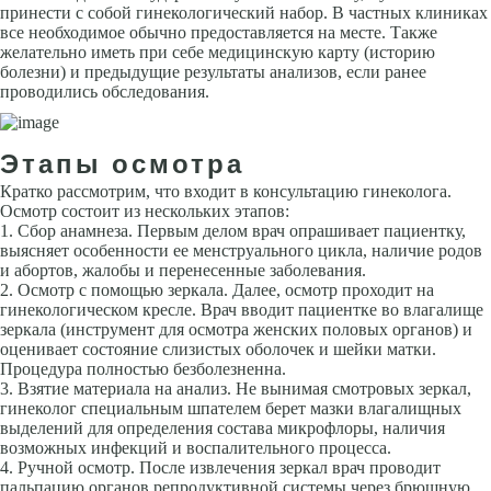
принести с собой гинекологический набор. В частных клиниках
все необходимое обычно предоставляется на месте. Также
желательно иметь при себе медицинскую карту (историю
болезни) и предыдущие результаты анализов, если ранее
проводились обследования.
Этапы осмотра
Кратко рассмотрим, что входит в консультацию гинеколога.
Осмотр состоит из нескольких этапов:
Сбор анамнеза. Первым делом врач опрашивает пациентку,
выясняет особенности ее менструального цикла, наличие родов
и абортов, жалобы и перенесенные заболевания.
Осмотр с помощью зеркала. Далее, осмотр проходит на
гинекологическом кресле. Врач вводит пациентке во влагалище
зеркала (инструмент для осмотра женских половых органов) и
оценивает состояние слизистых оболочек и шейки матки.
Процедура полностью безболезненна.
Взятие материала на анализ. Не вынимая смотровых зеркал,
гинеколог специальным шпателем берет мазки влагалищных
выделений для определения состава микрофлоры, наличия
возможных инфекций и воспалительного процесса.
Ручной осмотр. После извлечения зеркал врач проводит
пальпацию органов репродуктивной системы через брюшную