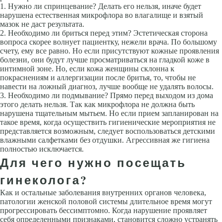
Нужно ли спринцевание? Делать его нельзя, иначе будет
нарушена естественная микрофлора во влагалище и взятый
мазок не даст результата.
Необходимо ли бриться перед этим? Эстетическая сторона
вопроса скорее волнует пациентку, нежели врача. По большому
счету, ему все равно. Но если присутствуют кожные проявления
болезни, они будут лучше просматриваться на гладкой коже в
интимной зоне. Но, если кожа женщины склонна к
покраснениям и аллергизации после бритья, то, чтобы не
навести на ложный диагноз, лучше вообще не удалять волосы.
Необходимо ли подмывание? Прямо перед выходом из дома
этого делать нельзя. Так как микрофлора не должна быть
нарушена тщательным мытьем. Но если прием запланирован на
такое время, когда осуществить гигиенические мероприятия не
представляется возможным, следует воспользоваться детскими
влажными салфетками без отдушки. Агрессивная же гигиена
полностью исключается.
Для чего нужно посещать
гинеколога?
Как и остальные заболевания внутренних органов человека,
патологии женской половой системы длительное время могут
прогрессировать бессимптомно. Когда нарушение проявляет
себя определенными признаками, становится сложно устранять