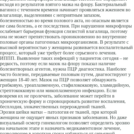
исходя из результатов взятого мазка на флору. Бактериальный
вагиноз с течением времени начинает проявляться жжением во
влагалище, выделениями с неприятным запахом,
болезненностью во время полового акта, но опасным является
не сама болезнь, а ее последствия. При нарушении микрофлоры
ослабевает барьерная функция слизистой влагалища, поэтому
она не может препятствовать проникновению во внутренние
половые органы патогенных микроорганизмов. В результате с
высокой вероятностью у женщины развивается воспалительный
процесс, который уже требует более серьезного лечения.
ИППП. Выявление таких инфекций у пациенток сегодня – не
редкость, поэтому если мазок на флору показал наличие
болезнетворных агентов, нужна ПЦР диагностика. Наиболее
часто болезни, передаваемые половым путем, диагностируют у
женщин 18-40 лет. Мазок на ПЦР позволяет обнаружить
грибковую, уреаплазменную, стафилококковую, хламидийную,
стрептококковую или микоплазменную инфекцию. Если
вовремя их не пролечить, заболевание может перейти в
хроническую форму и спровоцировать развитие воспаления,
бесплодия, злокачественных перерождений тканей.
Эрозия шейки матки – патология ее тканей, при которой
женщина не ощущает явных признаков заболевания. Но даже
визуальный осмотр гинекологом позволяет определить эрозию
на начальном этапе и назначить медикаментозное лечение,
позволяющее в короткие сроки избавиться от серьезной