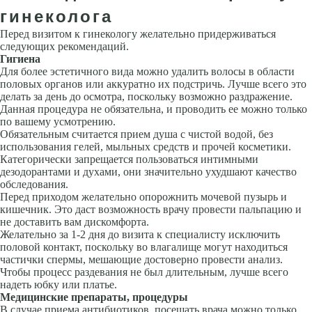
гинеколога
Перед визитом к гинекологу желательно придерживаться
следующих рекомендаций.
Гигиена
Для более эстетичного вида можно удалить волосы в области
половых органов или аккуратно их подстричь. Лучше всего это
делать за день до осмотра, поскольку возможно раздражение.
Данная процедура не обязательна, и проводить ее можно только
по вашему усмотрению.
Обязательным считается прием душа с чистой водой, без
использования гелей, мыльных средств и прочей косметики.
Категорически запрещается пользоваться интимными
дезодорантами и духами, они значительно ухудшают качество
обследования.
Перед приходом желательно опорожнить мочевой пузырь и
кишечник. Это даст возможность врачу провести пальпацию и
не доставить вам дискомфорта.
Желательно за 1-2 дня до визита к специалисту исключить
половой контакт, поскольку во влагалище могут находиться
частички спермы, мешающие достоверно провести анализ.
Чтобы процесс раздевания не был длительным, лучше всего
надеть юбку или платье.
Медицинские препараты, процедуры
В случае приема антибиотиков, посещать врача можно только