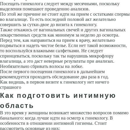
Посещать гинеколога следует между месячными, поскольку
выделения помешают проведению анализов.
По этой же причине не стоит идти на прием с остатками спермы
во влагалище. То есть последний половой акт желательно
совершить за сутки-двое до визита к гинекологу.
Также откажись от вагинальных свечей и других вагинальных
лекарственных средств как минимум за неделю до осмотра.
Перед тем, как направиться на прием к врачу, желательно
подмыться и надеть чистое белье. Если нет такой возможности,
то воспользуйся влажными салфетками. Не следует
спринцеваться, поскольку так ты нарушишь микрофлору
влагалища, а это даст неверные результаты при анализах.
Необязательно сбривать волосы на лобке.
После первого посещения гинеколога в дальнейшем
рекомендуется проходить обследование два раза в год.
Как видишь, в первом визите к гинекологу нет ничего
страшного
Как подготовить интимную
область
В это время у женщины возникает множество вопросов помимо
банального: когда лучше идти на осмотр к гинекологу. В
особенности в отношении интимной гигиены. Стоит
рассмотреть основные из них: