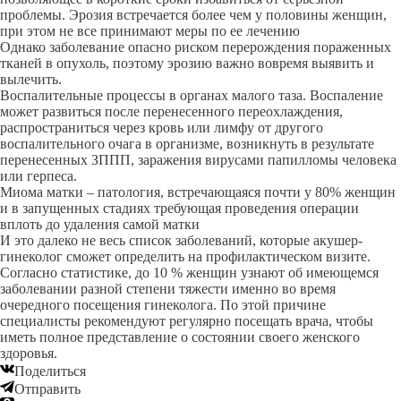
проблемы. Эрозия встречается более чем у половины женщин,
при этом не все принимают меры по ее лечению
Однако заболевание опасно риском перерождения пораженных
тканей в опухоль, поэтому эрозию важно вовремя выявить и
вылечить.
Воспалительные процессы в органах малого таза. Воспаление
может развиться после перенесенного переохлаждения,
распространиться через кровь или лимфу от другого
воспалительного очага в организме, возникнуть в результате
перенесенных ЗППП, заражения вирусами папилломы человека
или герпеса.
Миома матки – патология, встречающаяся почти у 80% женщин
и в запущенных стадиях требующая проведения операции
вплоть до удаления самой матки
И это далеко не весь список заболеваний, которые акушер-
гинеколог сможет определить на профилактическом визите.
Согласно статистике, до 10 % женщин узнают об имеющемся
заболевании разной степени тяжести именно во время
очередного посещения гинеколога. По этой причине
специалисты рекомендуют регулярно посещать врача, чтобы
иметь полное представление о состоянии своего женского
здоровья.
Поделиться
Отправить