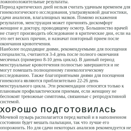
ложноположительные результаты.
Период критических дней нельзя считать удачным временем для
гинекологического исследования, ультразвуковой диагностики,
сдачи анализов, влагалищных мазков. Помимо искажения
результатов, менструация может причинять дискомфорт
женщине и доктору, проводящему осмотр. Большинство врачей
не станут производить обследование в критические дни, если на
это нет веских причин, и назначат повторный прием после
окончания кровотечения.
Наиболее подходящие днями, рекомендуемыми для посещения
специалиста, считаются 3-4 день после полного окончания
месячных (примерно 8-10 день цикла). В данный период
менструальные кровотечения полностью завершаются и не
могут помешать полноценному гинекологическому
исследованию. Также благоприятными днями для посещения
гинеколога являются приблизительно 22-26 день
менструального цикла. Эти рекомендации относятся только к
плановым профилактическим приемам, если женщину не
беспокоят тревожные симптомы, связанные с репродуктивной
системой.
ХОРОШО ПОДГОТОВИЛАСЬ
Мочевой пузырь располагается перед маткой и в наполненном
состоянии будет мешать пальпации, так что лучше его
опорожнить. Но для сдачи некоторых анализов рекомендуется не