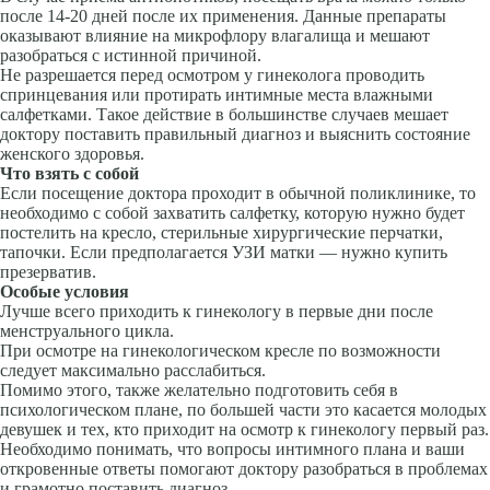
после 14-20 дней после их применения. Данные препараты
оказывают влияние на микрофлору влагалища и мешают
разобраться с истинной причиной.
Не разрешается перед осмотром у гинеколога проводить
спринцевания или протирать интимные места влажными
салфетками. Такое действие в большинстве случаев мешает
доктору поставить правильный диагноз и выяснить состояние
женского здоровья.
Что взять с собой
Если посещение доктора проходит в обычной поликлинике, то
необходимо с собой захватить салфетку, которую нужно будет
постелить на кресло, стерильные хирургические перчатки,
тапочки. Если предполагается УЗИ матки — нужно купить
презерватив.
Особые условия
Лучше всего приходить к гинекологу в первые дни после
менструального цикла.
При осмотре на гинекологическом кресле по возможности
следует максимально расслабиться.
Помимо этого, также желательно подготовить себя в
психологическом плане, по большей части это касается молодых
девушек и тех, кто приходит на осмотр к гинекологу первый раз.
Необходимо понимать, что вопросы интимного плана и ваши
откровенные ответы помогают доктору разобраться в проблемах
и грамотно поставить диагноз.