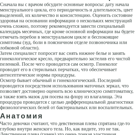
Сначала вы с врачом обсудите основные вопросы: дату начала
менструального цикла, его периодичность и длительность, цвет
выделений, их количество и консистенцию. Оценить состояние
здоровья на основании информации о нескольких менструаций
очень сложно, поэтому рекомендуется завести специальный
календарь месячных, где кроме основной информации вы будете
отмечать перебои в менструальном цикле и беспокоящие
симптомы (зуд, боли в поясничном отделе позвоночника или
лобковой области).
Затем специалист попросит вас снять нижнее белье и занять
гинекологическое кресло, предварительно застелив его чистой
пеленкой. После чего проводится сам осмотр. Гинеколог
проводит его в стерильных перчатках, что обеспечивает
антисептические нормы процедуры.
Осмотр бывает обычный и гинекологический. Последний
проводится посредством использования маточных зеркал, что
позволяет достоверно оценить всю клиническую симптоматику,
а также взять мазок для посева на флору из влагалища. Эта
процедура проводится с целью дифференциальной диагностики
физиологических белей от бактериальных или воспалительных.
Анатомия
Часто девочки считают, что девственная плева спрятана где-то
глубоко внутри женского тела. Но, как видите, это не так.
Девственная плева (гимен) это очень тонкая эластичная