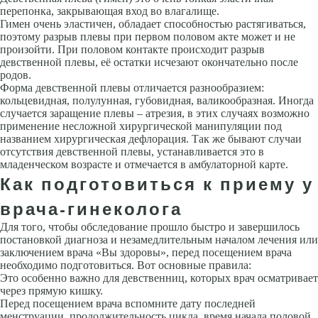
перепонка, закрывающая вход во влагалище.
Гимен очень эластичен, обладает способностью растягиваться,
поэтому разрыв плевы при первом половом акте может и не
произойти. При половом контакте происходит разрыв
девственной плевы, её остатки исчезают окончательно после
родов.
Форма девственной плевы отличается разнообразием:
кольцевидная, полулунная, губовидная, валикообразная. Иногда
случается заращение плевы – атрезия, в этих случаях возможно
применение несложной хирургической манипуляции под
названием хирургическая дефлорация. Так же бывают случаи
отсутствия девственной плевы, устанавливается это в
младенческом возрасте и отмечается в амбулаторной карте.
Как подготовиться к приему у
врача-гинеколога
Для того, чтобы обследование прошло быстро и завершилось
постановкой диагноза и незамедлительным началом лечения или
заключением врача «Вы здоровы», перед посещением врача
необходимо подготовиться. Вот основные правила:
Это особенно важно для девственниц, которых врач осматривает
через прямую кишку.
Перед посещением врача вспомните дату последней
менструации, продолжительность цикла, время начала половой