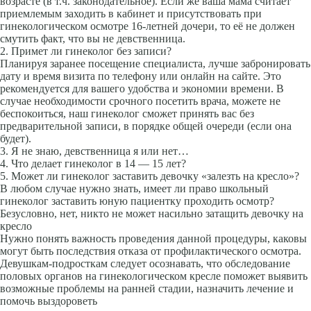
возрасте (в т.ч. законодательное). Если же ваша мама считает
приемлемым заходить в кабинет и присутствовать при
гинекологическом осмотре 16-летней дочери, то её не должен
смутить факт, что вы не девственница.
2. Примет ли гинеколог без записи?
Планируя заранее посещение специалиста, лучше забронировать
дату и время визита по телефону или онлайн на сайте. Это
рекомендуется для вашего удобства и экономии времени. В
случае необходимости срочного посетить врача, можете не
беспокоиться, наш гинеколог сможет принять вас без
предварительной записи, в порядке общей очереди (если она
будет).
3. Я не знаю, девственница я или нет…
4. Что делает гинеколог в 14 — 15 лет?
5. Может ли гинеколог заставить девочку «залезть на кресло»?
В любом случае нужно знать, имеет ли право школьный
гинеколог заставить юную пациентку проходить осмотр?
Безусловно, нет, никто не может насильно затащить девочку на
кресло
Нужно понять важность проведения данной процедуры, каковы
могут быть последствия отказа от профилактического осмотра.
Девушкам-подросткам следует осознавать, что обследование
половых органов на гинекологическом кресле поможет выявить
возможные проблемы на ранней стадии, назначить лечение и
помочь выздороветь