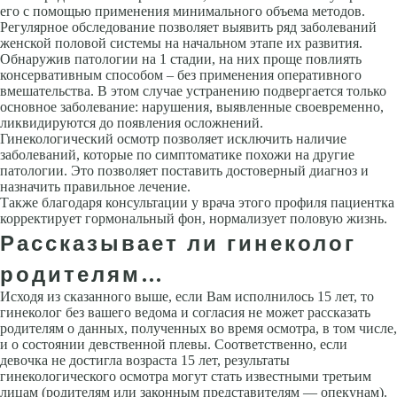
его с помощью применения минимального объема методов.
Регулярное обследование позволяет выявить ряд заболеваний
женской половой системы на начальном этапе их развития.
Обнаружив патологии на 1 стадии, на них проще повлиять
консервативным способом – без применения оперативного
вмешательства. В этом случае устранению подвергается только
основное заболевание: нарушения, выявленные своевременно,
ликвидируются до появления осложнений.
Гинекологический осмотр позволяет исключить наличие
заболеваний, которые по симптоматике похожи на другие
патологии. Это позволяет поставить достоверный диагноз и
назначить правильное лечение.
Также благодаря консультации у врача этого профиля пациентка
корректирует гормональный фон, нормализует половую жизнь.
Рассказывает ли гинеколог
родителям…
Исходя из сказанного выше, если Вам исполнилось 15 лет, то
гинеколог без вашего ведома и согласия не может рассказать
родителям о данных, полученных во время осмотра, в том числе,
и о состоянии девственной плевы. Соответственно, если
девочка не достигла возраста 15 лет, результаты
гинекологического осмотра могут стать известными третьим
лицам (родителям или законным представителям — опекунам).