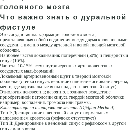
головного мозга
Что важно знать о дуральной
фистуле
Это сосудистая мальформация головного мозга ,
представляющая собой соединения между двумя кровеносными
сосудами, а именно между артерией и веной твердой мозговой
оболочки.
Наиболее частая локализация: поперечный (50%) и пе­щеристый
синус (16%).
Частота: 10-15% всех внутричерепных артериовенозных
сосудистых мальформаций
Локальный артериовенозный шунт в твердой мозговой
оболочке (стенка синуса, венозное сплетение основания черепа,
место, где кортикальные вены впадают в венозный синус).
Этиология неизвестна; вероятно, возникает вследствие
приобретенной патологии синуса твердой мозговой оболочки,
например, воспаления, тромбоза или травмы.
Классификация и планирование лечения
(Djidjian Merland):
Тип I: Дренирование в венозный синус с нормальным
направлением кровотока (рефлюкс отсутствует)
Тип II: Дренирование в венозный синус с рефлюксом в другой
синус или в вены