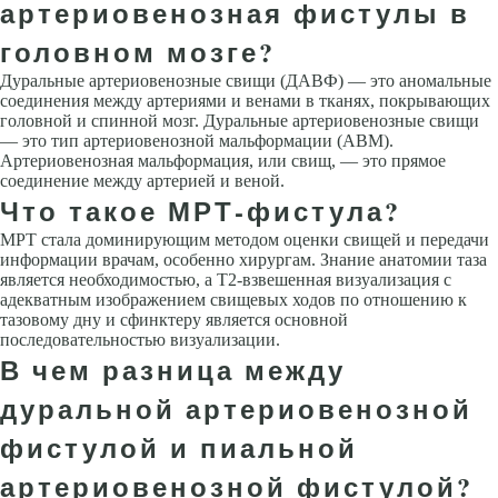
артериовенозная фистулы в
головном мозге?
Дуральные артериовенозные свищи (ДАВФ) — это аномальные
соединения между артериями и венами в тканях, покрывающих
головной и спинной мозг. Дуральные артериовенозные свищи
— это тип артериовенозной мальформации (АВМ).
Артериовенозная мальформация, или свищ, — это прямое
соединение между артерией и веной.
Что такое МРТ-фистула?
МРТ стала доминирующим методом оценки свищей и передачи
информации врачам, особенно хирургам. Знание анатомии таза
является необходимостью, а Т2-взвешенная визуализация с
адекватным изображением свищевых ходов по отношению к
тазовому дну и сфинктеру является основной
последовательностью визуализации.
В чем разница между
дуральной артериовенозной
фистулой и пиальной
артериовенозной фистулой?