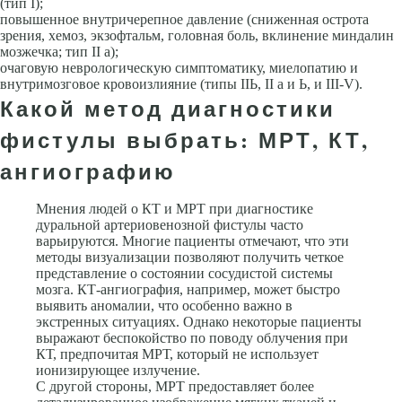
(тип I);
повы­шенное внутричерепное давление (сниженная острота
зрения, хемоз, эк­зофтальм, головная боль, вклинение миндалин
мозжечка; тип II а);
очаговую неврологическую симптоматику, миелопатию и
внутримозговое кровоизлияние (типы IIЬ, II а и Ь, и III-V).
Какой метод диагностики
фистулы выбрать: МРТ, КТ,
ангиографию
Мнения людей о КТ и МРТ при диагностике
дуральной артериовенозной фистулы часто
варьируются. Многие пациенты отмечают, что эти
методы визуализации позволяют получить четкое
представление о состоянии сосудистой системы
мозга. КТ-ангиография, например, может быстро
выявить аномалии, что особенно важно в
экстренных ситуациях. Однако некоторые пациенты
выражают беспокойство по поводу облучения при
КТ, предпочитая МРТ, который не использует
ионизирующее излучение.
С другой стороны, МРТ предоставляет более