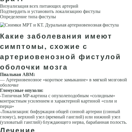
Визуализация всех пи­тающих артерий
Подтвердить и установить локализацию фистулы
Определение типа фистулы
Какие заболевания имеют
симптомы, схожие с
артериовенозной фистулой
оболочки мозга
Пиальная АВМ:
— Артериовенозное «короткое замыкание» в мягкой мозговой
оболочке
Гломусные опухоли:
-Типичная МР-картина с опухолеподобным «солид­ным»
контрастным усилением и характерной кар­тиной «соли и
перца»
-Локализация: бифуркация общей сонной артерии (сонный
гломус), верхний узел (яремный ганглий) или нижний узел
(узловатый ганглий) блуждающе­го нерва, барабанная полость.
Лечение