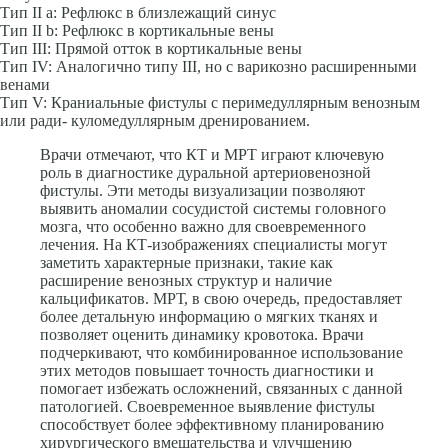
Тип II а: Рефлюкс в близлежащий синус
Тип II b: Рефлюкс в кортикальные вены
Тип III: Прямой отток в кортикальные вены
Тип IV: Аналогично типу III, но с варикозно расширенными
венами
Тип V: Краниальные фистулы с перимедуллярным венозным
или ради- куломедуллярным дренированием.
Врачи отмечают, что КТ и МРТ играют ключевую
роль в диагностике дуральной артериовенозной
фистулы. Эти методы визуализации позволяют
выявить аномалии сосудистой системы головного
мозга, что особенно важно для своевременного
лечения. На КТ-изображениях специалисты могут
заметить характерные признаки, такие как
расширение венозных структур и наличие
кальцификатов. МРТ, в свою очередь, предоставляет
более детальную информацию о мягких тканях и
позволяет оценить динамику кровотока. Врачи
подчеркивают, что комбинированное использование
этих методов повышает точность диагностики и
помогает избежать осложнений, связанных с данной
патологией. Своевременное выявление фистулы
способствует более эффективному планированию
хирургического вмешательства и улучшению