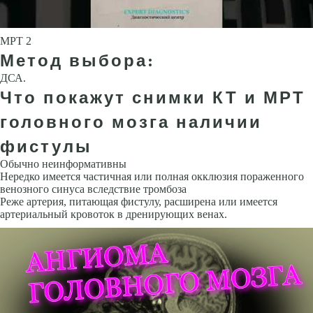
МРТ 2
Метод выбора:
ДСА.
Что покажут снимки КТ и МРТ
головного мозга наличии
фистулы
Обычно неинформативны
Нередко имеется частичная или полная ок­клюзия пораженного
венозного синуса вследствие тромбоза
Реже арте­рия, питающая фистулу, расширена или имеется
артериальный кровоток в дренирующих венах.