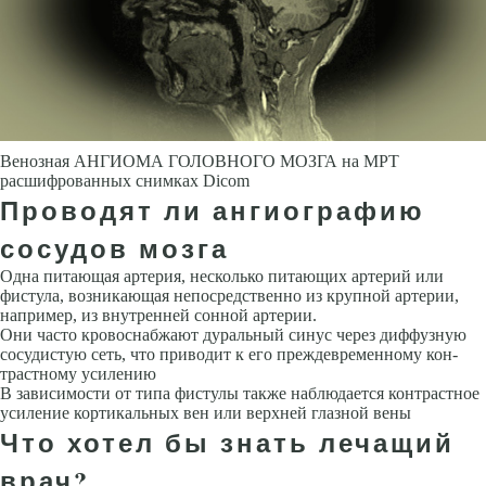
Венозная АНГИОМА ГОЛОВНОГО МОЗГА на МРТ
расшифрованных снимках Dicom
Проводят ли ангиографию
сосудов мозга
Одна питающая артерия, несколько питающих артерий или
фистула, воз­никающая непосредственно из крупной артерии,
например, из внутрен­ней сонной артерии.
Они часто кровоснабжают дуральный синус через диффузную
сосудистую сеть, что приводит к его преждевременному кон­
трастному усилению
В зависимости от типа фистулы также наблюдает­ся контрастное
усиление кортикальных вен или верхней глазной вены
Что хотел бы знать лечащий
врач?