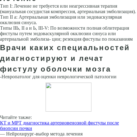
Тип I: Лечение не требуется или неагрессивная терапия
(мануальная сосудистая компрессия, артериальная эмболизация).
Тип II а: Артериальная эмболизация или эндоваскулярная
окклюзия синуса.
Типы IIЬ, II а и Ь, III-V: По возможности полная облитерация
фистулы путем эндоваскулярной окклюзии синуса или
артериальной эмболиза- ции; резекция фистулы по показаниям
Врачи каких специальностей
диагностируют и лечат
фистулу оболочки мозга
-Невропатолог для оценки неврологической патологии
Читайте также:
КТ и МРТ диагностика артериовенозной фистулы после
биопсии почки
— Нейрохирург-выбор метода лечения