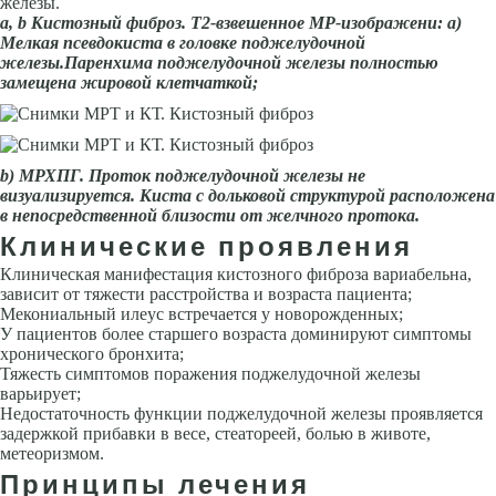
железы.
а,
b
Кистозный фиброз. Т2-взвешенное МР-изображени: а)
Мелкая псевдокиста в головке поджелудочной
железы.Паренхима поджелудочной железы полностью
замещена жи­ровой клетчаткой;
b
) МРХПГ. Проток поджелудочной железы не
визуализируется. Киста с дольковой структурой расположена
в непосредственной близости от желчного протока.
Клинические проявления
Клиническая манифестация кистозного фиброза вариабельна,
зависит от тяжести расстройства и возраста пациента;
Мекониальный илеус встречается у новорожденных;
У пациентов более старшего возраста доминируют симптомы
хронического бронхита;
Тяжесть симптомов поражения поджелудочной железы
варьирует;
Недостаточность функции поджелудочной железы проявляется
задержкой прибавки в весе, стеатореей, болью в животе,
метеоризмом.
Принципы лечения