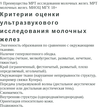
⚕ Преимущества МРТ исследования молочных желез. МРТ
молочных желез. МНОЦ МГУ. 18+
Критерии оценки
ультразвукового
исследования молочных
желез
Эхогенность образования по сравнению с окружающими
тканями.
Наличие гиперэхогенного ободка.
Контуры (четкие, мелкобугристые, размытые, нечеткие,
тяжистые).
Край (ограниченный, фестончатый, размытый, плохо
определяемый, иголь­чатый).
Окружающие ткани (нарушение непрерывности структур,
например связ­ки Купера).
Передача ультразвуковой волны (дистальное акустическое
усиление или дистальная акустическая тень).
Сжимаемость.
Внутренняя структура (однородная/неоднородная).
Ориентация относительно кожи.
Подвижность.