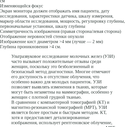
см
Изменяющийся фокус
Экран монитора должен отображать имя пациента, дату
исследования, характеристики датчика, шка­лу измерения,
маркер области исследования, мощность, регулировку глуби­ны,
первоначальные установки, шкалу глубины
Симметричность изобра­жения (правая сторона/левая сторона)
Отображение неровностей стенки опухоли
Изображение кист диаметром >4 мм (лучше — 2 мм)
Глубина проникновения >4 см.
Ультразвуковое исследование молочных желез (УЗИ)
часто вызывает положительные отзывы среди
женщин, поскольку это безболезненный и
безопасный метод диагностики. Многие отмечают
его доступность и отсутствие облучения, что
особенно важно для молодых пациенток. УЗИ
позволяет выявлять изменения в тканях, которые
могут быть незаметны на маммографии, особенно у
женщин с плотной грудной тканью.
В сравнении с компьютерной томографией (КТ) и
магнитно-резонансной томографией (МРТ), УЗИ
является более простым и быстрым методом. КТ,
хотя и предоставляет детализированные
изображения, использует рентгеновское облучение,