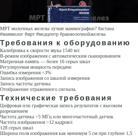
МРТ молочных железы лучше маммографии? #астана
#маммолог #мрт #медцентр #ракмолочнойжелезы
Требования к оборудованию
Калибровка к скорости звука 1540 м/с
В-режим изображения с автомати­ческим сканированием
Матричная память — более 16 серых шкал
Регули­руемая мощность передачи
Ошибка измерения <3%
Запись изображения со шкалой измерения
Запись частоты датчика
Отображение отраженного сигнала.
Технические требования
Цифровая или графическая запись результатов с высоким
разрешением
Ча­стота датчика >5 МГц или многочастотный датчик
Частота изображения >12 кадров/с
128 серых шкал
Ширина поля изображения как минимум 5 см при глубине 1,5