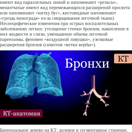
имеют вид параллельных линий и напоминают «рель­сы»,
мешотчатые имеют вид перемежающихся расширений просвета
или напоминают «нитку бус», кистовидные напоминают
«гроздь винограда» из-за сморщивания легочной ткани)
Неспецифические изменения при острых воспалительных
заболеваниях легких: утол­щение стенки бронхов, накопление в
них жидкости и слизи, уменьшение объема легочной
паренхимы, феномен «воздушной ловушки», узелковые
расширения бронхов (симптом «ветки вербы»).
Бронхиальное дерево на КТ: долевое и сегментарное строение.