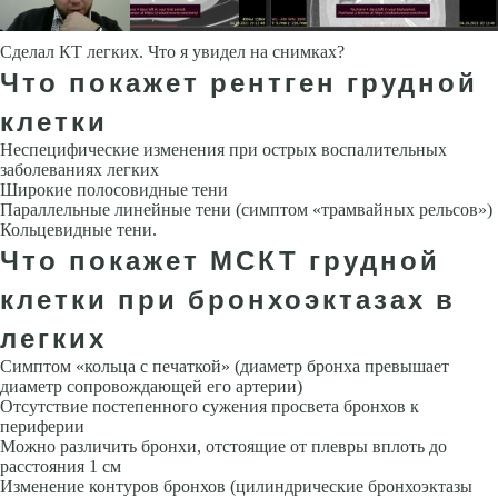
Сделал КТ легких. Что я увидел на снимках?
Что покажет рентген грудной
клетки
Неспецифические изменения при острых воспалительных
заболеваниях легких
Широкие полосовидные тени
Парал­лельные линейные тени (симптом «трамвайных рельсов»)
Кольцевид­ные тени.
Что покажет МСКТ грудной
клетки при бронхоэктазах в
легких
Симптом «кольца с печаткой» (диаметр бронха превышает
диаметр со­провождающей его артерии)
Отсутствие постепенного сужения просве­та бронхов к
периферии
Можно различить бронхи, отстоящие от плевры вплоть до
расстояния 1 см
Изменение контуров бронхов (цилиндриче­ские бронхоэктазы