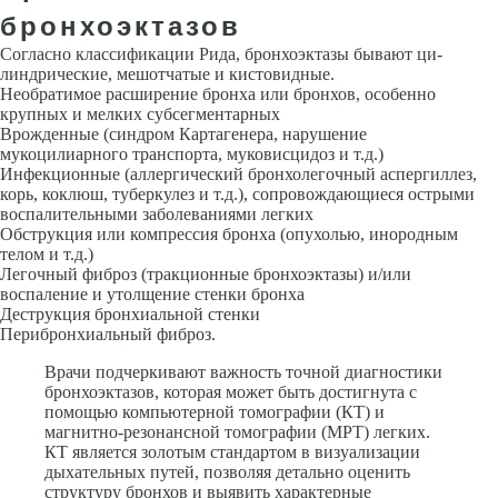
бронхоэктазов
Согласно классификации Рида, бронхоэктазы бывают ци­
линдрические, мешотчатые и кистовидные.
Необратимое расширение бронха или бронхов, особенно
крупных и мелких субсегментарных
Врожденные (синдром Картагенера, нарушение
мукоцилиарного тран­спорта, муковисцидоз и т.д.)
Инфекционные (аллергический бронхоле­гочный аспергиллез,
корь, коклюш, туберкулез и т.д.), сопровождающиеся острыми
воспалительными заболеваниями легких
Обструкция или компрессия бронха (опухолью, инородным
телом и т.д.)
Легочный фи­броз (тракционные бронхоэктазы) и/или
воспаление и утолщение стенки бронха
Деструкция бронхиальной стенки
Перибронхиальный фиброз.
Врачи подчеркивают важность точной диагностики
бронхоэктазов, которая может быть достигнута с
помощью компьютерной томографии (КТ) и
магнитно-резонансной томографии (МРТ) легких.
КТ является золотым стандартом в визуализации
дыхательных путей, позволяя детально оценить
структуру бронхов и выявить характерные