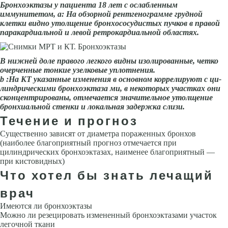
Бронхоэктазы у пациента 18 лет с ослабленным
иммунитетом, а: На обзорной рентгенограмме грудной
клетки видно утолщение бронхососудистых пучков в пра­вой
паракардиальной и левой ретрокардиальной областях.
В нижней доле правого легкого видны изолированные, четко
очерченные тонкие узелковые уплотнения.
b
:На КТ указанные изменения в основном коррелируют с ци­
линдрическими бронхоэктаза ми, в некоторых участках они
сконцентрированы, отмечается значительное утолщение
брон­хиальной стенки и локальная задержка слизи.
Течение и прогноз
Существенно зависят от диаметра пораженных бронхов
(наиболее благо­приятный прогноз отмечается при
цилиндрических бронхоэктазах, наименее благоприятный —
при кистовидных)
Что хотел бы знать лечащий
врач
Имеются ли бронхоэктазы
Можно ли резецировать измененный бронхоэктазами участок
легочной ткани