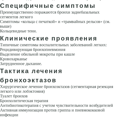
Специфичные симптомы
Преимущественно поражаются бронхи заднебазальных
сегментов легко­го
Симптомы «кольца с печаткой» и «трамвайных рельсов» (см.
выше)
Кольцевидные тени.
Клинические проявления
Типичные симптомы воспалительных заболеваний легких:
Рецидивирующая бронхопневмония
Выделение обильной мокроты при кашле
Кровохарканье
Затрудненное дыхание.
Тактика лечения
бронхоэктазов
Хирургическое лечение бронхоэктазов (сегментарная резекция
легкого или лобэкто­мия)
Туалет бронхов
Бронхолитическая терапия
Антибиотикотерапия с учетом чувствительности возбудителей
Активная иммунизация против гриппа и пневмококковой
инфекции