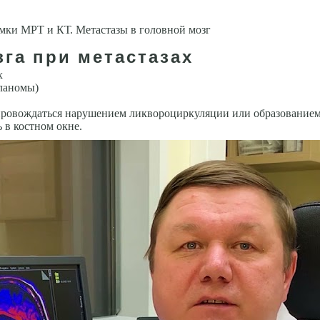
га при метастазах
х
еланомы)
провождаться наруше­нием ликвороциркуляции или образованием
 в костном окне.