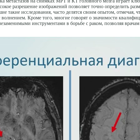
ка метастазов на снимках МРТ и КТ головного мозга играет кл
сокое разрешение изображений позволяет точно определить раз
е такие исследования, часто делятся своим опытом, отмечая, чт
волнением. Кроме того, многие говорят о значимости квалифици
 незаменимыми инструментами в борьбе с раком, позволяя врач