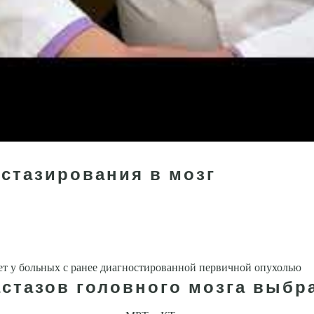
стазирования в мозг
ет у боль­ных с ранее диагностированной первичной опухолью
астазов головного мозга выбр