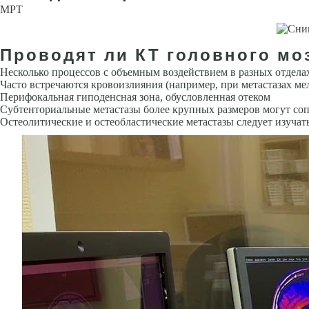
МРТ
Проводят ли КТ головного моз
Несколько процессов с объемным воздействием в разных отдела
Часто встречаются кровоизлияния (например, при метастазах м
Перифокальная гиподенсная зона, обусловленная отеком
Субтенториаль­ные метастазы более крупных размеров могут со
Остеолитические и остеобластические метастазы следует изучать