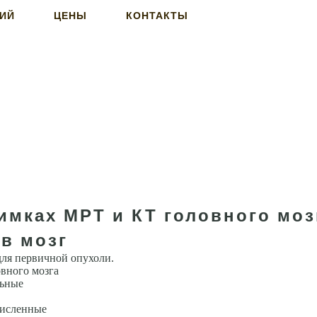
НИЙ
ЦЕНЫ
КОНТАКТЫ
имках МРТ и КТ головного моз
 в мозг
для первичной опухоли.
овного мозга
льные
численные