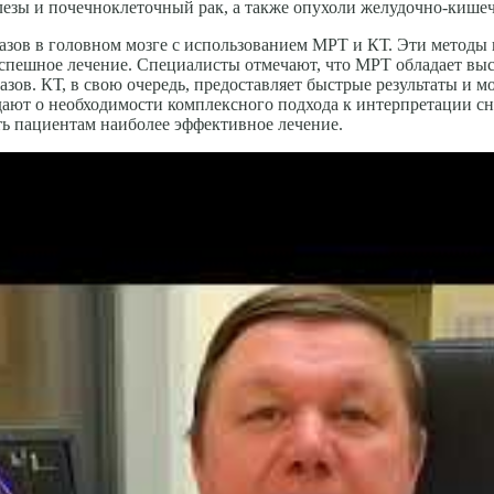
лезы и почечно­клеточный рак, а также опухоли желудочно-кишеч
азов в головном мозге с использованием МРТ и КТ. Эти методы
успешное лечение. Специалисты отмечают, что МРТ обладает вы
азов. КТ, в свою очередь, предоставляет быстрые результаты и 
ают о необходимости комплексного подхода к интерпретации с
ть пациентам наиболее эффективное лечение.