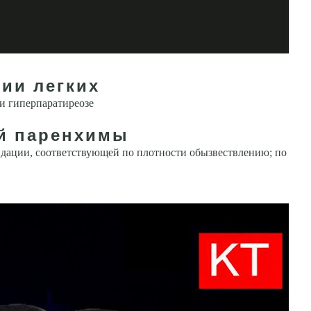
ии легких
и гиперпаратиреозе
ой паренхимы
дации, соответ­ствующей по плотности обызвествлению; по