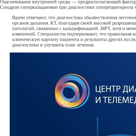
Ощелачивание вну­тренней среды — предрасполагающий факто
Синдром гиперкальциемии при диагностики гиперпаратиреоза ха
Врачи отмечают, что диагностика обызвествления легочн
органов дыхания. КТ, благодаря своей высокой разрешающ
патологий, связанных с кальцификацией. МРТ, хотя и мен
изменений. Специалисты подчеркивают, что правильная и
клиническую картину пациента и результаты других иссл
диагностики и улучшить план лечения.