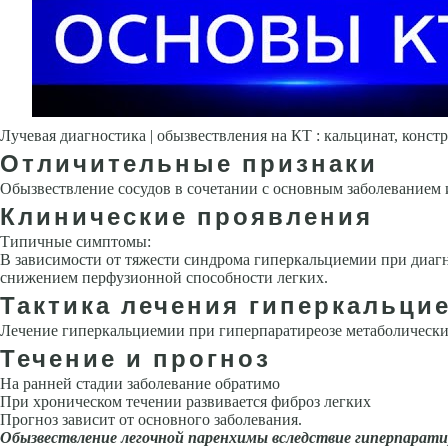
Лучевая диагностика | обызвествления на КТ : кальцинат, кон
Отличительные признаки
Обызвествление сосудов в сочетании с основным за­болеванием 
Клинические проявления
Типичные симптомы:
В зависимости от тяжести синдрома гиперкальциемии при диагн
сни­жением перфузионной способности легких.
Тактика лечения гиперкальци
Лечение гиперкальциемии при гиперпаратиреозе метаболически
Течение и прогноз
На ранней стадии заболевание обратимо
При хроническом течении раз­вивается фиброз легких
Прогноз зависит от основного заболевания.
Обызвествление легочной паренхимы вследствие гиперпаратир