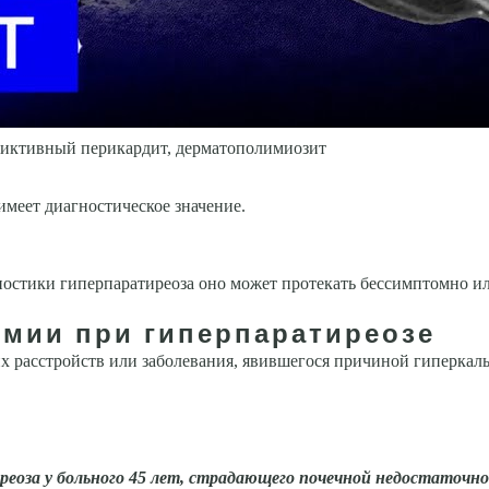
стриктивный перикардит, дерматополимиозит
имеет диагностическое значение.
остики гиперпаратиреоза оно может протекать бессимптом­но и
емии при гиперпаратиреозе
х расстройств или заболевания, явившегося причиной гиперкал
еоза у больного 45 лет, страдающего почечной недостаточно