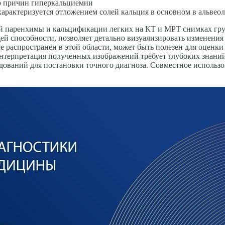
р причин гиперкальциемии
рактеризуется отложением солей кальция в основном в альвеол
ой паренхимы и кальцификации легких на КТ и МРТ снимках гру
ей способности, позволяет детально визуализировать изменения 
ее распространен в этой области, может быть полезен для оцен
нтерпретация полученных изображений требует глубоких знаний
едований для постановки точного диагноза. Совместное использ