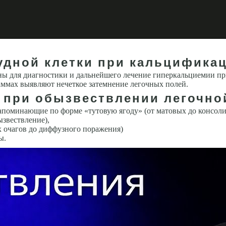
удной клетки при кальцификац
ны для диагностики и дальнейшего лечение гиперкальциемии пр
ммах выявляют нечеткое затемнение легоч­ных полей.
х при обызвествлении легочн
помина­ющие по форме «тутовую ягоду» (от матовых до консоли
ызвествление),
х очагов до диффузного поражения)
ы.