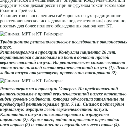
хирургического вмешательства, операции Колдуэлла-Люка или
хирургической декомпрессии при диффузном токсическом зобе
(болезни Грейвза).
У пациентов с воспалением гайморовых пазух традиционное
рентгенологическое исследование недостаточно информативно,
поэтому для более полного обследования выполняют КТ.
Традиционное рентгенологическое исследование околоносовых
пазух.
Рентгенограмма в проекции Колдуэлла пациента 26 лет,
обратившегося с жалобами на боль в области правой
верхнечелюстной пазухи. На рентгеновском снимке выявлено
затемнение нижней части верхнечелюстной пазухи (1). Левая
лобная пазуха отсутствует, правая гипо-плазирована (2).
Рентгенограмма в проекции Уотерса. На представленной
рентгенограмме в правой верхнечелюстной пазухе отчетливо
виден уровень жидкости, которая обусловила затемнение на
предыдущей рентгенограмме (рис. 7.1а). Снимок подтвердил
нормальную аэрацию левой верхнечелюстной пазухи.
Клиновидная пазуха пневматизирована и аэрируется
нормально (2). Кроме того, видно искривление перегородки
носа вправо (3) и затемнение сосцевидных ячеек справа (4).