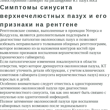
Левосторонний гайморит на расшифровке КТ пазух носа
Симптомы синусита
верхнечелюстных пазух и его
признаки на рентгене
Рентгеновские снимки, выполненные в проекции Уотерса и
Колдуэлла, являются дополнительным подспорьем в
диагностике патологии околоносовых пазух и позволяют
избежать неправильного толкования обзорных рентгенограмм,
которое возможно из-за наложения контуров костей при
выявлении признаков воспаления верхнечелюстной пазухи
(хронического гайморита).
Если патологические изменения локализуются в области
отверстия, через которое дренируется околоносовая пазуха, КТ
позволит уточнить детали обструкции, с учетом клинических
симптомов гайморита (синусита верхнечелюстных пазух) носа у
взрослых и детей.
Особенно внимательно следует отнестись к одностороннему
затемнению околоносовой пазухи при диагностики
верхнечелюстного синусита, так как оно может быть связано с
опухолью или одонтогенной инфекцией.
Полное затемнение околоносовой пазухи при воспалении
гайморовых пазух возможно после эндоназального