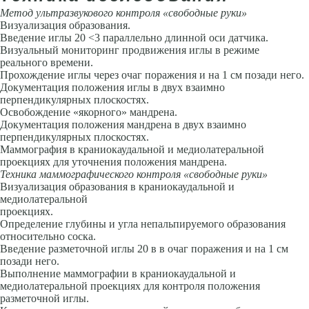
Метод ультразвукового контроля «свободные руки»
Визуализация образования.
Введение иглы 20 <3 параллельно длинной оси датчика.
Визуальный мониторинг продвижения иглы в режиме
реального вре­мени.
Прохождение иглы через очаг поражения и на 1 см позади него.
Документация положения иглы в двух взаимно
перпендикулярных пло­скостях.
Освобождение «якорного» мандрена.
Документация положения мандрена в двух взаимно
перпендикулярных плоскостях.
Маммография в краниокаудальной и медиолатеральной
проекциях для уточнения положения мандрена.
Техника маммографического контроля «свободные руки»
Визуализация образования в краниокаудальной и
медиолатеральной
проекциях.
Определение глубины и угла непальпируемого образования
относи­тельно соска.
Введение разметочной иглы 20 в в очаг поражения и на 1 см
позади него.
Выполнение маммографии в краниокаудальной и
медиолатеральной проекциях для контроля положения
разметочной иглы.