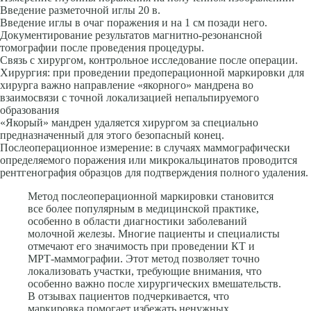
Введение разметочной иглы 20 в.
Введение иглы в очаг поражения и на 1 см позади него.
Документирование результатов магнитно-резонансной
томографии по­сле проведения процедуры.
Связь с хирургом, контрольное исследование после операции.
Хирургия: при проведении предоперационной маркировки для
хирурга важ­но направление «якорного» мандрена во
взаимосвязи с точной локализацией непальпируемого
образования
«Якорый» мандрен удаляется хирургом за специально
предназначенный для этого безопасный конец.
Послеоперационное измерение: в случаях маммографически
определяемого поражения или микрокальцинатов проводится
рентгенография образцов для подтверждения полного удаления.
Метод послеоперационной маркировки становится
все более популярным в медицинской практике,
особенно в области диагностики заболеваний
молочной железы. Многие пациенты и специалисты
отмечают его значимость при проведении КТ и
МРТ-маммографии. Этот метод позволяет точно
локализовать участки, требующие внимания, что
особенно важно после хирургических вмешательств.
В отзывах пациентов подчеркивается, что
маркировка помогает избежать ненужных