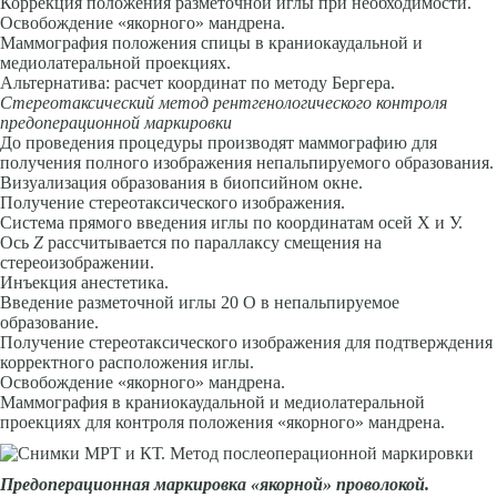
Коррекция положения разметочной иглы при необходимости.
Освобождение «якорного» мандрена.
Маммография положения спицы в краниокаудальной и
медиолатераль­ной проекциях.
Альтернатива: расчет координат по методу Бергера.
Стереотаксический метод рентгенологического контроля
предопе­рационной маркировки
До проведения процедуры производят маммографию для
получения полного изображения непальпируемого образования.
Визуализация образования в биопсийном окне.
Получение стереотаксического изображения.
Система прямого введения иглы по координатам осей X и У.
Ось
Z
рассчитывается по параллаксу смещения на
стереоизображении.
Инъекция анестетика.
Введение разметочной иглы 20 О в непальпируемое
образование.
Получение стереотаксического изображения для подтверждения
кор­ректного расположения иглы.
Освобождение «якорного» мандрена.
Маммография в краниокаудальной и медиолатеральной
проекциях для контроля положения «якорного» мандрена.
Предоперационная маркировка «якорной» проволокой.