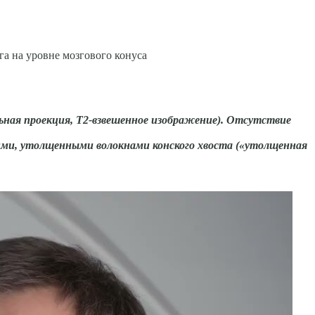
а на уровне мозгового конуса
ьная проекция, Т2-взвешенное изображение). Отсут­ствие
кими, утолщен­ными волокнами конского хвоста («утолщенная