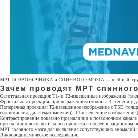
МРТ ПОЗВОНОЧНИКА и СПИННОГО МОЗГА — шейный, грудной, 
Зачем проводят МРТ спинного
Сагиттальная проекция: Т1- и Т2-взвешенные изображения (такж
Фронтальная проекция: при выраженном сколиоза 3 степени у д
Поперечная проекция: Т2-взвешенное изображение с TSE (толщи
гидромиелия, диастематомие­лия)); Т1-взвешенное изображение 
Контрастирование показано при наличии в позвоночном канале 
при наличии вос­палительного процесса в послеоперационном п
МРТ головного мозга для выявления сопутствующих аномалий и
Ликвородинамическое исследование.