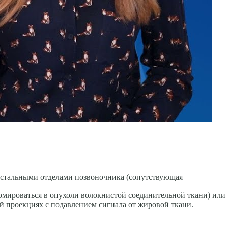
 остальными отделами позвоночника (сопутствующая
рмироваться в опухоли волокнистой соединительной ткани) или
й проекциях с подавлением сигнала от жировой ткани.