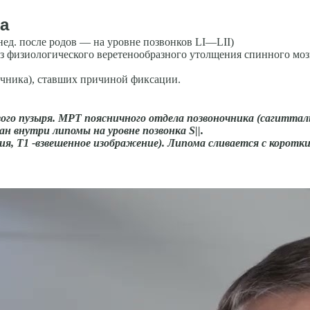
а
ед. по­сле родов — на уровне позвонков LI—LII)
з физиологического веретенообразного утолщения спинного мозг
чника), ставших причиной фиксации.
вого пузыря. МРТ поясничного отдела позвоночника (сагиттал
ван внутри липомы на уровне позвонка
S
||.
я, Т1 -взвешенное изобра­жение). Липома сливается с корот