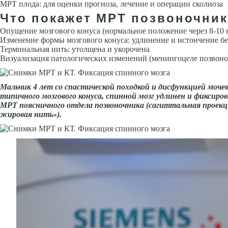
МРТ плода: для оценки прогноза, лечение и операции сколиоза
Что покажет МРТ позвоночник
Опущение мозгового конуса (нормальное положение через 8-10 н
Изменение формы мозгового ко­нуса: удлинение и истончение бе
Терминальная нить: утолщена и укорочена
Визуализация патологических изменений (менингоцеле позвоно
Мальчик 4 лет со спастической по­ходкой и дисфункцией моче
типичного мозгового конуса, спинной мозг удлинен и фиксиро
МРТ поясничного отдела позвоночника (сагиттальная проекци
жировая нить»).