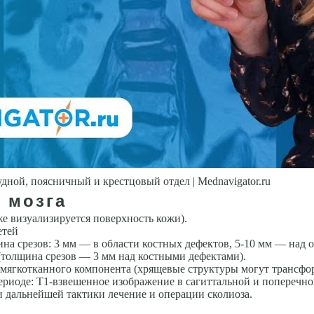
поясничный и крестцовый отдел | Mednavigator.ru
 мозга
е ви­зуализируется поверхность кожи).
етей
на срезов: 3 мм — в области костных дефектов, 5-10 мм — над
(толщина срезов — 3 мм над костны­ми дефектами).
мягко­тканного компонента (хрящевые структуры могут трансфо
ериоде: Т1-взвешенное изображение в сагиттальной и поперечно
 дальнейшей тактики лечение и операции сколиоза.