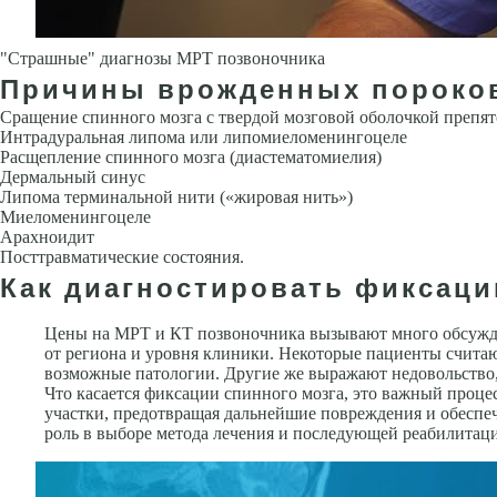
"Страшные" диагнозы МРТ позвоночника
Причины врожденных пороков
Сращение спинного мозга с твердой мозговой оболочкой препя
Интрадуральная липома или липомиеломенингоцеле
Расщепление спинного мозга (диастематомиелия)
Дермальный синус
Липома терминальной нити («жировая нить»)
Миеломенингоцеле
Арахноидит
Посттравматические состояния.
Как диагностировать фиксацию
Цены на МРТ и КТ позвоночника вызывают много обсужден
от региона и уровня клиники. Некоторые пациенты считаю
возможные патологии. Другие же выражают недовольство, 
Что касается фиксации спинного мозга, это важный проце
участки, предотвращая дальнейшие повреждения и обеспе
роль в выборе метода лечения и последующей реабилитаци