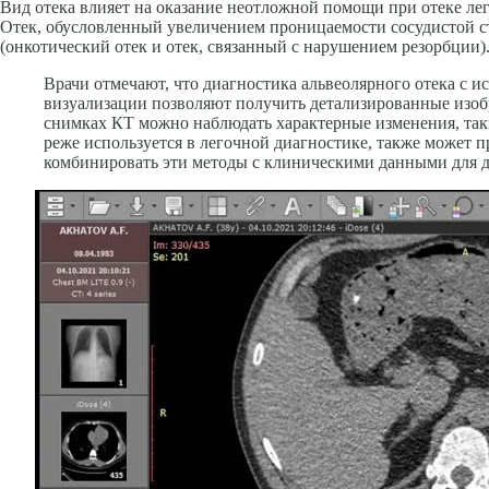
Вид отека влияет на оказание неотложной помощи при отеке ле
Отек, обусловленный увеличением проницаемости сосудистой с
(онкотический отек и отек, связанный с нарушением резорбции)
Врачи отмечают, что диагностика альвеолярного отека с
визуализации позволяют получить детализированные изоб
снимках КТ можно наблюдать характерные изменения, таки
реже используется в легочной диагностике, также может
комбинировать эти методы с клиническими данными для д