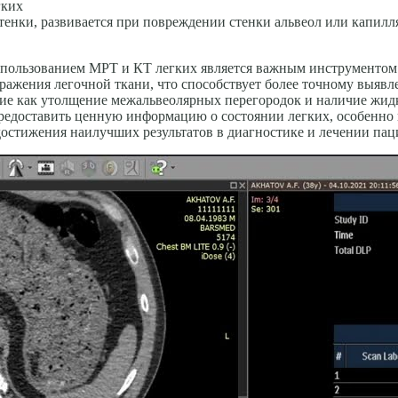
гких
тенки, развивается при повреждении стенки альвеол или капил
.
 использованием МРТ и КТ легких является важным инструменто
ражения легочной ткани, что способствует более точному выяв
е как утолщение межальвеолярных перегородок и наличие жидко
 предоставить ценную информацию о состоянии легких, особенно
остижения наилучших результатов в диагностике и лечении пац