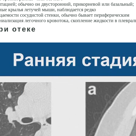
витацией; обычно он двусторон­ний, прикорневой или базальный;
ые крылья летучей мыши, наблюдается редко
аемости со­судистой стенки, обычно бывает периферическим
ниализация легочного кровотока, скопление жидкости в плеврал
ри отеке