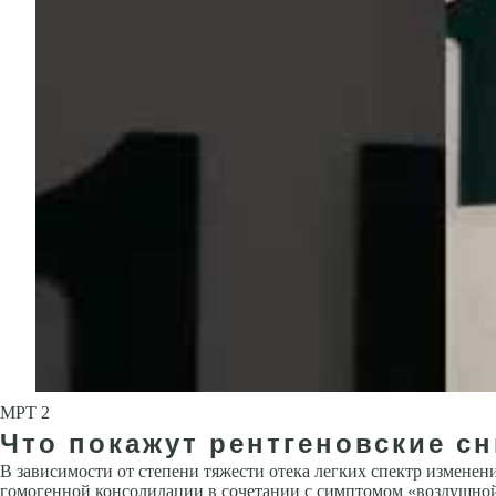
МРТ 2
Что покажут рентгеновские сн
В зависимости от степени тяжести отека легких спектр изменени
гомогенной консолидации в сочетании с симптомом «воздушной