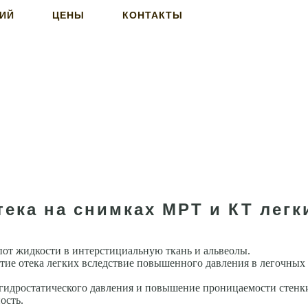
НИЙ
ЦЕНЫ
КОНТАКТЫ
ека на снимках МРТ и КТ легк
от жидкости в интерстициальную ткань и альвеолы.
итие отека легких вследствие повышен­ного давления в легочны
 гидростатического давления и повышение проницаемости стенк
ость.