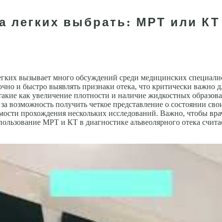
а легких выбрать: МРТ или КТ
егких вызывает много обсуждений среди медицинских специалис
чно и быстро выявлять признаки отека, что критически важно д
такие как увеличение плотности и наличие жидкостных образов
за возможность получить четкое представление о состоянии сво
имости прохождения нескольких исследований. Важно, чтобы вр
 использование МРТ и КТ в диагностике альвеолярного отека сч