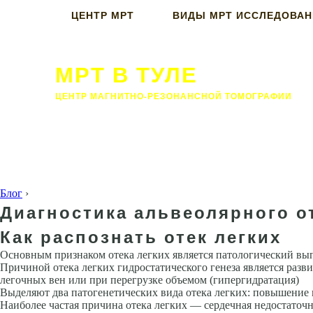
ЦЕНТР МРТ
ВИДЫ МРТ ИССЛЕДОВА
МРТ В ТУЛЕ
ЦЕНТР МАГНИТНО-РЕЗОНАНСНОЙ ТОМОГРАФИИ
Блог
›
Диагностика альвеолярного от
Как распознать отек легких
Основным признаком отека легких является патологический вып
Причиной отека легких гидростатического генеза является разв
легочных вен или при перегрузке объемом (гипергидрата­ция)
Выделяют два патогенетических вида отека легких: повышение
Наиболее частая причина отека легких — сердечная недостаточн