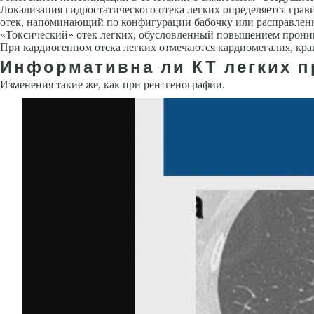
Локализация ги­дростатического отека легких определяется гра
отек, напоминающий по конфигурации бабочку или расправленн
«Токсический» отек легких, обусловленный повышением прониц
При кардиогенном отека легких отмечаются кардиомегалия, кра
Информативна ли КТ легких п
Изменения такие же, как при рентгенографии.