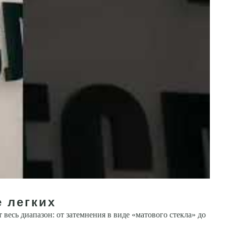
е легких
есь диапазон: от затемне­ния в виде «матового стекла» до