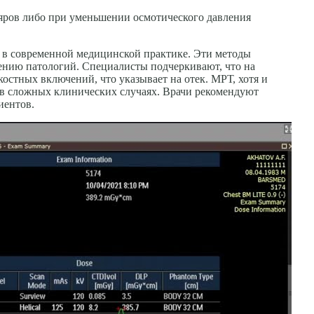
ляров либо при уменьшении осмотического давления
м в современной медицинской практике. Эти методы
лению патологий. Специалисты подчеркивают, что на
стных включений, что указывает на отек. МРТ, хотя и
 в сложных клинических случаях. Врачи рекомендуют
иентов.