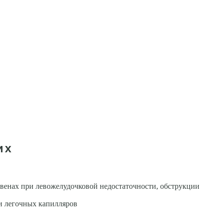
их
х венах при левожелудочковой недостаточности, обструкции
и легочных капилляров