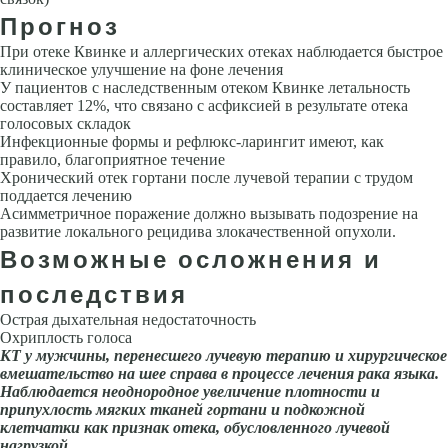
Прогноз
При отеке Квинке и аллергических отеках наблюдается быстрое
клиниче­ское улучшение на фоне лечения
У пациентов с наследственным отеком Квинке летальность
составляет 12%, что связано с асфиксией в результате отека
голосовых складок
Инфекционные формы и рефлюкс-ларингит имеют, как
правило, благоприятное течение
Хронический отек гортани после лучевой терапии с трудом
поддается лечению
Асимметричное по­ражение должно вызывать подозрение на
развитие локального рецидива злокачественной опухоли.
Возможные осложнения и
последствия
Острая дыхательная недостаточность
Охриплость голоса
КТ у мужчины, перенесшего луче­вую терапию и хирургическое
вмешатель­ство на шее справа в процессе лечения рака языка.
Наблюдается неоднородное увеличе­ние плотности и
припухлость мягких тканей гортани и подкожной
клетчатки как признак отека, обусловленного лучевой
нагрузкой