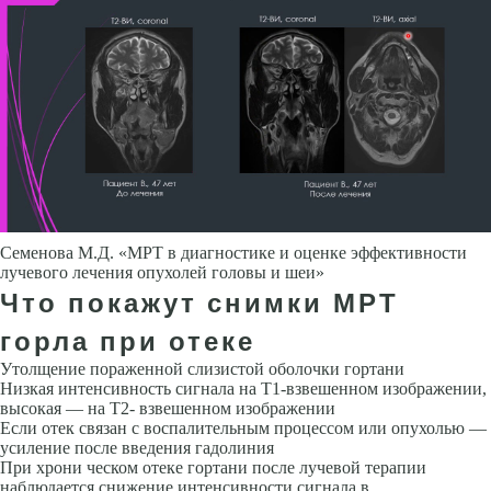
Семенова М.Д. «МРТ в диагностике и оценке эффективности
лучевого лечения опухолей головы и шеи»
Что покажут снимки МРТ
горла при отеке
Утолщение пораженной слизистой оболочки гортани
Низкая интен­сивность сигнала на Т1-взвешенном изображении,
высокая — на Т2- взвешенном изображении
Если отек связан с воспалительным процес­сом или опухолью —
усиление после введения гадолиния
При хрони ческом отеке гортани после лучевой терапии
наблюдается снижение ин­тенсивности сигнала в