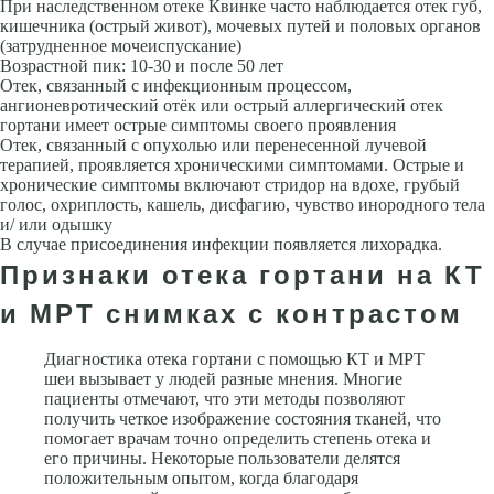
При наследственном отеке Квинке часто наблюдается отек губ,
кишечни­ка (острый живот), мочевых путей и половых органов
(затрудненное мо­чеиспускание)
Возрастной пик: 10-30 и после 50 лет
Отек, связанный с инфекционным процессом,
ангионевротический отёк или острый аллергический отек
гортани имеет острые симптомы своего проявления
Отек, связанный с опухолью или перенесенной лучевой
терапией, проявляется хроническими симпто­мами. Острые и
хронические симптомы включают стридор на вдохе, гру­бый
голос, охриплость, кашель, дисфагию, чувство инородного тела
и/ или одышку
В случае присоединения инфекции появляется лихорадка.
Признаки отека гортани на КТ
и МРТ снимках с контрастом
Диагностика отека гортани с помощью КТ и МРТ
шеи вызывает у людей разные мнения. Многие
пациенты отмечают, что эти методы позволяют
получить четкое изображение состояния тканей, что
помогает врачам точно определить степень отека и
его причины. Некоторые пользователи делятся
положительным опытом, когда благодаря