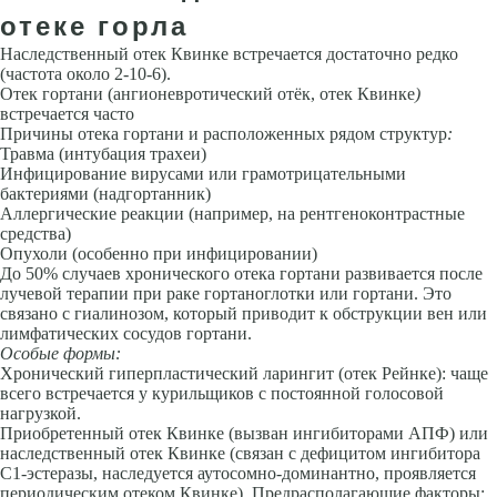
отеке горла
Наследственный отек Квинке встречается достаточно редко
(частота около 2-10-6).
Отек гортани (ангионевротический отёк, отек Квинке
)
встречается часто
Причины отека гортани и расположенных рядом структур
:
Травма (интубация трахеи)
Инфицирование вирусами или грамотрицательными
бактериями (надгортанник)
Аллергические реак­ции (например, на рентгеноконтрастные
средства)
Опухоли (особенно при инфицировании)
До 50% случаев хронического отека гортани раз­вивается после
лучевой терапии при раке гортаноглотки или гортани. Это
связано с гиалинозом, который приводит к обструкции вен или
лим­фатических сосудов гортани.
Особые формы:
Хронический гиперпластический ларингит (отек Рейнке): чаще
всего встречается у курильщиков с постоянной голосовой
нагрузкой.
Приобретенный отек Квинке (вызван ингибиторами АПФ) или
наслед­ственный отек Квинке (связан с дефицитом ингибитора
С1-эстеразы, наследуется аутосомно-доминантно, проявляется
периодическим оте­ком Квинке). Предрасполагающие факторы: