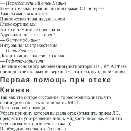
—
Наследственный отек Квинке
:
Заместительная терапия ингибиторами С1 -эстеразы
Транексамовая кислота
Циклическая терапия даназолом
Глюкокортикоиды
Антигистаминные препараты
Адреналин не эффективен!
—
Острая одышка
:
Интубация или трахеотомия.
—
Отек Рейнке:
Декортикация голосовых складок.
—
Рефлюкс-ларингит:
Лечение основного заболевания (ингибиторы Н+-, К*-АТФазы,
приподнятое положение верхней части тела, фундопли­кация).
Первая помощь при отеке
Квинке
Так как это острое состояние, то необходимо знать, что
необходимо сделать до прибытия МСП.
Вызов скорой помощи
Убрать причину которая вызвала отек (отменить прием ЛС,
прекратить употребление пищи, жидкости либо же, если это
укус насекомого- извлечь его жало)
Необходимо успокоить больного