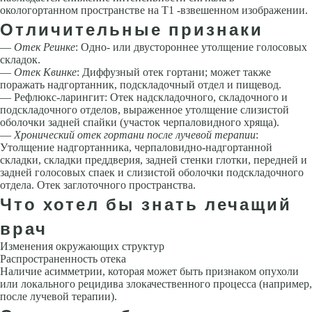
окологортанном пространстве на Т1 -взвешенном изображении.
Отличительные признаки
—
Отек Реинке
: Одно- или двустороннее утолщение голосовых
складок.
—
Отек Квинке
: Диффузный отек гортани; может также
поражать над­гортанник, подскладочный отдел и пищевод.
— Рефлюкс-ларингит: Отек надскладочного, складочного и
подскладоч­ного отделов, выраженное утолщение слизистой
оболочки задней спай­ки (участок черпаловидного хряща).
—
Хронический отек гортани после лучевой терапии
:
Утолщение над­гортанника, черпаловидно-надгортанной
складки, складки преддверия, задней стенки глотки, передней и
задней голосовых спаек и слизистой оболочки подскладочного
отдела. Отек заглоточного пространства.
Что хотел бы знать лечащий
врач
Изменения окружающих структур
Распространенность отека
Наличие асимметрии, которая может быть признаком опухоли
или локального ре­цидива злокачественного процесса (например,
после лучевой терапии).