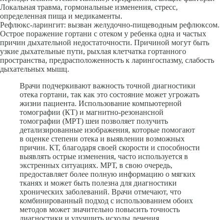
Локальная травма, гормо­нальные изменения, стресс,
определенная пища и медикаменты.
Рефлюкс-ларингит: вызван желудочно-пищеводным рефлюксом.
Острое поражение гортани с отеком у ребенка одна и частых
причин дыхательной недостаточности. Причиной могут быть
узкие дыхательные пути, рыхлая клетчатка гортанного
пространства, предрасположенность к ларингоспазму, слабость
дыхательных мышц.
Врачи подчеркивают важность точной диагностики
отека гортани, так как это состояние может угрожать
жизни пациента. Использование компьютерной
томографии (КТ) и магнитно-резонансной
томографии (МРТ) шеи позволяет получить
детализированные изображения, которые помогают
в оценке степени отека и выявлении возможных
причин. КТ, благодаря своей скорости и способности
выявлять острые изменения, часто используется в
экстренных ситуациях. МРТ, в свою очередь,
предоставляет более полную информацию о мягких
тканях и может быть полезна для диагностики
хронических заболеваний. Врачи отмечают, что
комбинированный подход с использованием обоих
методов может значительно повысить точность
диагностики и улучшить исходы лечения.