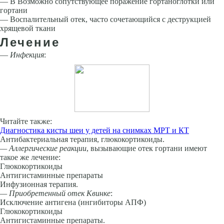
— В Возможно сопутствующее поражение гортаноглотки или
гортани
— Воспалительный отек, часто сочетающийся с деструк­цией
хрящевой ткани
Лечение
—
Инфекция
:
Читайте также:
Диагностика кисты шеи у детей на снимках МРТ и КТ
Антибактериальная терапия, глюкокортикоиды.
— Аллергические реакции
, вызывающие отек гортани имеют
такое же лечение:
Глюкокортикоиды
Антигистаминные препа­раты
Инфузионная терапия.
— Приобретенный отек Квинке
:
Исключение антигена (ингибиторы АПФ)
Глюкокортикоиды
Антигистаминные препараты.