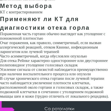
Метод выбора
КТ с контрастированием
Применяют ли КТ для
диагностики отека горла
Пораженная часть гортани обычно выглядит как утолщение с
пониженной плотностью
Очаг поражения, как правило, симметричный, если вызван
аллергической реакцией, отеком Квинке, инфекционным
ларингитом или лучевой терапией
Часто асимметричный, когда обусловлен опухолью
Для отека Рейнке характерно одностороннее или двустороннее
полипо­видное утолщение голосовых складок
Усиление сигнала от слизистой наблюдается преимущественно
при наличии воспалительного процесса или опухоли
В случае хронического отека гортани после лучевой тера­пии
часто наблюдается увеличение плотности клетчатки,
расположенной около гортани и голосовых складок, а также
подкожной клетчатки в со­четании с утолщением подкожной
мышцы шеи и кожи (трудно отличить от локального рецидива).