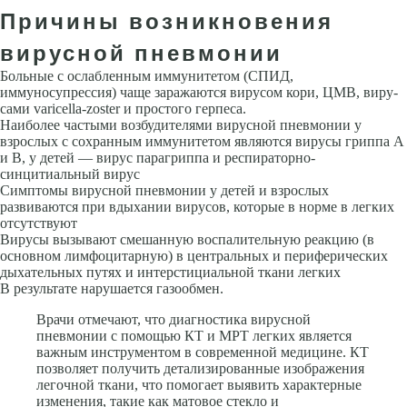
Причины возникновения
вирусной пневмонии
Больные с ослабленным иммунитетом (СПИД,
иммуносупрессия) чаще заражаются вирусом кори, ЦМВ, виру­
сами varicella-zoster и простого герпеса.
Наиболее частыми возбудителями вирусной пневмонии у
взрослых с сохранным иммуните­том являются вирусы гриппа А
и В, у детей — вирус парагриппа и респи­раторно-
синцитиальный вирус
Симптомы вирусной пневмонии у детей и взрослых
развиваются при вдыхании вирусов, которые в норме в легких
отсутствуют
Вирусы вызывают смешанную воспалительную реакцию (в
основном лимфоцитарную) в центральных и периферических
дыха­тельных путях и интерстициальной ткани легких
В результате наруша­ется газообмен.
Врачи отмечают, что диагностика вирусной
пневмонии с помощью КТ и МРТ легких является
важным инструментом в современной медицине. КТ
позволяет получить детализированные изображения
легочной ткани, что помогает выявить характерные
изменения, такие как матовое стекло и