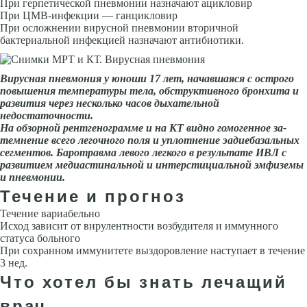
При герпетической пневмонии назначают ацикловир
При ЦМВ-инфекции — ганцикловир
При осложнении вирусной пневмонии вторичной
бактериальной инфекцией назначают антибиотики.
Вирусная пневмония у юноши 17 лет, начавшаяся с острого
повышения температу­ры тела, обструктивного бронхита и
развития через несколько часов дыхательной
недостаточности.
На обзорной рентгенограмме и на КТ видно гомогенное за­
темнение всего легочного поля и уплотнение эадиебазальных
сегментов. Баротравма левого лег­кого в результате ИВЛ с
развитием медиастинальной и интерстици­альной эмфиземы
и пневмонии.
Течение и прогноз
Течение вариабельно
Исход зависит от вирулентности возбудителя и иммунного
статуса больного
При сохранном иммунитете выздоровле­ние наступает в течение
3 нед.
Что хотел бы знать лечащий
врач