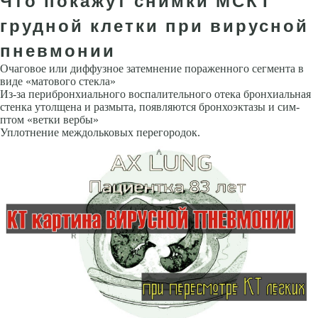
Что покажут снимки МСКТ
грудной клетки при вирусной
пневмонии
Очаговое или диффузное затемнение пораженного сегмента в
виде «ма­тового стекла»
Из-за перибронхиального воспалительного отека брон­хиальная
стенка утолщена и размыта, появляются бронхоэктазы и сим­
птом «ветки вербы»
Уплотнение междольковых перегородок.