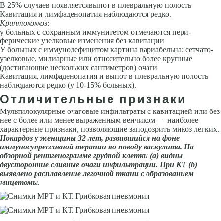
В 25% случаев появляетсявыпот в плевральную полость
Кавитация и лимфаденопатия наблю­даются редко.
Криптококкоз
:
у больных с сохранным иммунитетом отмечаются пери­
ферические узелковые изменения без кавитации
У больных с имму­нодефицитом картина вариабельна: сетчато-
узелковые, милиарные или относительно более крупные
(достигающие нескольких сантиметров) очаги
Кавитация, лимфаденопатия и выпот в плевральную полость
наблюдаются редко (у 10-15% больных).
Отличительные признаки
Мультилокулярные очаговые инфильтраты с кавитацией или без
нее с бо­лее или менее выраженным венчиком — наиболее
характерные признаки, позволяющие заподозрить микоз легких.
Нокардоз у женщи­ны 32 лет, развившийся на фоне
иммуносупрессивной терапии по поводу васкулита. На
обзорной рентгенограмме грудной клетки (а) видны
двусторонние сливные очаги инфильтрации. При КТ (
b
)
выявле­но расплавление легочной ткани с образованием
мицетомы.