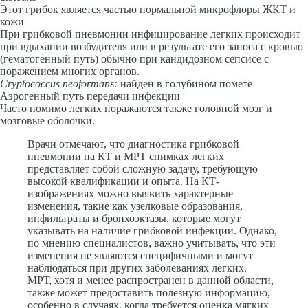
Этот грибок является частью нормальной микрофлоры ЖКТ и
кожи
При грибковой пневмонии инфицирование легких происходит
при вдыхании возбудителя или в результате его заноса с кровью
(гематогенный путь) обычно при кандидозном сепсисе с
поражением многих органов.
Cryptococcus neoformans:
найден в голубином помете
Аэрогенный путь передачи инфекции
Часто помимо легких поражаются также головной мозг и
мозговые оболочки.
Врачи отмечают, что диагностика грибковой
пневмонии на КТ и МРТ снимках легких
представляет собой сложную задачу, требующую
высокой квалификации и опыта. На КТ-
изображениях можно выявить характерные
изменения, такие как узелковые образования,
инфильтраты и бронхоэктазы, которые могут
указывать на наличие грибковой инфекции. Однако,
по мнению специалистов, важно учитывать, что эти
изменения не являются специфичными и могут
наблюдаться при других заболеваниях легких.
МРТ, хотя и менее распространен в данной области,
также может предоставить полезную информацию,
особенно в случаях, когда требуется оценка мягких