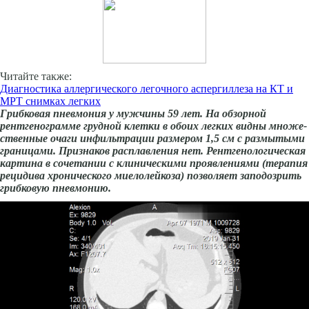
Читайте также:
Диагностика аллергического легочного аспергиллеза на КТ и
МРТ снимках легких
Грибковая пневмония у мужчины 59 лет. На обзорной
рентгенограмме грудной клетки в обоих легких видны множе­
ственные очаги инфильтрации размером 1,5 см с размытыми
гра­ницами. Признаков расплавления нет. Рентгенологическая
картина в сочетании с клиническими про­явлениями (терапия
рецидива хронического миелолейкоза) позволяет заподозрить
грибковую пневмонию.