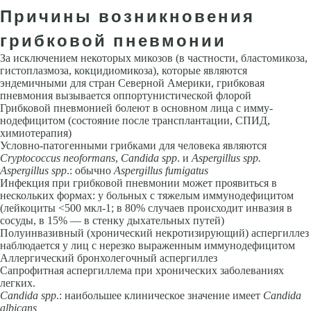
Причины возникновения
грибковой пневмонии
За исключением некоторых микозов (в частности, бластомикоза,
гистоплазмоза, кокцидиомикоза), которые являются
эндемичными для стран Северной Америки, грибковая
пневмония вызывается оппортунистиче­ской флорой
Грибковой пневмонией болеют в основном лица с имму­
нодефицитом (состояние после трансплантации, СПИД,
химиотерапия)
Условно-патогенными грибками для человека являются
Cryptococcus neoformans
,
Candida spp
. и
Aspergillus spp.
Aspergillus spp
.: обычно
Aspergillus fumigatus
Инфекция при грибковой пневмонии может про­явиться в
нескольких формах: у больных с тяжелым иммунодефицитом
(лейкоциты <500 мкл-1; в 80% случаев происходит инвазия в
сосуды, в 15% — в стенку дыхательных путей)
Полуинвазивный (хронический некротизирующий) аспергиллез
наблюдается у лиц с нерезко выражен­ным иммунодефицитом
Аллергический бронхолегочный аспергиллез
Сапрофитная аспергиллема при хронических заболеваниях
легких.
Candida spp
.: наибольшее клиническое значение имеет
Candida
albi­cans