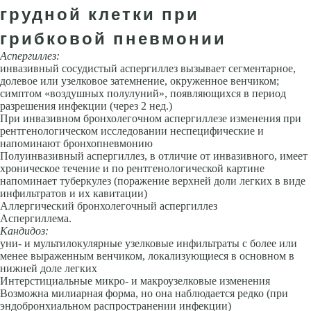
грудной клетки при
грибковой пневмонии
Аспергиллез:
инвазивный сосудистый аспергиллез вызывает сегментар­ное,
долевое или узелковое затемнение, окруженное венчиком;
симптом «воздушных полулуний», появляющихся в период
разрешения инфек­ции (через 2 нед.)
При инвазивном бронхолегочном аспергиллезе изменения при
рентгенологическом исследовании неспецифические и
напоминают бронхопневмонию
Полуинвазивный аспергиллез, в от­личие от инвазивного, имеет
хроническое течение и по рентгенологиче­ской картине
напоминает туберкулез (поражение верхней доли легких в виде
инфильтратов и их кавитации)
Аллергический бронхолегочный аспергиллез
Аспергиллема.
Кандидоз:
уни- и мультилокулярные узелковые инфильтраты с более или
менее выраженным венчиком, локализующиеся в основном в
нижней доле легких
Интерстициальные микро- и макроузелковые изменения
Возможна милиарная форма, но она наблюдается редко (при
эндобронхиальном распространении инфекции)