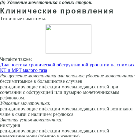
(b) Удвоение мочеточника с обеих сторон.
Клинические проявления
Типичные симптомы:
Читайте также:
Диагностика хронической обструктивной уропатии на снимках
КТ и МРТ малого таза
Расщепление мочеточника или
неполное удвоение мочеточника
:
бессимптомное в большинстве случаев
рецидивирующие инфекции мочевыводящих путей при
сочетании с обструкцией или пузырно-мочеточниковым
рефлюксом.
Удвоение мочеточника
:
рецидивирующие инфекции мочевыводящих путей возникают
чаще в связи с наличием рефлюкса.
Эктопия устья мочеточника:
никтурия
рецидивирующие инфекции мочевыводящих путей
недержание мочи (обычно у женщин).