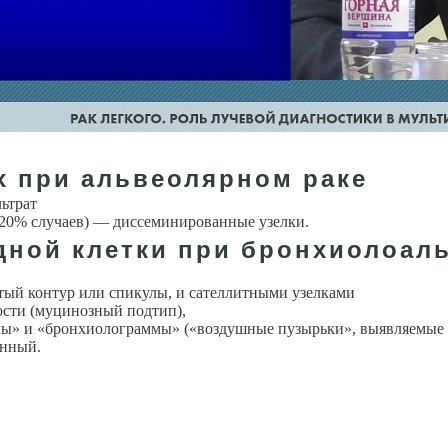
х при альвеолярном раке
ьтрат
(20% слу­чаев) — диссеминированные узелки.
дной клетки при бронхиолоал
ый контур или спикулы, и сателлитными узелками
ости (муцинозный подтип),
ы» и «бронхиолограммы» («воздушные пузырьки», выявляемые 
анный.