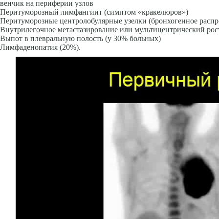
венчик на периферии узлов
Перитуморозный лимфангиит (симптом «кракелюров»)
Перитуморозные центролобу­лярные узелки (бронхогенное распр
Внутрилегочное метастазирование или мультицентрический рос
Выпот в плев­ральную полость (у 30% больных)
Лимфаденопатия (20%).