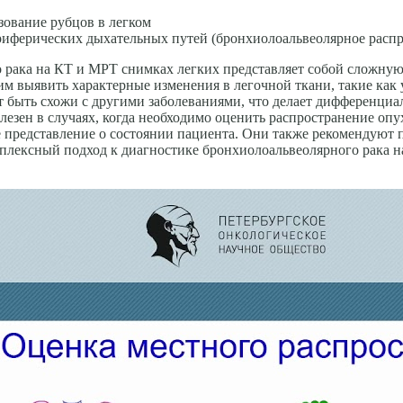
зование рубцов в легком
риферических дыхательных путей (бронхиолоальвеолярное распр
о рака на КТ и МРТ снимках легких представляет собой сложну
 выявить характерные изменения в легочной ткани, такие как 
т быть схожи с другими заболеваниями, что делает дифференци
олезен в случаях, когда необходимо оценить распространение опу
е представление о состоянии пациента. Они также рекомендуют 
мплексный подход к диагностике бронхиолоальвеолярного рака н