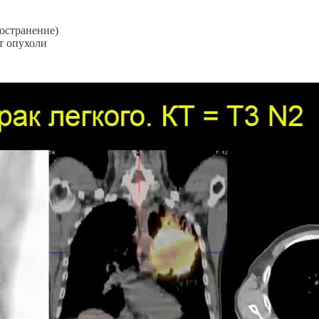
остранение)
т опухоли