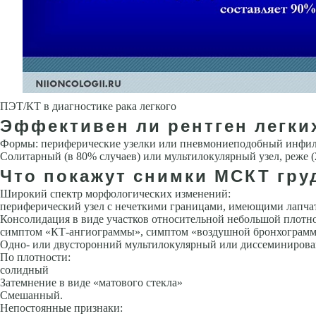
ПЭТ/КТ в диагностике рака легкого
Эффективен ли рентген легки
Формы: периферические узелки или пневмониеподобный инфил
Солитарный (в 80% случаев) или мультилокулярный узел, реже 
Что покажут снимки МСКТ гру
Широкий спектр морфологических изменений:
периферический узел с нечеткими границами, имеющими лапчат
Консолидация в виде участков относитель­ной небольшой плотн
симптом «КТ-ангиограммы», симптом «воздушной бронхограмм
Одно- или дву­сторонний мультилокулярный или диссеминиров
По плотности:
солидный
Затемнение в виде «матового стекла»
Смешанный.
Непостоянные признаки: