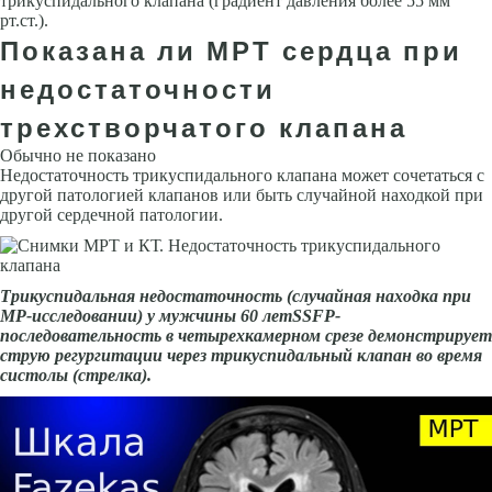
трикуспидального клапана (градиент давления более 55 мм
рт.ст.).
Показана ли МРТ сердца при
недостаточности
трехстворчатого клапана
Обычно не показано
Недостаточность трикуспидального клапана может сочетаться с
другой патологией клапанов или быть случайной находкой при
другой сердечной патологии.
Трикуспидальная недостаточность (случайная находка при
МР-исследовании) у мужчины 60 летSSFP-
последовательность в четырехкамер­ном срезе демонстрирует
струю регургитации через трикуспи­дальный клапан во время
систо­лы (стрелка).