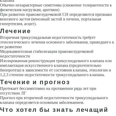
клапана
Обычно нехарактерные симптомы (снижение толерантности к
физиче­ским нагрузкам, аритмии)
При развитии правожелудочковой СН опре­деляются признаки
венозного застоя (венозный застой в печени, порталь­ная
гипертензия, асцит).
Лечение
Вторичная трикуспидальная недостаточность требует
этиологического лечения основного заболевания, приведшего к
ее развитию
Медика­ментозная стабилизация правожелудочковой
недостаточности
Изоли­рованная реконструкция трикуспидального клапана или
имплантация искусственного клапана (предпочтительно
биопротеза) в зависимости от состояния клапана, этиологии и
1,2,3 степени недостаточности трикуспидального клапана.
Течение и прогноз
Протекает бессимптомно на протяжении ряда лет при
отсутствии ЛГ
Прогноз при вторичной недостаточности трикуспидального
клапана определяется основным заболеванием.
Что хотел бы знать лечащий