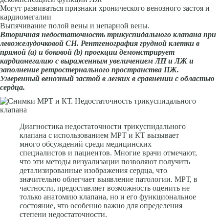
Могут развиваться призна­ки хронического венозного застоя и
кардиомегалии
Выпячивание полой вены и непарной вены.
Вторичная недостаточность трикуспидального клапана при
левожелудочковой СН. Рентгенография грудной клетки в
прямой (а) и боковой (b) проекции демонстрирует
кардиомегалию с выраженным увеличением ЛП и ЛЖ и
заполнение ретростернального пространства ПЖ.
Умеренный венозный застой в легких в сравнении с областью
сердца.
Диагностика недостаточности трикуспидального
клапана с использованием МРТ и КТ вызывает
много обсуждений среди медицинских
специалистов и пациентов. Многие врачи отмечают,
что эти методы визуализации позволяют получить
детализированные изображения сердца, что
значительно облегчает выявление патологии. МРТ, в
частности, предоставляет возможность оценить не
только анатомию клапана, но и его функциональное
состояние, что особенно важно для определения
степени недостаточности.