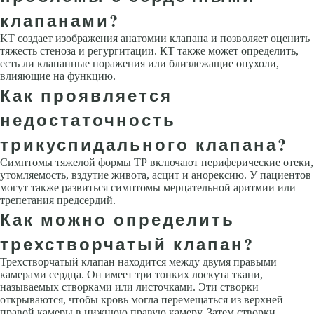
клапанами?
КТ создает изображения анатомии клапана и позволяет оценить
тяжесть стеноза и регургитации. КТ также может определить,
есть ли клапанные поражения или близлежащие опухоли,
влияющие на функцию.
Как проявляется
недостаточность
трикуспидального клапана?
Симптомы тяжелой формы ТР включают периферические отеки,
утомляемость, вздутие живота, асцит и анорексию. У пациентов
могут также развиться симптомы мерцательной аритмии или
трепетания предсердий.
Как можно определить
трехстворчатый клапан?
Трехстворчатый клапан находится между двумя правыми
камерами сердца. Он имеет три тонких лоскута ткани,
называемых створками или листочками. Эти створки
открываются, чтобы кровь могла перемещаться из верхней
правой камеры в нижнюю правую камеру. Затем створки