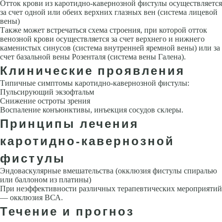
Отток крови из каротидно-кавернозной фистулы осуществляется
за счет одной или обеих верхних глаз­ных вен (система лицевой
вены)
Также может встречаться схема строе­ния, при которой отток
венозной крови осуществляется за счет верхнего и нижнего
каменистых синусов (система внутренней яремной вены) или за
счет базальной вены Розенталя (система вены Галена).
Клинические проявления
Типичные симптомы каротидно-кавернозной фистулы:
Пульсирующий экзофтальм
Снижение остроты зрения
Воспаление конъюнктивы, инъекция сосудов склеры.
Принципы лечения
каротидно-кавернозной
фистулы
Эндоваскулярные вмешательства (окклюзия фистулы спиралью
или бал­лоном из платины)
При неэффективности различных терапевтических мероприятий
— окклюзия ВСА.
Течение и прогноз