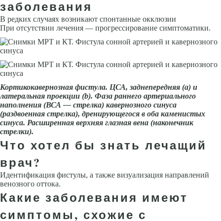
заболевания
В редких случаях возникают спонтанные окклюзии
При отсутствии ле­чения — прогрессирование симптоматики.
Кортикокаверноз­ная фистула. ЦСА, заднеперед­няя (а) и
латеральная проекции (
b
). Фаза раннего артериального
наполнения (ВСА — стрелка) ка­вернозного синуса
(раздвоенная стрелка), дренирующегося в оба каменистых
синуса. Расширенная верхняя глазная вена (наконечник
стрелки).
Что хотел бы знать лечащий
врач?
Идентификация фистулы, а также визуализация направлений
венозного оттока.
Какие заболевания имеют
симптомы, схожие с