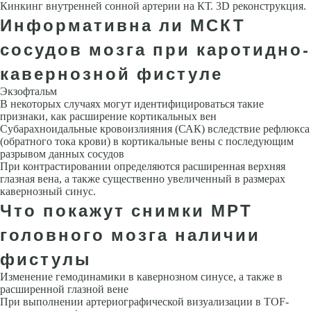
Кинкинг внутренней сонной артерии на КТ. 3D реконструкция.
Информативна ли МСКТ
сосудов мозга при каротидно-
кавернозной фистуле
Экзофтальм
В некоторых случаях могут идентифицироваться такие
признаки, как расширение кортикальных вен
Субарахноидальные кро­воизлияния (САК) вследствие рефлюкса
(обратного тока крови) в корти­кальные вены с последующим
разрывом данных сосудов
При контра­стировании определяются расширенная верхняя
глазная вена, а также существенно увеличенный в размерах
кавернозный синус.
Что покажут снимки МРТ
головного мозга наличии
фистулы
Изменение гемодинамики в кавернозном синусе, а также в
расширен­ной глазной вене
При выполнении артериографической визуализации в TOF-