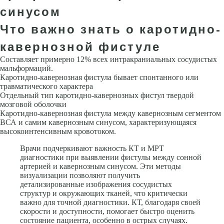
синусом
Что важно знать о каротидно-
кавернозной фистуле
Составляет при­мерно 12% всех интракраниальных сосудистых
мальформаций.
Каротидно-кавернозная фистула бывает спонтанного или
травматического характера
Отдельный тип каротидно-кавернозных фистул твердой
мозговой оболочки
Каротидно-кавернозная фистула между ка­вернозным сегментом
ВСА и самим кавернозным синусом, характери­зующаяся
высокоинтенсивным кровотоком.
Врачи подчеркивают важность КТ и МРТ
диагностики при выявлении фистулы между сонной
артерией и кавернозным синусом. Эти методы
визуализации позволяют получить
детализированные изображения сосудистых
структур и окружающих тканей, что критически
важно для точной диагностики. КТ, благодаря своей
скорости и доступности, помогает быстро оценить
состояние пациента, особенно в острых случаях.