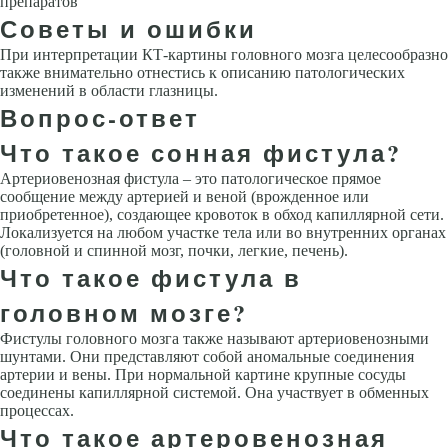
препаратов
Советы и ошибки
При интерпретации КТ-картины головного мозга целесообразно
также вни­мательно отнестись к описанию патологических
изменений в области глаз­ницы.
Вопрос-ответ
Что такое сонная фистула?
Артериовенозная фистула – это патологическое прямое
сообщение между артерией и веной (врожденное или
приобретенное), создающее кровоток в обход капиллярной сети.
Локализуется на любом участке тела или во внутренних органах
(головной и спинной мозг, почки, легкие, печень).
Что такое фистула в
головном мозге?
Фистулы головного мозга также называют артериовенозными
шунтами. Они представляют собой аномальные соединения
артерии и вены. При нормальной картине крупные сосуды
соединены капиллярной системой. Она участвует в обменных
процессах.
Что такое артеровенозная