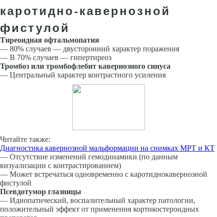
каротидно-кавернозной
фистулой
Тиреоидная офтальмопатия
— 80% случаев — двусторонний характер пора­жения
— В 70% случаев — гипертиреоз
Тромбоз или тромбофлебит кавернозного синуса
— Центральный характер контрастного усиления
Читайте также:
Диагностика кавернозной мальформации на снимках МРТ и КТ
— Отсутствие изменений гемодинамики (по дан­ным
визуализации с контрастированием)
— Может встречаться одновременно с каротидно­кавернозной
фистулой
Псевдотумор глазницы
— Идиопатический, воспалительный характер па­тологии,
положительный эффект от применения кортикостероидных