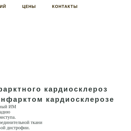
НИЙ
ЦЕНЫ
КОНТАКТЫ
фарктного кардиосклероз
инфарктом кардиосклерозе
нный ИМ
тадию
риступа.
соединительной ткани
вой дистрофии.