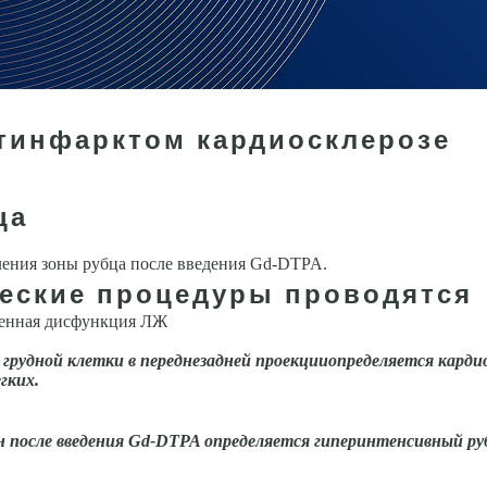
тинфарктом кардиосклерозе
ца
ления зоны рубца после введения Gd-DTPA.
ческие процедуры проводятся
ненная дисфункция ЛЖ
рудной клетки в переднезадней проекцииопределяется карди
гких.
 после введения Gd-DTPA определяет­ся гиперинтенсивный руб