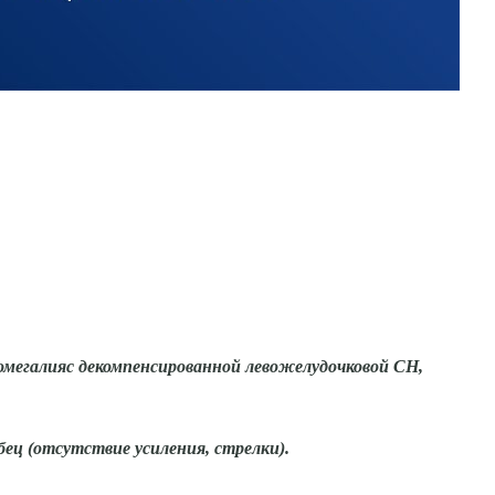
омегалияс декомпенсированной левожелудочковой СН,
ец (отсутствие усиления, стрелки).