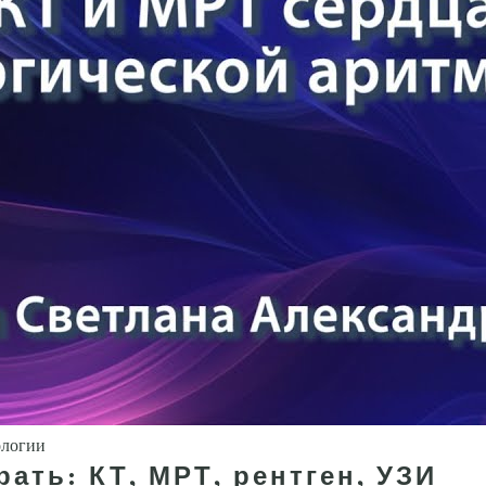
ологии
ать: КТ, МРТ, рентген, УЗИ