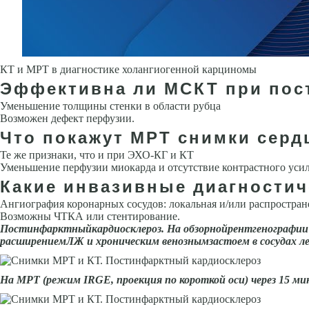
КТ и МРТ в диагностике холангиогенной карциномы
Эффективна ли МСКТ при пос
Уменьшение толщины стенки в области рубца
Возможен дефект пер­фузии.
Что покажут МРТ снимки серд
Те же признаки, что и при ЭХО-КГ и КТ
Уменьшение перфузии мио­карда и отсутствие контрастного уси
Какие инвазивные диагности
Ангиография коронарных сосудов: локальная и/или распростра
Возможны ЧТКА или стентирование.
Постинфарктныйкардиосклероз. На обзорнойрентгенографии г
расширениемЛЖ и хроническим венознымзастоем в сосудах ле
На МРТ (режим IRGE, проекция по короткой оси) через 15 мин