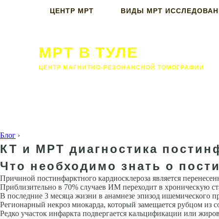
ЦЕНТР МРТ
ВИДЫ МРТ ИССЛЕДОВА
МРТ В ТУЛЕ
ЦЕНТР МАГНИТНО-РЕЗОНАНСНОЙ ТОМОГРАФИИ
Блог
›
КТ и МРТ диагностика постин
Что необходимо знать о пост
Причиной постинфарктного кардиосклероза является перенесе
Приблизительно в 70% случаев ИМ переходит в хроническую с
В последние 3 месяца жизни в анамнезе эпизод ишемического п
Регионарный некроз миокарда, который замеща­ется рубцом из 
Редко участок инфаркта подвер­гается кальцификации или жиро