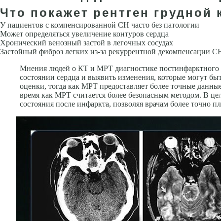
Что покажет рентген грудной 
У пациентов с компенсированной СН часто без патологии
Может опре­деляться увеличение контуров сердца
Хронический венозный застой в легочных сосудах
Застойный фиброз легких из-за рекуррентной де­компенсации С
Мнения людей о КТ и МРТ диагностике постинфарктного 
состоянии сердца и выявить изменения, которые могут быт
оценки, тогда как МРТ предоставляет более точные данны
время как МРТ считается более безопасным методом. В це
состояния после инфаркта, позволяя врачам более точно п