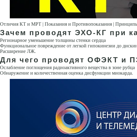
Отличия КТ и МРТ | Показания и Противопоказания | Принцип
Зачем проводят ЭХО-КГ при к
Регионарное уменьшение толщины стенки сердца
Функциональное по­вреждение от легкой гипокинезии до диски
Расширение ЛЖ.
Для чего проводят ОФЭКТ и 
Ослабление поглощения радиоактивного вещества в зоне рубца
Обна­ружение и количественная оценка дисфункции миокарда.