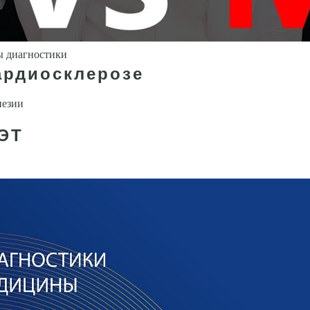
ы диагностики
ардиосклерозе
незии
ПЭТ