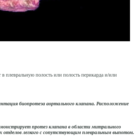
 в плевральную полость или полость пе­рикарда и/или
лантация биопротеза аортального клапана. Расположение
демонстрирует протез клапана в области митрального
ых отделов легкого с сопутствующим плевральным выпотом.