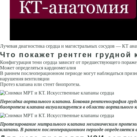
Лучевая диагностика сердца и магистральных сосудов — КТ ан
Что покажет рентген грудной 
Конфигурация тени сердца зависит от предшествующего поражен
Может определяться кардиомегалия
В раннем послеоперацион­ном периоде могут наблюдаться призна
нарушения вентиляции
Протез клапана или стент био­протеза.
Пересадка аортального клапана. Боковая рентгенография гр
биопротеза клапана визуализируется в области аортального 
Протезирование митрального кла­пана механическим протезом
клапана. В раннем послеопера­ционном периоде определяется