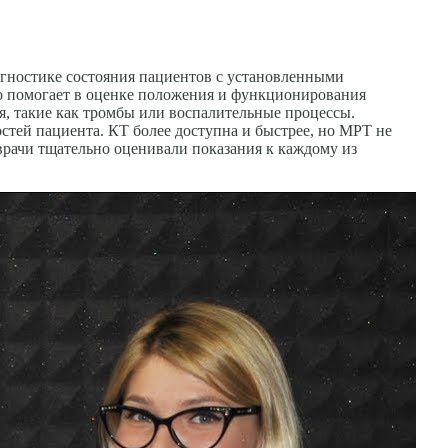
агностике состояния пациентов с установленными
то помогает в оценке положения и функционирования
, такие как тромбы или воспалительные процессы.
тей пациента. КТ более доступна и быстрее, но МРТ не
врачи тщательно оценивали показания к каждому из