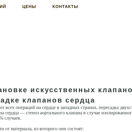
НИЙ
ЦЕНЫ
КОНТАКТЫ
тановке искусственных клапан
садке клапанов сердца
от всех операций на сердце в западных странах, пересадка двух
ана сердца — стеноз аортального клапана в случае изолированн
% случаев.
 от материа­ла, из которого они состоят: