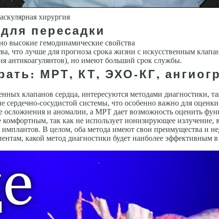
аскулярная хирургия
 для пересадки
но высокие гемодинамические свойства
а, что лучше для прогноза срока жизни с искусственным клапа
я антикоагулянтов), но имеют больший срок службы.
рать: МРТ, КТ, ЭХО-КГ, ангио
нных клапанов сердца, интересуются методами диагностики, так
 сердечно-сосудистой системы, что особенно важно для оценки 
е осложнения и аномалии, а МРТ дает возможность оценить функ
комфортным, так как не использует ионизирующее излучение, в о
имплантов. В целом, оба метода имеют свои преимущества и не
иентам, какой метод диагностики будет наиболее эффективным в 