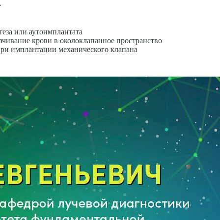
а
теза или аутоимплантата
ачивание крови в околоклапанное пространст­во
при имплантации механического клапана