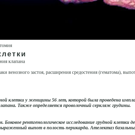
атомия
клетки
ия кла­пана
ки венозного застоя, расширения средостения (гематома), выпот
удной клетки у женщины 56 лет, которой была проведена имп
клапана. Также определяется проволочный серкляж грудины.
. Боковое рентгенологическое исследование грудной клетки 
 выраженный выпот в полость перикарда. Ателектаз базаль­н