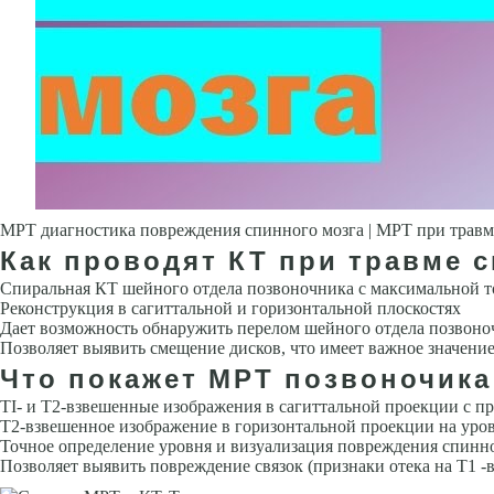
МРТ диагностика повреждения спинного мозга | МРТ при травм
Как проводят КТ при травме 
Спиральная КТ шейного отдела позвоночника с максимальной т
Реконструкция в сагиттальной и горизонтальной плоско­стях
Дает возможность обнаружить перелом шейного отдела позвоно
Позволяет выявить сме­щение дисков, что имеет важное значение
Что покажет МРТ позвоночика
TI- и Т2-взвешенные изображения в сагиттальной проекции с п
Т2-взвешенное изображение в гори­зонтальной проекции на уро
Точное оп­ределение уровня и визуализация повреждения спинно
Позволяет выявить повреждение свя­зок (признаки отека на Т1