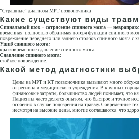
"Страшные" диагнозы МРТ позвоночника
Какие существуют виды травм
Спинальный шок = сотрясение спинного мозга — неврапракс
времен­ная, полностью обратимая потеря функции спинного моз
повреждение переднего или заднего столбов спинного мозга с 
Ушиб спинного мозга:
кратковременное сдавление спинного мозга.
Сдавление спинного мозга:
стойкое повреждение.
Какой метод диагностики выб
Цены на МРТ и КТ позвоночника вызывают много обсужден
от региона и медицинского учреждения. В крупных города
финансовые затраты, большинство людей понимает, что ка
Пациенты часто делятся опытом, что быстрое и точное ис
особенно в случае подозрения на травму. Современные те
несмотря на высокие цены, многие соглашаются, что здоро