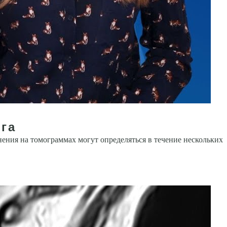
га
ния на томо­граммах могут определяться в течение нескольких