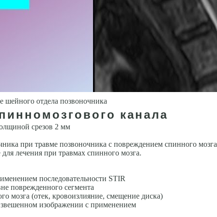
е шейного отдела позвоночника
спинномозгового канала
олщиной срезов 2 мм
ч­ника при травме позвоночника с повреждением спинного мозг
 для лечения при травмах спинного мозга.
риме­нением последовательности STIR
вне поврежденного сегмента
го мозга (отек, кровоизлияние, смещение диска)
 -взвешенном изображении с применением