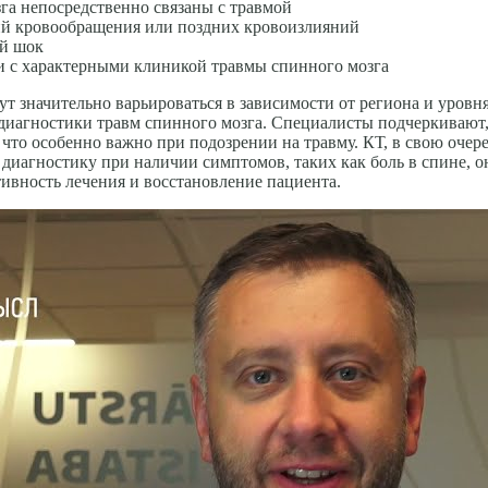
а непосредственно связа­ны с травмой
ий кровообращения или поздних кровоизлияний
ый шок
ти с характерными клиникой травмы спинного мозга
т значительно варьироваться в зависимости от региона и уров
 диагностики травм спинного мозга. Специалисты подчеркивают
что особенно важно при подозрении на травму. КТ, в свою очер
иагностику при наличии симптомов, таких как боль в спине, он
ивность лечения и восстановление пациента.