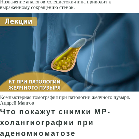
Назначение аналогов холецистоки-нина приводит к
выраженному сокращению стенок.
Компьютерная томография при патологии желчного пузыря.
Андрей Мангов
Что покажут снимки МР-
холангиографии при
аденомиоматозе