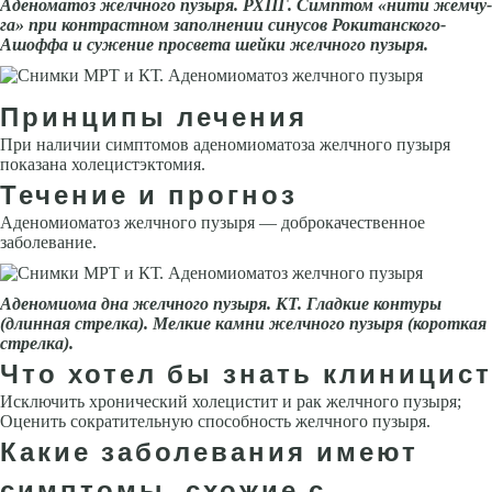
Аденоматоз желчного пузыря. РХПГ. Симптом «нити жемчу­
га» при контрастном заполнении синусов Рокитанского-
Ашоффа и сужение просвета шей­ки желчного пузыря.
Принципы лечения
При наличии симптомов аденомиоматоза желчного пузыря
показана холецистэктомия.
Течение и прогноз
Аденомиоматоз желчного пузыря — доброкачественное
заболевание.
Аденомиома дна желчного пузыря. КТ. Гладкие контуры
(длинная стрелка). Мелкие камни желчного пузыря (короткая
стрелка).
Что хотел бы знать клиницист
Исключить хронический холецистит и рак желчного пузыря;
Оценить сократительную способность желчного пузыря.
Какие заболевания имеют
симптомы, схожие с