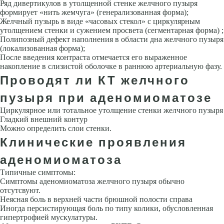
Ряд дивертикулов в утолщенной стенке желчного пузыря
формирует «нить жемчуга» (генерализованная форма);
Желчный пузырь в виде «часовых стекол» с циркулярным
утолщением стенки и сужением просвета (сегментарная форма) ;
Полипозный дефект наполнения в области дна желчного пузыря
(локализованная форма);
После введения контраста отмечается его выраженное
накопление в слизистой оболочке в раннюю артериальную фазу.
Проводят ли КТ желчного
пузыря при аденомиоматозе
Циркулярное или тотальное утолщение стенки желчного пузыря
Гладкий внешний контур
Можно определить слои стенки.
Клинические проявления
аденомиоматоза
Типичные симптомы:
Симптомы аденомиоматоза желчного пузыря обычно
отсутсвуют.
Неясная боль в верхней части брюшной полости справа
Иногда персистирующая боль по типу колики, обусловленная
гипертрофией мускулатуры.