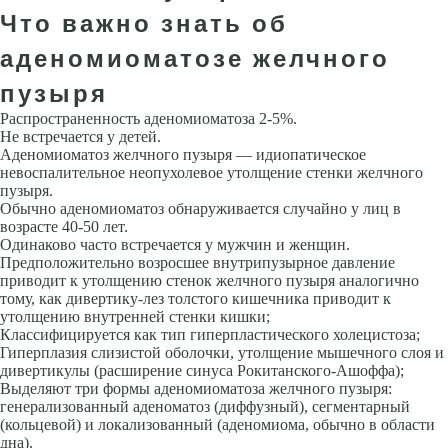
Что важно знать об
аденомиоматозе желчного
пузыря
Распространенность аденомиоматоза 2-5%.
Не встречается у детей.
Аденомиоматоз желчного пузыря — идиопатическое
невоспалительное неопухолевое утолщение стенки желчного
пузыря.
Обычно аденомиоматоз обнаруживается случайно у лиц в
возрасте 40-50 лет.
Одинаково часто встречается у мужчин и женщин.
Предположительно возросшее внутрипузырное давление
приводит к утолщению стенок желчного пузыря аналогично
тому, как дивертику-лез толстого кишечника приводит к
утолщению внутренней стенки кишки;
Классифицируется как тип гиперпластического холецистоза;
Гиперплазия слизистой оболочки, утолщение мышечного слоя и
дивертикулы (расширение синуса Рокитанского-Ашоффа);
Выделяют три формы аденомиоматоза желчного пузыря:
генерализованный аденоматоз (диффузный), сегментарный
(кольцевой) и локализованный (аденомиома, обычно в области
дна).