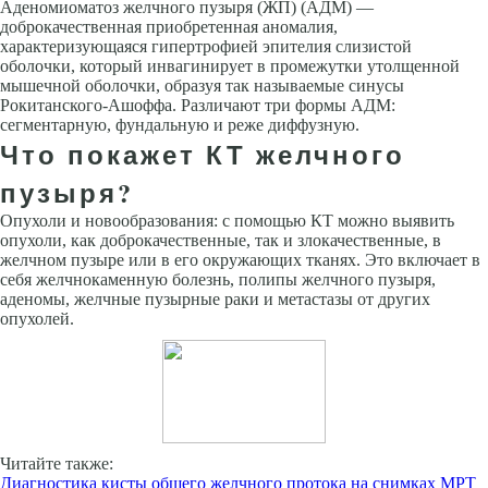
Аденомиоматоз желчного пузыря (ЖП) (АДМ) —
доброкачественная приобретенная аномалия,
характеризующаяся гипертрофией эпителия слизистой
оболочки, который инвагинирует в промежутки утолщенной
мышечной оболочки, образуя так называемые синусы
Рокитанского-Ашоффа. Различают три формы АДМ:
сегментарную, фундальную и реже диффузную.
Что покажет КТ желчного
пузыря?
Опухоли и новообразования: с помощью КТ можно выявить
опухоли, как доброкачественные, так и злокачественные, в
желчном пузыре или в его окружающих тканях. Это включает в
себя желчнокаменную болезнь, полипы желчного пузыря,
аденомы, желчные пузырные раки и метастазы от других
опухолей.
Читайте также:
Диагностика кисты общего желчного протока на снимках МРТ