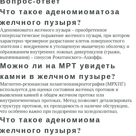
Вопрос-ответ
Что такое аденомиоматоза
желчного пузыря?
Аденомиоматоз желчного пузыря – приобретенное
гиперпластическое поражение желчного пузыря, при котором
характерно чрезмерное разрастание клеток поверхностного
эпителия с внедрением в утолщенную мышечную оболочку и
образованием внутренних ложных дивертикулов (грыжи,
выпячивания) – синусов Рокитанского–Ашоффа.
Можно ли на МРТ увидеть
камни в желчном пузыре?
Магнитно-резонансная холангиопанкреатография (МРХПГ)
используется для оценки состояния желчных протоков и
выявления камней в общем желчном протоке или
внутрипеченочных протоках. Метод позволяет детализировать
структуру протоков, их проходимость и наличие обструкции,
что особенно важно при подозрении на холедохолитиаз.
Что такое аденомиома
желчного пузыря?