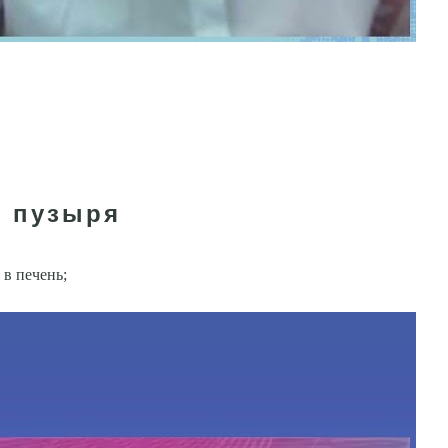
о пузыря
в печень;