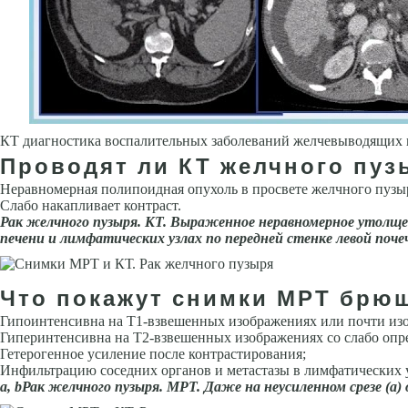
КТ диагностика воспалительных заболеваний желчевыводящих 
Проводят ли КТ желчного пуз
Неравномерная полипоидная опухоль в просвете желчного пузыр
Слабо накапливает контраст.
Рак желчного пузыря. КТ. Выраженное неравномерное утолще
печени и лимфатических узлах по передней стенке левой поче
Что покажут снимки МРТ брюш
Гипоинтенсивна на Т1-взвешенных изображениях или почти из
Гиперинтенсивна на Т2-взвешенных изображениях со слабо опр
Гетерогенное усиление после контрастирования;
Инфильтрацию соседних органов и метастазы в лимфатических у
а,
b
Рак желчного пузыря. МРТ. Даже на неусиленном срезе (а)