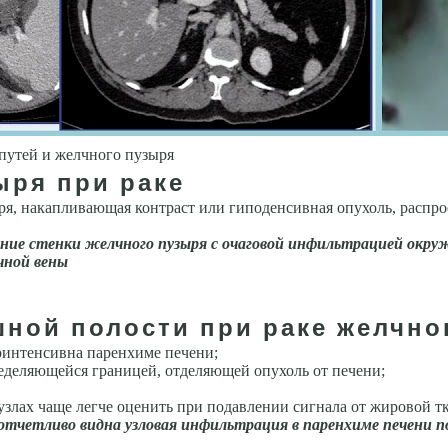
путей и желчного пузыря
ыря при раке
я, накапливающая контраст или гиподенсивная опухоль, распро
­ние стенки желчного пузыря с очаговой инфильтрацией окр
чной вены
ной полости при раке желчно
оинтенсивна паренхиме печени;
еделяющейся границей, отделяющей опухоль от печени;
злах чаще легче оценить при подавлении сигнала от жировой т
 отчетливо видна узловая инфильтрация в паренхиме печени п