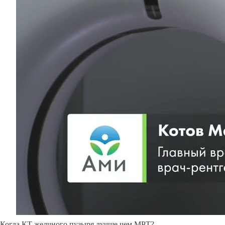
Когда КТ желчного пузыря лучше чем МРТ?