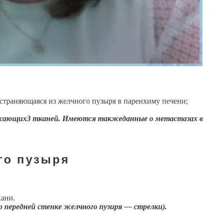
страняющаяся из желчного пузыря в паренхиму печени;
ужающих
3 тканей. Имеются также
данные о метастазах в
го пузыря
кани.
о передней стенке желчного пузиря
—
стрелки).