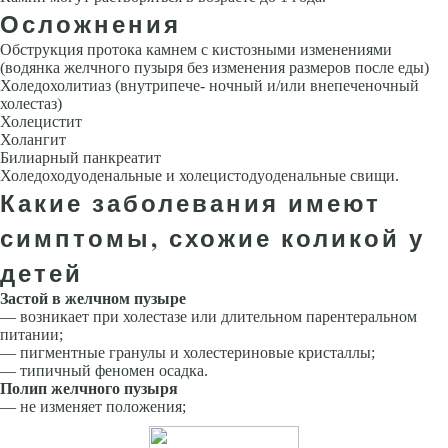
Осложнения
Обструкция протока камнем с кистозными изменениями
(водянка желчного пузыря без изменения размеров после еды)
Холедохолитиаз (внутрипече- ночный и/или внепеченочный
холестаз)
Холецистит
Холангит
Билиарный панкреатит
Холедоходуоденальные и холецистодуоденальные свищи.
Какие заболевания имеют
симптомы, схожие коликой у
детей
Застой в желчном пузыре
— возникает при холестазе или длительном парентеральном
питании;
— пигментные гранулы и холестериновые кристаллы;
— типичный феномен осадка.
Полип желчного пузыря
— не изменяет положения;