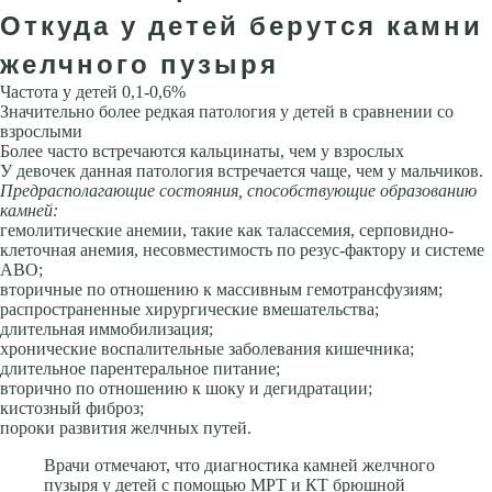
Откуда у детей берутся камни
желчного пузыря
Частота у детей 0,1-0,6%
Значительно более редкая патология у детей в сравнении со
взрослыми
Более часто встречаются кальцинаты, чем у взрослых
У девочек данная патология встречается чаще, чем у маль­чиков.
Предрасполагающие состояния, способствующие образованию
камней:
гемолитические анемии, такие как талассемия, серповидно-
клеточная анемия, несовместимость по резус-фактору и системе
АВО;
вторичные по отношению к массивным гемотрансфузиям;
распространенные хирургические вмешательства;
длительная иммобилизация;
хронические воспалительные заболевания кишечника;
длительное парентеральное питание;
вторично по отношению к шоку и дегидратации;
кистозный фиброз;
пороки развития желчных путей.
Врачи отмечают, что диагностика камней желчного
пузыря у детей с помощью МРТ и КТ брюшной