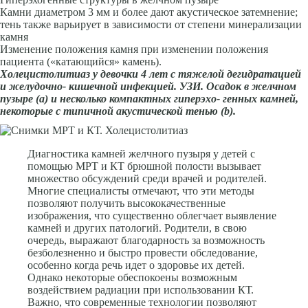
Камни диаметром 3 мм и более дают акустическое затемнение;
тень также варьи­рует в зависимости от степени минерализации
камня
Изменение положе­ния камня при изменении положения
пациента («катающийся» камень).
Холецистолитиаз у девочки 4 лет с тяжелой дегидратацией
и желудочно- кишечной инфекцией. УЗИ. Осадок в желчном
пузыре (а) и несколько компактных гиперэхо- генных камней,
некоторые с типичной акустической тенью (
b
).
Диагностика камней желчного пузыря у детей с
помощью МРТ и КТ брюшной полости вызывает
множество обсуждений среди врачей и родителей.
Многие специалисты отмечают, что эти методы
позволяют получить высококачественные
изображения, что существенно облегчает выявление
камней и других патологий. Родители, в свою
очередь, выражают благодарность за возможность
безболезненно и быстро провести обследование,
особенно когда речь идет о здоровье их детей.
Однако некоторые обеспокоены возможным
воздействием радиации при использовании КТ.
Важно, что современные технологии позволяют