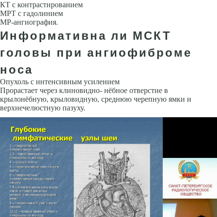
КТ с контрастированием
МРТ с гадолинием
МР-ангиография.
Информативна ли МСКТ
головы при ангиофиброме
носа
Опухоль с интенсивным усилением
Прорастает через клиновидно- нёбное отверстие в
крылонёбную, крыловидную, среднюю черепную ямки и
верхнечелюстную пазуху.