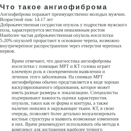
Что такое ангиофиброма
Ангиофиброма поражает преимущественно молодых муж­чин.
Возрастной пик: 14-17 лет
Доброкачественная сосудистая опухоль у подростков мужского
пола, ха­рактеризуется местным инвазивным ростом
Наиболее частая доброка­чественная опухоль носоглотки
5-20% опухолей прорастают в основа­ние черепа, возможно
внутричерепное распространение через отверстия черепных
нервов.
Врачи отмечают, что диагностика ангиофибромы
носоглотки с помощью МРТ и КТ головы играет
ключевую роль в своевременном выявлении и
лечении этого заболевания. На снимках МРТ
ангиофиброма обычно представляется в виде хорошо
васкуляризованного образования, которое может
иметь разные размеры и локализацию. Специалисты
подчеркивают важность оценки характеристик
опухоли, таких как ее форма и контуры, а также
наличие инвазии в окружающие ткани. КТ, в свою
очередь, позволяет более детально визуализировать
костные структуры и выявить возможные изменения
в них. Врачи рекомендуют использовать оба метода в
комплексе для достижения наиболее точного