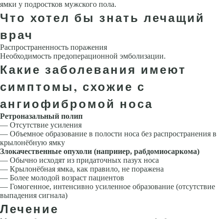
ямки у подростков мужского пола.
Что хотел бы знать лечащий
врач
Распространенность поражения
Необходимость предоперационной эм­болизации.
Какие заболевания имеют
симптомы, схожие с
ангиофибромой носа
Ретроназальный полип
— Отсутствие усиления
— Объемное образование в полости носа без распро­странения в
крылонёбную ямку
Злокачественные опухоли (наприиер, рабдомиосаркома)
— Обычно исходят из придаточных пазух носа
— Крылонёбная ямка, как правило, не поражена
— Более молодой возраст пациентов
— Гомогенное, интенсивно усиленное образование (от­сутствие
выпадения сигнала)
Лечение