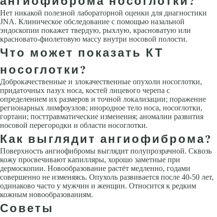
ангиофиброма носоглотки?
Нет никакой полезной лабораторной оценки для диагностики
JNA. Клиническое обследование с помощью назальной
эндоскопии покажет твердую, рыхлую, красноватую или
красновато-фиолетовую массу внутри носовой полости.
Что может показать КТ
носоглотки?
Доброкачественные и злокачественные опухоли носоглотки,
придаточных пазух носа, костей лицевого черепа с
определением их размеров и точной локализации; поражение
регионарных лимфоузлов; инородное тело носа, носоглотки,
гортани; посттравматические изменения; аномалии развития
носовой перегородки и области носоглотки.
Как выглядит ангиофиброма?
Поверхность ангиофибромы выглядит полупрозрачной. Сквозь
кожу просвечивают капилляры, хорошо заметные при
дермоскопии. Новообразование растёт медленно, годами
совершенно не изменяясь. Опухоль развивается после 40-50 лет,
одинаково часто у мужчин и женщин. Относится к редким
кожным новообразованиям.
Советы