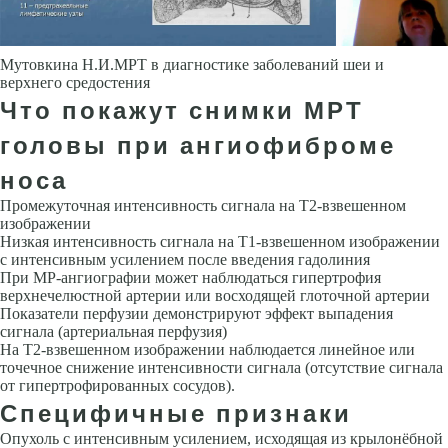
Мутовкина Н.И.МРТ в диагностике заболеваний шеи и
верхнего средостения
Что покажут снимки МРТ
головы при ангиофиброме
носа
Промежуточная интенсивность сигнала на Т2-взвешенном
изображении
Низкая интенсивность сигнала на Т1-взвешенном изображении
с интен­сивным усилением после введения гадолиния
При МР-ангиографии мо­жет наблюдаться гипертрофия
верхнечелюстной артерии или восходящей глоточной артерии
Показатели перфузии демонстрируют эффект выпа­дения
сигнала (артериальная перфузия)
На Т2-взвешенном изображе­нии наблюдается линейное или
точечное снижение интенсивности сигна­ла (отсутствие сигнала
от гипертрофированных сосудов).
Специфичные признаки
Опухоль с интенсивным усилением, исходящая из крылонёбной