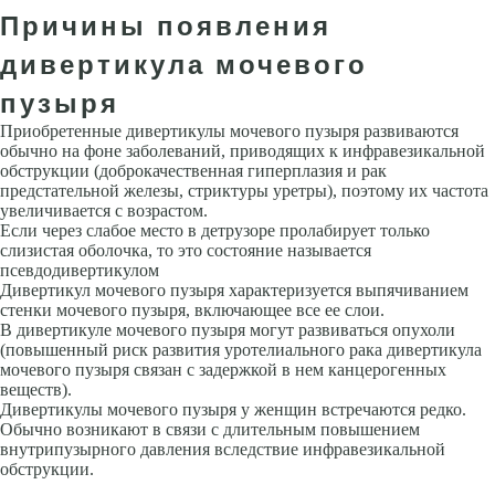
Причины появления
дивертикула мочевого
пузыря
Приобретенные дивертикулы мочевого пузыря развиваются
обычно на фоне заболеваний, приводящих к инфравезикальной
обструкции (доброкачественная гиперплазия и рак
предстательной железы, стриктуры уретры), поэтому их частота
увеличивается с возрастом.
Если через слабое место в детрузоре пролабирует только
слизистая оболочка, то это состояние называется
псевдодивертикулом
Дивертикул мочевого пузыря характеризуется выпячиванием
стенки мочевого пузыря, включающее все ее слои.
В дивертикуле мочевого пузыря могут развиваться опухоли
(повышенный риск развития уротелиального рака дивертикула
мочевого пузыря связан с задержкой в нем канцерогенных
веществ).
Дивертикулы мочевого пузыря у женщин встречаются редко.
Обычно возникают в связи с длительным повышением
внутрипузырного давления вследствие инфравезикальной
обструкции.