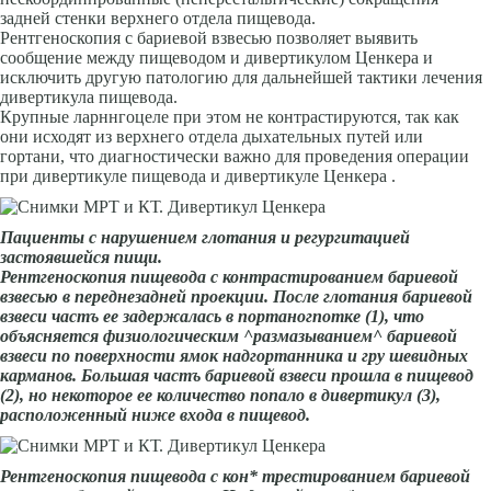
задней стенки верхнего отдела пищевода.
Рентгеноскопия с бариевой взвесью позволяет выявить
сообщение между пищеводом и дивертикулом Ценкера и
исключить другую патологию для дальнейшей тактики лечения
дивертикула пищевода.
Крупные ларннгоцеле при этом не контрастируются, так как
они исходят из верхнего отдела дыхательных путей или
гортани, что диагностически важно для проведения операции
при дивертикуле пищевода и дивертикуле Ценкера .
Пациенты с нарушением глотания и регургитацией
застоявшейся пищи.
Рентгеноскопия пищевода с контрастированием бариевой
взвесью в переднезадней проекции. После глотания бариевой
взвеси частъ ее задержалась в портаногпотке (1), что
объясняется физиологическим ^размазыванием^ бариевой
взвеси по поверхности ямок надгортанника и гру шевидных
карманов. Большая частъ бариевой взвеси прошла в пищевод
(2), но некоторое ее количество попало в дивертикул (3),
расположенный ниже входа в пищевод.
Рентгеноскопия пищевода с кон* трестированием бариевой