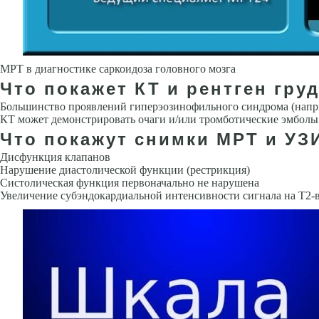
МРТ в диагностике саркоидоза головного мозга
Что покажет КТ и рентген гру
Большинство проявлений гиперэозинофильного синдрома (напри
КТ может демон­стрировать очаги и/или тромботические эмболы
Что покажут снимки МРТ и УЗ
Дисфункция клапанов
Нарушение диастолической функции (рестрик­ция)
Систолическая функция первоначально не нарушена
Увеличение субэндокардиальной интенсивности сигнала на Т2-в