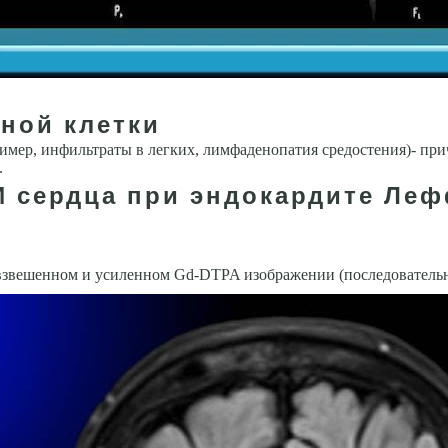
дной клетки
мер, инфильтраты в легких, лимфаденопатия средостения)- пр
.
И сердца при эндокардите Ле
звешенном и уси­ленном Gd-DTPA изображении (последовательно