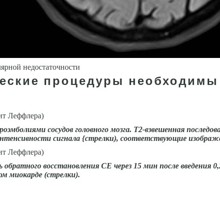
лярной недостаточности
ческие процедуры необходимы
оэмболиями сосудов головного мозга. Т2-взвешенная последо
нтенсивности сигнала {стрелки), соответствующие изображе
обратного восстанов­ления СЕ через 15 мин после введения 0
ом миокарде (стрелки).