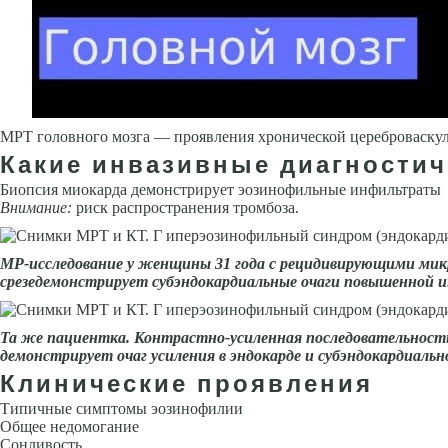
МРТ головного мозга — проявления хронической цереброваску
Какие инвазивные диагности
Биопсия миокарда демонстрирует эозинофильные инфильтраты
Внима­ние:
риск распространения тромбоза.
MP-исследование у женщины 31 года с рецидивирующими микр
срезедемонстрирует субэндокардиальные очаги повышенной и
Та же пациентка. Контра­стно-усиленная последовательность 
демонстрирует очаг усиления в эндокарде и субэндокардиальн
Клинические проявления
Типичные симптомы эозинофилии
Общее недомогание
Сонливость