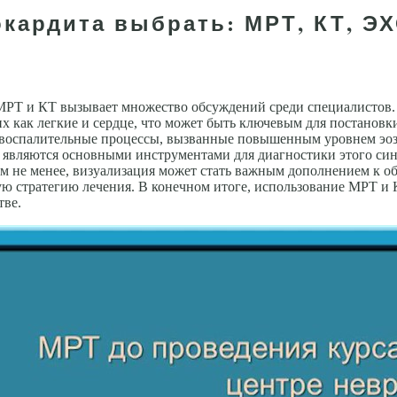
окардита выбрать: МРТ, КТ, Э
РТ и КТ вызывает множество обсуждений среди специалистов. 
их как легкие и сердце, что может быть ключевым для постановк
а воспалительные процессы, вызванные повышенным уровнем эо
Т являются основными инструментами для диагностики этого си
м не менее, визуализация может стать важным дополнением к о
ую стратегию лечения. В конечном итоге, использование МРТ и 
тве.