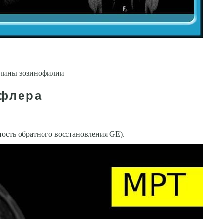
ичины эозинофилии
ффлера
сть обратного восста­новления GE).