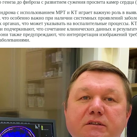
енеза до фиброза с развитием сужения просвета камер сердца 
индрома с использованием МРТ и КТ играет важную роль в выяв
и, что особенно важно при наличии системных проявлений забо
х органах, что может указывать на воспалительные процессы. К
и подчеркивают, что сочетание клинических данных и результат
 они также предупреждают, что интерпретация изображений тре
аболеваниями.