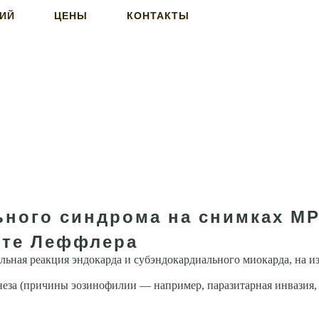
НИЙ
ЦЕНЫ
КОНТАКТЫ
ного синдрома на снимках МР
ите Леффлера
льная реакция эндокарда и субэндокардиального миокарда, на и
еза (причины эозинофилии — например, паразитарная инвазия, 