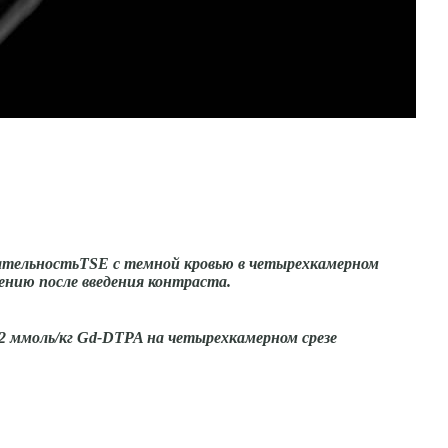
вательностьTSE с темной кровью в четырехкамерном
нию после введения контраста.
,2 ммоль/кг Gd-DTPA на четырехкамерном срезе