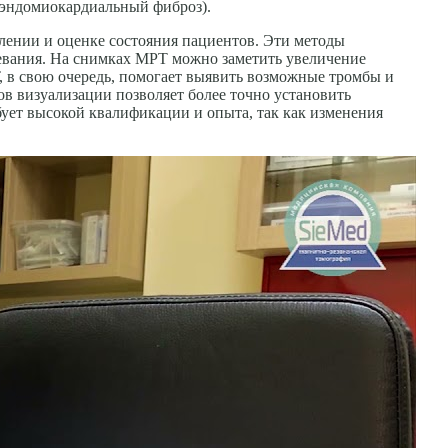
(эндомиокардиальный фиброз).
лении и оценке состояния пациентов. Эти методы
левания. На снимках МРТ можно заметить увеличение
Т, в свою очередь, помогает выявить возможные тромбы и
ов визуализации позволяет более точно установить
бует высокой квалификации и опыта, так как изменения