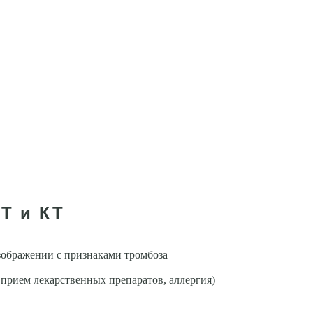
Т и КТ
зображении с признаками тром­боза
прием лекарственных препаратов, аллергия)