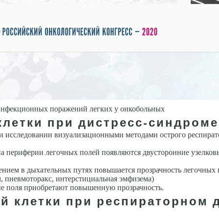
инфекционных поражений легких у онкобольных
клетки при дистресс-синдроме
ри иссле­довании визуализационными методами острого респират
на периферии ле­гочных полей появляются двусторонние узелков
ием в дыхательных путях повышается прозрачность легочных по
, пневмоторакс, интерстициальная эмфи­зема)
ные поля приобретают повышенную прозрачность.
ой клетки при респираторном 