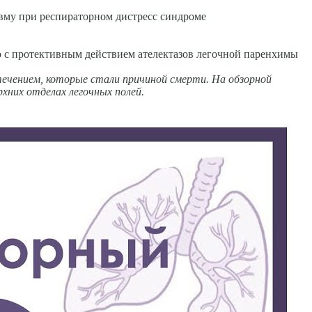
авму при респираторном дистресс синдроме
о с протективным действием ателектазов легочной паренхимы
чени­ем, которые стали причиной смер­ти. На обзорной
рхних отделах легочных полей.