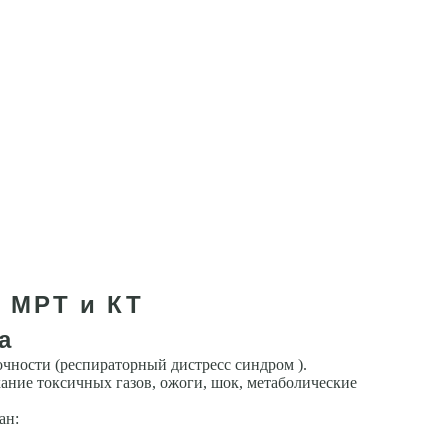
 МРТ и КТ
а
­ности (респираторный дистресс синдром ).
ание токсичных газов, ожоги, шок, метаболические
ан: