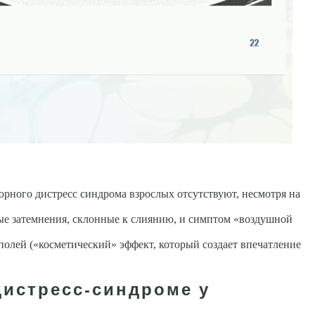
орного дистресс синдрома взрослых отсутствуют, несмотря на
ые затемнения, склон­ные к слиянию, и симптом «воздушной
лей («косметический» эф­фект, который создает впечатление
дистресс-синдроме у