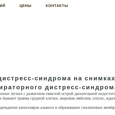
НИЙ
ЦЕНЫ
КОНТАКТЫ
дистресс-синдрома на снимках
ираторного дистресс-синдром
ние легких с развитием тяжелой острой дыхательной недостаточ
 бывают травма грудной клетки, жировая эмболия, сепсис, вдых
реждение капилляров альвеол и образование гиали­новых мембр