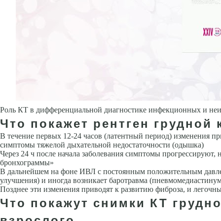
Роль КТ в дифференциальной диагностике инфекционных и не
Что покажет рентген грудной 
В течение первых 12-24 часов (латентный период) изменения п
сим­птомы тяжелой дыхательной недостаточности (одышка)
Через 24 ч после начала заболевания симптомы прогрессируют, 
бронхограммы»
В дальнейшем на фоне ИВЛ с постоянным положительным давлен
улучшения) и иногда возникает ба­ротравма (пневмомедиастинум
Позднее эти изменения приводят к развитию фиброза, и легоч
Что покажут снимки КТ грудн
взрослого