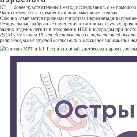
КТ — более чувствительный метод исследования, с ее помощью 
Часто отмечаются затемнения в виде «матового стекла»
Обычно отмечаются признаки гипостаза (переднезадний градиен
Резидуальные фиброзные изменения в типичных случаях проявля
задних отделов легких в отношении ИВЛ кислородом при по­ст
РДСВ у мужчины 19 лет, доставленного с нарастающей дыха­те
рентгенограмме грудной клетки видно массивное затемнение лег