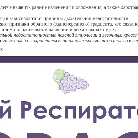
легче выявить ранние изменения и осложнения, а также баротр
т) в зависимости от причи­ны дыхательной недостаточности
ют признаки обратного (заднепереднего) градиента, что связан
оянном положительном давлении в дыхательных путях.
льной недостаточностью неясной этиологии и легочным кровоте
очных полей с сохра­нением вентилируемых участков только в ве