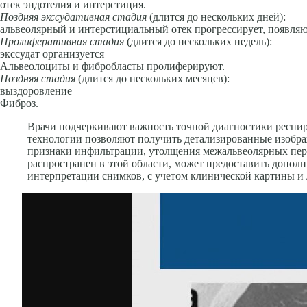
отек эндо­телия и интерстиция.
Поздняя экссудативная стадия
(длится до нескольких дней):
альвеоляр­ный и интерстициальный отек прогрессирует, появляют
Пролиферативная стадия
(длится до нескольких недель):
экссудат ор­ганизуется
Альвеолоциты и фибробласты пролиферируют.
Поздняя стадия
(длится до нескольких месяцев):
выздоровление
Фи­броз.
Врачи подчеркивают важность точной диагностики респир
технологии позволяют получить детализированные изобра
признаки инфильтрации, утолщения межальвеолярных пере
распространен в этой области, может предоставить допол
интерпретации снимков, с учетом клинической картины и 