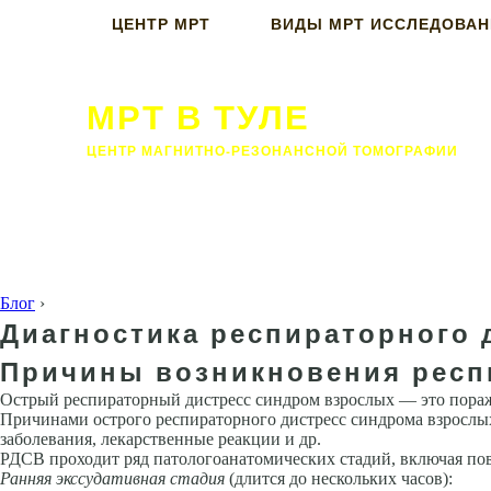
ЦЕНТР МРТ
ВИДЫ МРТ ИССЛЕДОВА
МРТ В ТУЛЕ
ЦЕНТР МАГНИТНО-РЕЗОНАНСНОЙ ТОМОГРАФИИ
Блог
›
Диагностика респираторного 
Причины возникновения респ
Острый респираторный дистресс синдром взрослых — это пораже
Причинами острого респираторного дистресс синдрома взрослых
заболевания, ле­карственные реакции и др.
РДСВ проходит ряд патологоанатомических стадий, включая пов
Ранняя экссудативная стадия
(длится до нескольких часов):