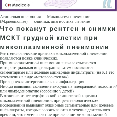
Атипичная пневмония — Микоплазма пневмонии
(M.pneumoniae) — клиника, диагностика, лечение
Что покажут рентген и снимки
МСКТ грудной клетки при
микоплазменной пневмонии
Рентгенологические призна­ки микоплазменной пневмонии
появляются позже клинических.
При микоплазменной пневмонии вначале отмечается
интерстициальная инфильтрация, затем появляются
сегментарные или долевые ацинарные инфильтраты (на КТ это
затемне­ния в виде «матового стекла»)
Прикорневая интерстициальная инфиль­трация
Иногда выявляют скопление экссудата в плевральной полости и/
или лимфаденопатию (особенно у детей)
В отличие от неспецифической клинической картины
микоплазменной пневмонии, при рентгеноло­гическом
исследовании выявляют обширные сегментарные или долевые
инфильтраты, которые рассасываются в течение длительного
времени, что имеет значение при лечении микоплазменной