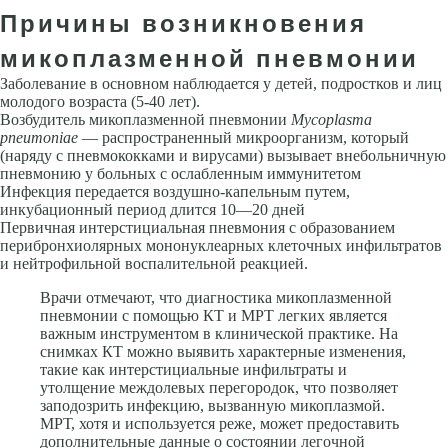
Причины возникновения
микоплазменной пневмонии
Заболевание в основном наблюдается у детей, подростков и лиц
молодого возраста (5-40 лет).
Возбудитель микоплазменной пневмонии
Mycoplasma
pneumoniae
— распространенный микроорганизм, который
(наряду с пневмококками и вирусами) вызывает внебольничную
пневмо­нию у больных с ослабленным иммунитетом
Инфекция передается воздушно-капельным путем,
инкубационный пери­од длится 10—20 дней
Первичная интерстициальная пневмония с обра­зованием
перибронхиолярных мононуклеарных клеточных инфильтра­тов
и нейтрофильной воспалительной реакцией.
Врачи отмечают, что диагностика микоплазменной
пневмонии с помощью КТ и МРТ легких является
важным инструментом в клинической практике. На
снимках КТ можно выявить характерные изменения,
такие как интерстициальные инфильтраты и
утолщение междолевых перегородок, что позволяет
заподозрить инфекцию, вызванную микоплазмой.
МРТ, хотя и используется реже, может предоставить
дополнительные данные о состоянии легочной