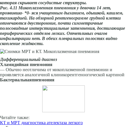
которая скрывает сосудистые структуры.
Рис. 4.11 Микоплазменная пнев­мония у девочки 14 лет,
проявивша- *0- яся учащенным дыханием, одыш­кой, кашлем,
тахикардией. На об­зорной рентгенограмме грудной клетки
отмечаются двусторонние, почти симметричные
полосовидные интерстициальные
затемнения, достигающие
периферических отделов легких. Отчетливых очагов
инфильтрации нет. В обеих плев­ральных полостях видно
скопление жидкости.
Дифференциальный диагноз
Хламидийная пневмония
— Обычно неотличима от микоплазменной пневмонии и
проявляется аналогичной клиникорентгеноогической картиной
Бактериальная
пневмония
Читайте также:
КТ и МРТ диагностика ателектаза легкого