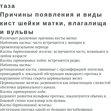
таза
Причины появления и виды
кист шейки матки, влагалища
и вульвы
Различают различные причины кисты матки:
Наботовы кисты:
часто встречаются у женщин в
пременопаузальном периоде
Кисты бартолиновой железы:
встречаются часто, возникают в
любом возрасте
Кисты гартнеровых ходов:
встречаются редко.
Наботовы кисты:
ретенционные кисты, связанные с пролиферацией эпителия,
приводящей к локальной обструкции выводного протока и
нарушению оттока секрета цервикальных желез
Цервикальные железы: развиваются как инвагинации слизистой
оболочки цервикального канала.
Кисты гартнерового хода:
рудимент развития вольфова протока; локализуются обычно в
боковой стенке влагалища или вульвы.
Киста бартолиновой железы:
обструкция протока одной из больших вестибулярных