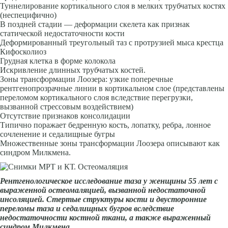
Туннелирование кортикального слоя в мелких трубчатых костях
(неспецифично)
В поздней стадии — деформации скелета как признак
статической недостаточности кости
Деформированный треугольный таз с протрузией мыса крестца
Кифосколиоз
Грудная клетка в форме колокола
Искривление длинных трубчатых костей.
Зоны трансформации Лоозера: узкие поперечные
рентгенопрозрачные линии в кортикальном слое (представлены
переломом кортикального слоя вследствие перегрузки,
вызванной стрессовым воздействием)
Отсутствие признаков консолидации
Типично поражает бедренную кость, лопатку, ребра, лонное
сочленение и седалищные бугры
Множественные зоны трансформации Лоозера описывают как
синдром Милкмена.
Рентгенологическое исследование таза у женщины 55 лет с
выраженной остеомаляцией, вызванной недостаточной
инсоляцией. Стертые структуры кости и двусторонние
переломы таза и седалищных бугров вследствие
недостаточности костной ткани, а также выраженный
синдром Милкмена.