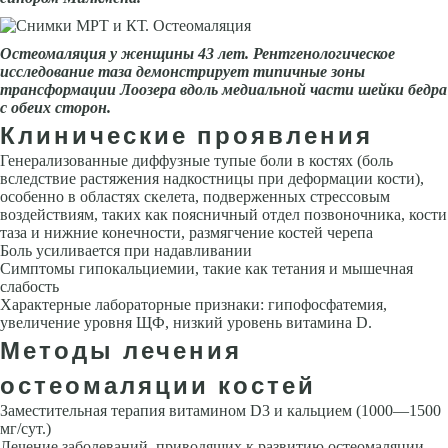
Остеомаляция
у женщины 43 лет. Рентгенологическое
исследование таза демонстрирует типичные зоны
трансформации Лоозера вдоль медиальной части шейки бедра
с обеих сторон.
Клинические проявления
Генерализованные диффузные тупые боли в костях (боль
вследствие растяжения надкостницы при деформации кости),
особенно в областях скелета, подверженных стрессовым
воздействиям, таких как поясничный отдел позвоночника, кости
таза и нижние конечности, размягчение костей черепа
Боль усиливается при надавливании
Симптомы гипокальциемии, такие как тетания и мышечная
слабость
Характерные лабораторные признаки: гипофосфатемия,
увеличение уровня ЩФ, низкий уровень витамина D.
Методы лечения
остеомаляции костей
Заместительная терапия витамином D3 и кальцием (1000—1500
мг/сут.)
Лечение заболеваний, приводящих к развитию остеомаляции.