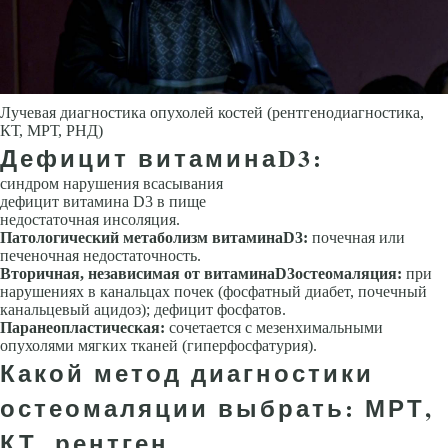
Лучевая диагностика опухолей костей (рентгенодиагностика,
КТ, МРТ, РНД)
Дефицит витамина
D
3
:
синдром нарушения всасывания
дефицит витамина D3 в пище
недостаточная инсоляция.
Патологический метаболизм витамина
D
3
:
почечная или
печеночная недостаточность.
Вторичная, независимая от витамина
D
3
остеомаляция:
при
нарушениях в канальцах почек (фосфатный диабет, почечный
канальцевый ацидоз); дефицит фосфатов.
Паранеопластическая:
сочетается с мезенхимальными
опухолями мягких тканей (гиперфосфатурия).
Какой метод диагностики
остеомаляции выбрать: МРТ,
КТ, рентген