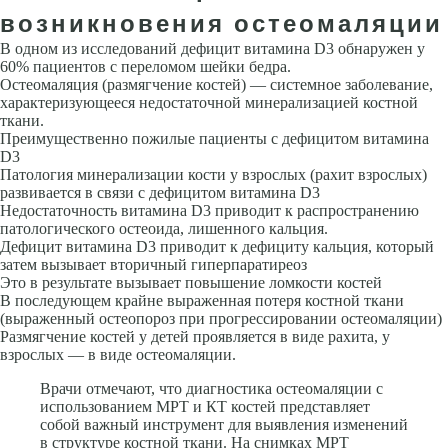
возникновения остеомаляции
В одном из исследований дефицит витамина D3 обнаружен у
60% пациентов с переломом шейки бедра.
Остеомаляция (размягчение костей) — системное заболевание,
характеризующееся недостаточной минерализацией костной
ткани.
Преимущественно пожилые пациенты с дефицитом витамина
D3
Патология минерализации кости у взрослых (рахит взрослых)
развивается в связи с дефицитом витамина D3
Недостаточность витамина D3 приводит к распространению
патологического остеоида, лишенного кальция.
Дефицит витамина D3 приводит к дефициту кальция, который
затем вызывает вторичный гиперпаратиреоз
Это в результате вызывает повышение ломкости костей
В последующем крайне выраженная потеря костной ткани
(выраженный остеопороз при прогрессировании остеомаляции)
Размягчение костей у детей проявляется в виде рахита, у
взрослых — в виде остеомаляции.
Врачи отмечают, что диагностика остеомаляции с
использованием МРТ и КТ костей представляет
собой важный инструмент для выявления изменений
в структуре костной ткани. На снимках МРТ