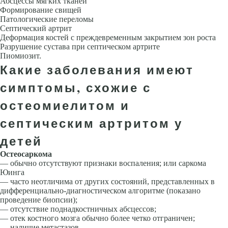
Абсцессы мяг­ких тканей
Формирование свищей
Патологические переломы
Септи­ческий артрит
Деформация костей с преждевременным закрытием зон роста
Разрушение сустава при септическом артрите
Пиомиозит.
Какие заболевания имеют
симптомы, схожие с
остеомиелитом и
септическим артритом у
детей
Остеосаркома
— обычно отсутствуют признаки воспаления; или саркома
Юинга
— часто неотличима от других состояний, представлен­ных в
дифференциально-диагностическом алгоритме (показано
проведение биопсии);
— отсутствие поднадкостничных абсцессов;
— отек костного мозга обычно более четко отграничен;
— наличие метастазов.