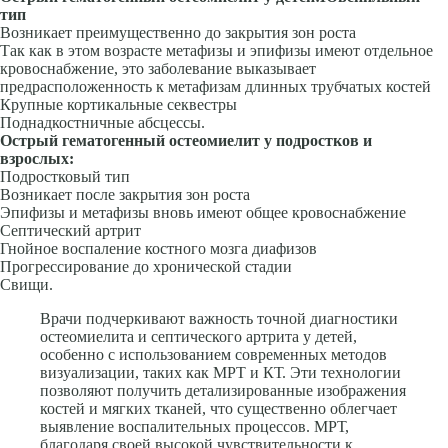
тип
Воз­никает преимущественно до закрытия зон роста
Так как в этом возрасте метафизы и эпифизы имеют отдельное
кровоснабжение, это заболевание выказывает
предрасположенность к метафизам длинных трубчатых ко­стей
Крупные кортикальные секвестры
Поднадкостничные абсцессы.
Острый гематогенный остеомиелит у подростков и
взрослых:
Подрост­ковый тип
Возникает после закрытия зон роста
Эпифизы и метафи­зы вновь имеют общее кровоснабжение
Септический артрит
Гнойное воспаление костного мозга диафизов
Прогрессирование до хронической стадии
Свищи.
Врачи подчеркивают важность точной диагностики
остеомиелита и септического артрита у детей,
особенно с использованием современных методов
визуализации, таких как МРТ и КТ. Эти технологии
позволяют получить детализированные изображения
костей и мягких тканей, что существенно облегчает
выявление воспалительных процессов. МРТ,
благодаря своей высокой чувствительности к