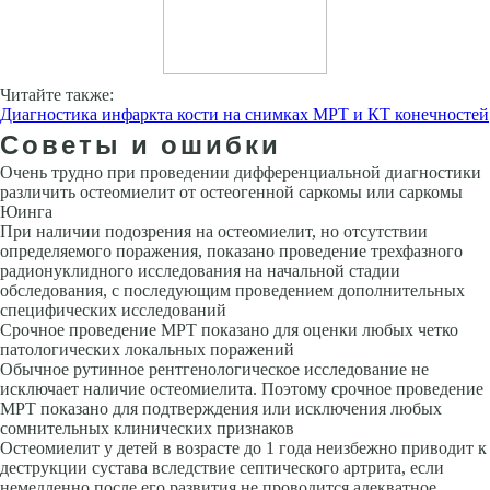
Читайте также:
Диагностика инфаркта кости на снимках МРТ и КТ конечностей
Советы и ошибки
Очень трудно при проведении дифференциальной диагностики
различить остеомиелит от остеогенной саркомы или саркомы
Юинга
При наличии подозрения на остеомиелит, но отсутствии
определяемого поражения, пока­зано проведение трехфазного
радионуклидного исследования на начальной стадии
обследования, с последующим проведением дополнительных
спе­цифических исследований
Срочное проведение МРТ показано для оцен­ки любых четко
патологических локальных поражений
Обычное рутин­ное рентгенологическое исследование не
исключает наличие остеомиелита. Поэтому срочное проведение
МРТ показано для подтверждения или исклю­чения любых
сомнительных клинических признаков
Остеомиелит у детей в возрасте до 1 года неизбежно приводит к
деструкции сустава вследствие септического артрита, если
немедленно после его развития не проводится адекватное