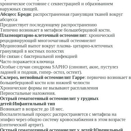
хроническое состояние с сек­вестрацией и образованием
наружных свищей.
Абсцесс Броди
: распространенная грануляция тканей вокруг
абсцесса
Предшествует последующему распространению
Типично возникает в метафизе большеберцовой кости.
Плазмоцитарно-клеточный остеомиелит
: хронический
рецидивирую­щий многоочаговый остеомиелит
Муцинозный выпот вокруг плазма- цитарно-клеточных
грануляций в костных полостях
Не связан с бак­териальной инфекцией
Часто поражается ключица
Особые случаи синдрома SAPHО (синовит, акне, пустулез
ладоней и подошв, гипер- остоз, остеит).
Склероз, негнойный остеомиелит Гарре
: первично возникает в
боль­шеберцовой кости или нижней челюсти
Хронические формы не вы­зывают расплавления
Периостальные наложения.
Острый гематогенный остеомиелит у грудных
детей:
Инфантильный тип
Возникает в возрасте до 18 мес.
Воспалительный процесс распро­страняется с метафиза на
эпифиз через общую систему кровоснабжения в этом возрасте
(септический артрит).
Острый гематогенный остеомиелит у детей:
Ювенильный