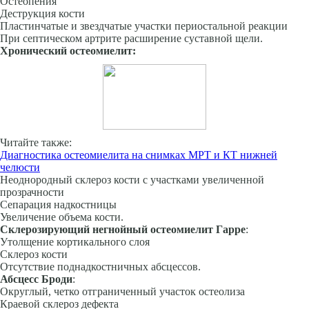
Остеопения
Деструкция кости
Пластинчатые и звездчатые участки периостальной реакции
При септическом артрите расширение суставной щели.
Хронический остеомиелит:
Читайте также:
Диагностика остеомиелита на снимках МРТ и КТ нижней
челюсти
Неоднородный склероз кости с участками увеличенной
прозрачности
Сепарация надкостницы
Увеличение объ­ема кости.
Склерозирующий негнойный остеомиелит Г
a
рре
:
Утолщение кортикаль­ного слоя
Склероз кости
Отсутствие поднадкостничных абсцессов.
Абсцесс Броди
:
Округлый, четко отграниченный участок остеолиза
Кра­евой склероз дефекта