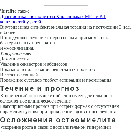
Читайте также:
Диагностика гистиоцитоза Х на снимках МРТ и КТ
конечностей у детей
Внутривенная антибактериальная терапия на протяже­нии 3 нед.
и более
Последующее лечение с пероральным приемом анти­
бактериальных препаратов
Иммобилизация.
Хирургическое:
Декомпрессия
Удаление секвестров и абсцессов
По­казано использование решетчатых протезов
Иссечение свищей
Пора­жение суставов требует аспирации и промывания.
Течение и прогноз
Хронический остеомиелит обычно имеет длительное и
осложненное кли­ническое течение
Благоприятный прогноз при острых формах с отсут­ствием
поражения сустава при проведении адекватного лечения.
Осложнения остеомиелита
Ускорение роста в связи с воспалительной гиперемией