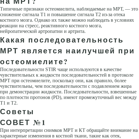
на МРТ?
Типичные признаки остеомиелита, наблюдаемые на МРТ, — это
снижение сигнала Т1 и повышение сигнала Т2 из-за отека
костного мозга. Однако их также можно наблюдать в условиях
реакции на стресс, реактивного костного мозга,
нейропатической артропатии и артрита.
Какая последовательность
МРТ является наилучшей при
остеомиелите?
Последовательности STIR чаще используются в качестве
чувствительных к жидкости последовательностей в протоколе
МРТ при остеомиелите, поскольку они, как правило, более
чувствительны, чем последовательности с подавлением жира
при демонстрации жидкости. Последовательности, взвешенные
по плотности протонов (PD), имеют промежуточный вес между
T1 и T2.
Советы
СОВЕТ №1
При интерпретации снимков МРТ и КТ обращайте внимание на
характерные изменения в костной ткани, такие как отек,