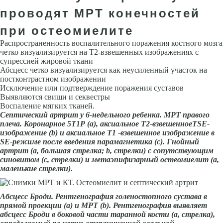
проводят МРТ конечностей
при остеомиелите
Распространенность воспалительного поражения костного мозга
четко визуализируется на Т2-взвешенных изображениях с
супрессией жировой ткани
Абсцесс четко визуализируется как неусиленный участок на
пост­контрастном изображении
Исключение или подтверждение поражения суставов
Выявляются свищи и секвестры
Воспаление мягких тканей.
Се
пти
ческий артрит у 6-недельного ребенка. МРТ правого
плеча. Коронарное 5Т1Р (а), аксиальное Т2-взвешенноеТSЕ-
изображение (b) и ак­сиальное Т1 -взвешенное изображение в
SЕ-режиме после введения парамагнетика (с). Гнойный
артрит (а, большая стрелка; b, стрелки) с сопутствующим
синовитом (с, стрелки) и метаэпифизарный остеомие­лит (а,
маленькие стрелки).
Абсцесс Броди. Рентгенография голеностопного сустава в
прямой проек­ции (а) и МРТ (b). Рентгенография выявляет
абсцесс Броди в боковой части таранной ко­сти (а, стрелка),