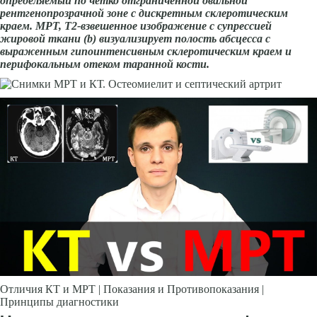
определяемый по четко отграниченной овальной
рентгенопрозрачной зоне с дискретным склеротическим
краем. МРТ, Т2-взвешенное изображение с супрессией
жировой ткани (b) визуализирует полость абсцесса с
выраженным гипоинтенсивным скле­ротическим краем и
перифокальным отеком таранной кости.
Отличия КТ и МРТ | Показания и Противопоказания |
Принципы диагностики