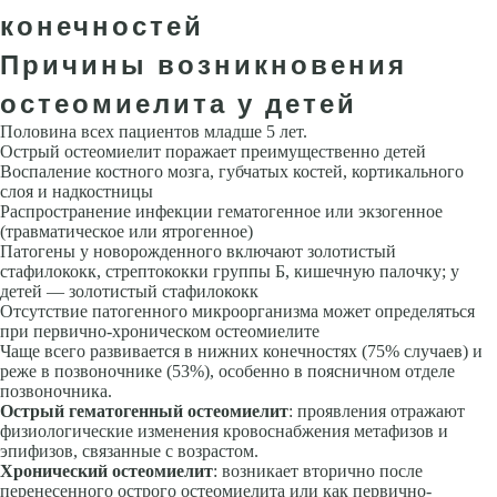
конечностей
Причины возникновения
остеомиелита у детей
Половина всех пациентов младше 5 лет.
Острый остеомиелит поражает преимущественно детей
Воспаление костного мозга, губчатых костей, кортикального
слоя и над­костницы
Распространение инфекции гематогенное или экзогенное
(травматическое или ятрогенное)
Патогены у новорожденного включа­ют золотистый
стафилококк, стрептококки группы Б, кишечную палочку; у
детей — золотистый стафилококк
Отсутствие патогенного микроор­ганизма может определяться
при первично-хроническом остеомиелите
Чаще всего развивается в нижних конечностях (75% случаев) и
реже в позвоночнике (53%), особенно в поясничном отделе
позвоночника.
Острый гематогенный остеомиелит
: проявления отражают
физиоло­гические изменения кровоснабжения метафизов и
эпифизов, связанные с возрастом.
Хронический остеомиелит
: возникает вторично после
перенесенного острого остеомиелита или как первично-