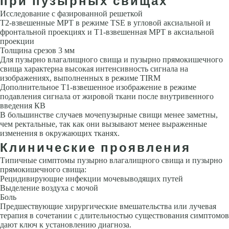
при пузырных свищах
Исследование с фазированной решеткой
Т2-взвешенные МРТ в режиме TSE в угловой аксиальной и
фронтальной проекциях и Т1-взвешенная МРТ в аксиальной
проекции
Толщина срезов 3 мм
Для пузырно влагалищного свища и пузырно прямокишечного
свища характерна высокая интенсивность сигнала на
изображениях, выполненных в режиме TIRM
Дополнительное Т1-взвешенное изображение в режиме
подавления сигнала от жировой ткани после внутривенного
введения КВ
В большинстве случаев мочепузырные свищи менее заметны,
чем ректальные, так как они вызывают менее выраженные
изменения в окружающих тканях.
Клинические проявления
Типичные симптомы пузырно влагалищного свища и пузырно
прямокишечного свища:
Рецидивирующие инфекции мочевыводящих путей
Выделение воздуха с мочой
Боль
Предшествующие хирургические вмешательства или лучевая
терапия в сочетании с длительностью существования симптомов
дают ключ к установлению диагноза.