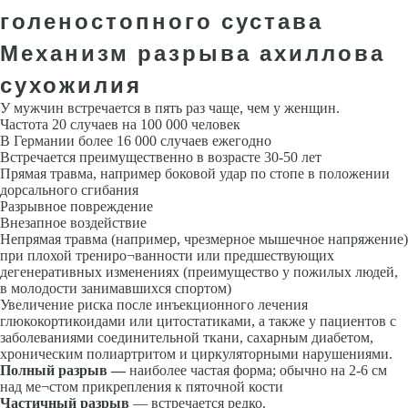
голеностопного сустава
Механизм разрыва ахиллова
сухожилия
У мужчин встречается в пять раз чаще, чем у женщин.
Частота 20 случаев на 100 000 человек
В Германии более 16 000 случаев ежегодно
Встречается преимущественно в возрасте 30-50 лет
Прямая травма, например боковой удар по стопе в положении
дорсального сгибания
Разрывное повреждение
Внезапное воздействие
Непрямая травма (например, чрезмерное мышечное напряжение)
при плохой трениро¬ванности или предшествующих
дегенеративных изменениях (преимущество у пожилых людей,
в молодости занимавшихся спортом)
Увеличение риска после инъекционного лечения
глюкокортикоидами или цитостатиками, а также у пациентов с
заболеваниями соединительной ткани, сахарным диабетом,
хроническим полиартритом и циркуляторными нарушениями.
Полный разрыв —
наиболее частая форма; обычно на 2-6 см
над ме¬стом прикрепления к пяточной кости
Частичный разрыв
— встречается редко.