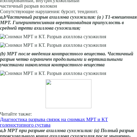
изолированный, внутрисухожильный
частичный разрыв волокон
Сопутствующие нарушения: бурсит, тендинит.
a
,
b
Частичный
разрыв ахиллова сухожилия
: (
a
) Т1-взвешенная
МРТ. Гиперинтенсивная веретиновидная припухлость в
средней трети ахиллова сухожилия;
(
b
) МРТ после введения контрастного вещества. Частичный
разрыв четко ограничен продольными и вертикальными
участками накопления контрастного вещества
Читайте также:
Диагностика разрыва связок на снимках МРТ и КТ
голеностопного сустава
a,b МРТ
при
разрыве ахиллова сухожилия
:
(
a
) Полный разрыв
проксимального конца ахиллова сухожилия после мышечно-