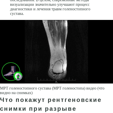
визуализации значительно улучшают процесс
диагностики и лечения травм голеностопного
сустава.
МРТ голеностопного сустава (МРТ голеностопа) видео (что
видно на снимках)
Что покажут рентгеновские
снимки при разрыве