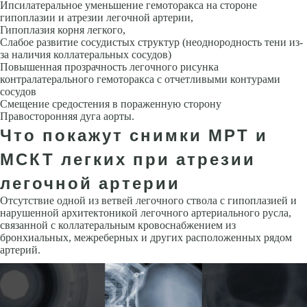
Ипсилатеральное уменьшение гемоторакса на стороне
гипоплазии и атрезии легочной артерии,
Гипоплазия корня легкого,
Слабое развитие сосудистых структур (неоднородность тени из-
за наличия коллатеральных сосудов)
Повы­шенная прозрачность легочного рисунка
контралатерального гемоторак­са с отчетливыми контурами
сосудов
Смещение средостения в пора­женную сторону
Правосторонняя дуга аорты.
Что покажут снимки МРТ и
МСКТ легких при атрезии
легочной артерии
Отсутствие одной из ветвей легочного ствола с гипоплазией и
нарушен­ной архитектоникой легочного артериального русла,
связанной с колла­теральным кровоснабжением из
бронхиальных, межреберных и других расположенных рядом
артерий.