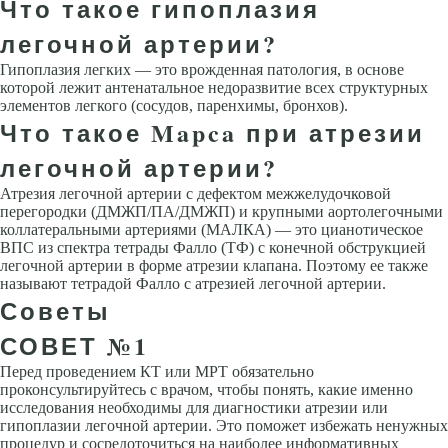
Что такое гипоплазия
легочной артерии?
Гипоплазия легких — это врожденная патология, в основе
которой лежит антенатальное недоразвитие всех структурных
элементов легкого (сосудов, паренхимы, бронхов).
Что такое Mapca при атрезии
легочной артерии?
Атрезия легочной артерии с дефектом межжелудочковой
перегородки (ДМЖП/ПА/ДМЖП) и крупными аортолегочными
коллатеральными артериями (МАЛКА) — это цианотическое
ВПС из спектра тетрады Фалло (ТФ) с конечной обструкцией
легочной артерии в форме атрезии клапана. Поэтому ее также
называют тетрадой Фалло с атрезией легочной артерии.
Советы
СОВЕТ №1
Перед проведением КТ или МРТ обязательно
проконсультируйтесь с врачом, чтобы понять, какие именно
исследования необходимы для диагностики атрезии или
гипоплазии легочной артерии. Это поможет избежать ненужных
процедур и сосредоточиться на наиболее информативных