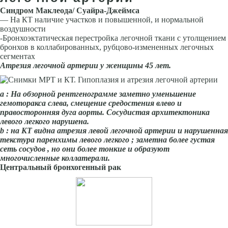
Синдром Маклеода/ Суайра-Джеймса
— На КТ наличие участков и повышенной, и нор­мальной
воздушности
-Бронхоэктатическая перестройка легочной тка­ни с утолщением
бронхов в коллабированных, рубцово-измененных легочных
сегментах
Атрезия легочной артерии у женщины 45 лет.
а : На обзорной рентгенограмме заметно уменьшение
гемоторакса слева, смещение средостения влево и
правосторонняя дуга аорты. Сосудистая архитектоника
левого легкого нарушена.
b
: на КТ видна атрезия левой легочной артерии и нарушенная
текстура паренхимы левого легкого ; заметна более густая
сеть сосудов , но они более тонкие и образуют
многочисленные коллатерали.
Центральный бронхогенный рак