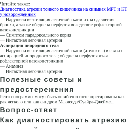
Читайте также:
Диагностика атрезии тонкого кишечника на снимках МРТ и КТ
у новорожденных
— Нарушена вентиляция легочной ткани из-за сдавления
бронха, а также обеднена перфузия вследствие рефлекторной
вазоконстрикции
— Симптом парадоксального корня
— Интактная легочная артерия
Аспирация инородного тела
— Нарушена вентиляция легочной ткани (ате­лектаз) в связи с
аспирацией инородного тела; обеднена перфузия из-за
рефлекторной вазокон­стрикции
— Анамнез
— Интактная легочная артерия
Полезные советы и
предостережения
Рентгенограммы могут быть ошибочно интерпретированы как
рак легкого или как синдром Маклеода/Суайра-Джеймса.
Вопрос-ответ
Как диагностировать атрезию