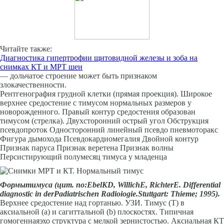
Читайте также:
Диагностика гипертрофии щитовидной железы и зоба на
снимках КТ и МРТ шеи
— дольчатое строение может быть признаком
злокачественности.
Рентгенография грудной клетки (прямая проекция). Широкое
верхнее средостение с тимусом нормальных размеров у
новорожденного. Правый контур средостения образован
тимусом (стрелка). Двухсторонний острый угол Обструкция
псевдопроток Односторонний линейный псевдо пневмоторакс
Фигура дымохода Псевдокардиомегалия Двойной контур
Признак паруса Признак веретена Признак волны
Персистирующий полумесяц тимуса у младенца
Формы
тимуса (цит. по:
EbelKD
,
WillichE
,
RichterE
.
Differential
diagnostic in derPadiatrischen Radioiogie
.
Stuttgart: Thieme; 1995).
Верхнее средостение над гортанью. УЗИ. Тимус (Т) в
аксиальной (а) и сагиттальной (b) плоскостях. Типичная
гомогеннаяэхо структура с мелкой зернистостью. Аксиальная КТ