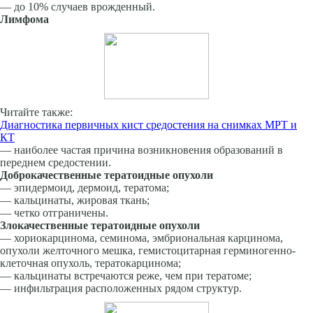
— до 10% случаев врожденный.
Лимфома
Читайте также:
Диагностика первичных кист средостения на снимках МРТ и
КТ
— наиболее частая причина возникновения образований в
переднем средостении.
Доброкачественные тератоидные опухоли
— эпидермоид, дермоид, тератома;
— кальцинаты, жировая ткань;
— четко отграничены.
Злокачественные тератоидные опухоли
— хориокарцинома, семинома, эмбриональная карцинома,
опухоли желточного мешка, гемистоцитарная герминогенно-
клеточная опухоль, тератокарцинома;
— кальцинаты встречаются реже, чем при тератоме;
— инфильтрация расположенных рядом структур.