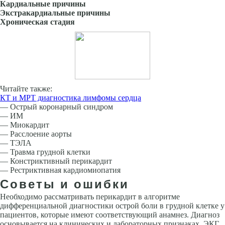
Кардиальные причины
Экстракардиальные причины
Хроническая стадия
Читайте также:
КТ и МРТ диагностика лимфомы сердца
— Острый коронарный синдром
— ИМ
— Миокардит
— Расслоение аорты
— ТЭЛА
— Травма грудной клетки
— Констриктивный перикардит
— Рестриктивная кардиомиопатия
Советы и ошибки
Необходимо рассматривать перикардит в алгоритме
дифференциальной диагностики острой боли в грудной клетке у
пациентов, которые имеют со­ответствующий анамнез. Диагноз
основывается на клинических и лабора­торных признаках, ЭКГ.