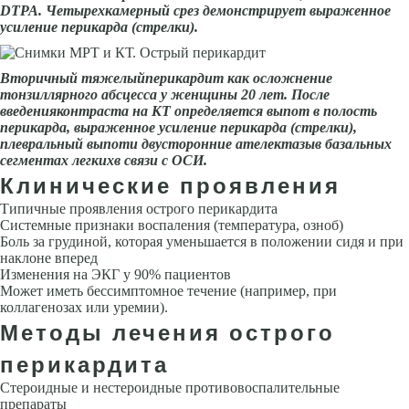
DTPA. Че­тырехкамерный срез демонстрирует выраженное
усиление перикарда (стрелки).
Вторичный тяжелыйперикардит как осложнение
тонзиллярного абсцесса у женщины 20 лет. После
введенияконтраста на КТ определяется выпот в полость
перикарда, выраженное усиление перикарда (стрелки),
плевральный выпоти двусторонние ателектазыв базальных
сегментах легкихв связи с ОСИ.
Клинические проявления
Типичные проявления острого перикардита
Системные признаки воспаления (температура, озноб)
Боль за груди­ной, которая уменьшается в положении сидя и при
наклоне вперед
Из­менения на ЭКГ у 90% пациентов
Может иметь бессимптомное течение (например, при
коллагенозах или уремии).
Методы лечения острого
перикардита
Стероидные и нестероидные противовоспалительные
препараты