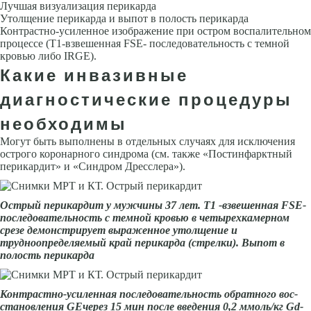
Лучшая визуализация перикарда
Утол­щение перикарда и выпот в полость перикарда
Контрастно-усиленное изображение при остром воспалительном
процессе (Т1-взвешенная FSE- последовательность с темной
кровью либо IRGE).
Какие инвазивные
диагностические процедуры
необходимы
Могут быть выполнены в отдельных случаях для исключения
острого ко­ронарного синдрома (см. также «Постинфарктный
перикардит» и «Син­дром Дресслера»).
Острый перикардит у муж­чины 37 лет. Т1 -взвешенная FSЕ-
последовательность с темной кровью в четырехкамерном
срезе демонстри­рует выраженное утолщение и
трудноопределяемый край перикарда (стрелки). Выпот в
полость перикарда
Контрастно-усиленная последовательность обратного вос­
становления GEчерез 15 мин после введения 0,2 ммоль/кг Gd-