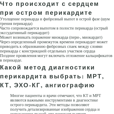
Что происходит с сердцем
при остром перикардите
Утолщение перикарда и фиброзный выпот в острой фазе (шум
трения перикарда)
Часто сопровождается выпотом в полости перикарда (острый
экссудативный перикардит)
Может возникать поражение миокарда (пери-, миокардит)
Через определенный промежуток времени перикардит может
приводить к образованию фиброзных спаек между слоями
перикарда с констрикцией отдельных участков сердца
Поздние проявления могут включать отложение кальцификатов
в перикарде.
Какой метод диагностики
перикардита выбрать: МРТ,
КТ, ЭХО-КГ, ангиографию
Многие пациенты и врачи отмечают, что КТ и МРТ
являются важными инструментами в диагностике
острого перикардита. Эти методы позволяют
получить детализированные изображения сердца и
окружающих тканей, что помогает выявить