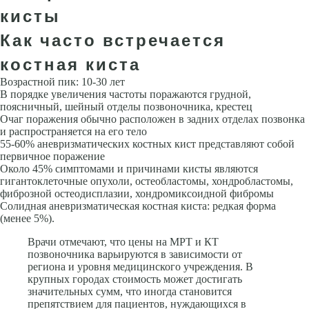
кисты
Как часто встречается
костная киста
Возрастной пик: 10-30 лет
В порядке увеличения частоты поражаются грудной,
поясничный, шейный отделы позвоночника, крестец
Очаг поражения обычно расположен в задних отделах позвонка
и распространяется на его тело
55-60% аневризматических костных кист представляют собой
первичное поражение
Около 45% симптомами и причинами кисты являются
гигантоклеточные опухоли, остеобластомы, хондробластомы,
фиброзной остеодисплазии, хондромиксоидной фибромы
Солидная аневризматическая костная киста: редкая форма
(менее 5%).
Врачи отмечают, что цены на МРТ и КТ
позвоночника варьируются в зависимости от
региона и уровня медицинского учреждения. В
крупных городах стоимость может достигать
значительных сумм, что иногда становится
препятствием для пациентов, нуждающихся в