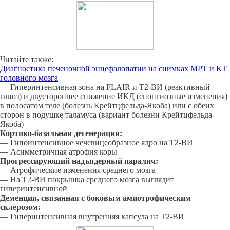
Читайте также:
Диагностика печеночной энцефалопатии на снимках МРТ и КТ
головного мозга
— Гиперинтенсивная зона на FLAIR и Т2-ВИ (ре­активный
глиоз) и двустороннее снижение ИКД (спонгиозные изменения)
в полосатом теле (болезнь Крейтцфельда-Якоба) или с обеих
сторон в подушке таламуса (вариант болезни Крейтцфельда-
Якоба)
Кортико-базальная дегенерация:
— Гипоинтенсивное чечевицеобразное ядро на Т2-ВИ
— Асимметричная атрофия коры
Прогрессирующий надъядерный паралич:
— Атрофические изменения среднего мозга
— На Т2-ВИ покрышка среднего мозга выглядит
гиперинтенсивной
Деменция, связанная с боковым амиотро­фическим
склерозом:
— Гиперинтенсивная внутренняя капсула на Т2-ВИ