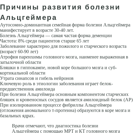
Причины развития болезни
Альцгеймера
Аутосомно-доминантная семейная форма болезни Альцгеймера
манифестирует в возрасте 30-40 лет.
Болезнь Альцгеймера — самая частая форма деменции
Частота: 8% среди пациентов старше 65 лет
Заболевание характерно для пожилого и старческого возраста
(возраст 60-90 лет)
Атрофия паренхимы головного мозга, наименее выраженная в
затылоч­ной области
Бляшки в гиппокампе, новой коре большого мозга и суб­
кортикальной области
Утрата синапсов и гибель нейронов
Ключевую роль в этиологии заболевания играет белок-
предшественник амилоида
При болезни Альцгеймера основным компонентом старческих
бляшек и кровеносных сосудов является амилоидный белок (АР)
При изолиро­ванном процессе фибриллы Альцгеймера
(отложения аномального т-протеина) образуются в коре мозга и
базальных ядрах.
Врачи отмечают, что диагностика болезни
Альцгеймера с помощью МРТ и КТ головного мозга