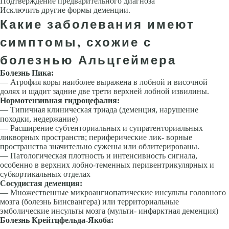
Подтверждение предварительного диагноза
Исключить другие формы деменции.
Какие заболевания имеют
симптомы, схожие с
болезнью Альцгеймера
Болезнь Пика:
— Атрофия коры наиболее выражена в лобной и височ­ной
долях и щадит задние две трети верхней лобной извилины.
Нормотензивная гидроцефалия:
— Типичная клиническая триада (деменция, наруше­ние
походки, недержание)
— Расширение субтенториальных и супратенториальных
ликворных пространств; периферические лик- ворные
пространства значительно сужены или облитерированы.
— Патологическая плотность и интенсивность сигнала,
особенно в верхних лобно-теменных перивентрикулярных и
субкортикальных отделах
Сосудистая деменция:
— Множественные микроангиопатические инсульты головного
мозга (болезнь Бинсвангера) или терри­ториальные
эмболические инсульты мозга (мульти- инфарктная деменция)
Болезнь Крейтцфельда-Якоба: