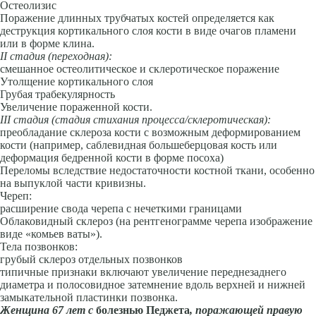
Остеолизис
Поражение длинных трубчатых костей определяется как
деструкция кортикального слоя кости в виде очагов пламени
или в форме клина.
II
стадия (переходная):
смешанное остеолитическое и склеротическое поражение
Утолщение кортикального слоя
Грубая трабекулярность
Увеличение пораженной кости.
III
стадия (стадия стихания процесса/склеротическая):
преобладание склероза кости с возможным деформированием
кости (например, саблевидная большеберцовая кость или
деформация бедренной кости в форме посоха)
Переломы вследствие недостаточности костной ткани, особенно
на выпуклой части кривизны.
Череп:
расширение свода черепа с нечеткими границами
Облаковидный склероз (на рентгенограмме черепа изображение
виде «комьев ваты»).
Тела позвонков:
грубый склероз отдельных позвонков
типичные признаки включают увеличение переднезаднего
диаметра и полосовидное затемнение вдоль верхней и нижней
замыкательной пластинки позвонка.
Женщина 67 лет с
болезнью Педжета
, поражающей правую