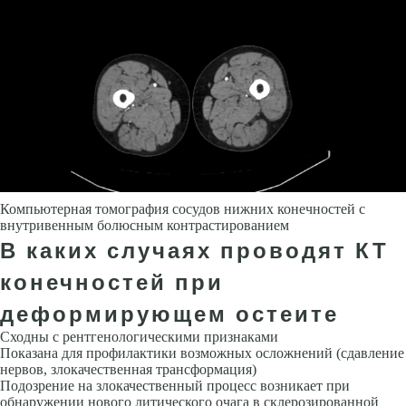
Компьютерная томография сосудов нижних конечностей с
внутривенным болюсным контрастированием
В каких случаях проводят КТ
конечностей при
деформирующем остеите
Сходны с рентгенологическими признаками
Показана для профилактики возможных осложнений (сдавление
нервов, злокачественная трансформация)
Подозрение на злокачественный процесс возникает при
обнаружении нового литического очага в склерозированной