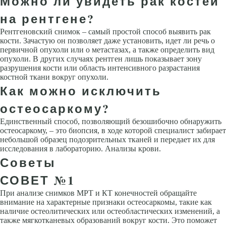
Можно ли увидеть рак костей
на рентгене?
Рентгеновский снимок – самый простой способ выявить рак
кости. Зачастую он позволяет даже установить, идет ли речь о
первичной опухоли или о метастазах, а также определить вид
опухоли. В других случаях рентген лишь показывает зону
разрушения кости или область интенсивного разрастания
костной ткани вокруг опухоли.
Как можно исключить
остеосаркому?
Единственный способ, позволяющий безошибочно обнаружить
остеосаркому, – это биопсия, в ходе которой специалист забирает
небольшой образец подозрительных тканей и передает их для
исследования в лабораторию. Анализы крови.
Советы
СОВЕТ №1
При анализе снимков МРТ и КТ конечностей обращайте
внимание на характерные признаки остеосаркомы, такие как
наличие остеолитических или остеобластических изменений, а
также мягкотканевых образований вокруг кости. Это поможет