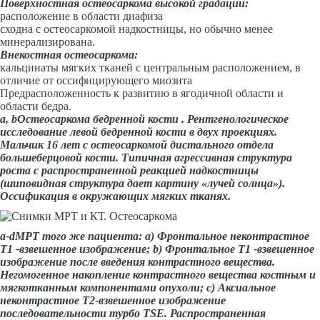
Поверхностная остеосаркома высокой градации:
расположение в области диафиза
сходна с остеосаркомой надкостницы, но обычно менее
минерализирована.
Внекостная остеосаркома:
кальцинаты мягких тканей с центральным расположением, в
отличие от оссифицирующего миозита
Предрасположенность к развитию в ягодичной области и
области бедра.
а,
b
Остеосаркома бедренной кости
. Рентгенологическое
исследование левой бедренной кости в двух проекциях.
Мальчик 16 лет
c
остеосаркомой дистального отдела
большеберцовой кости. Типичная агрессивная структура
роста с распространенной реакцией надкостницы
(шиповидная структура дает картину «лучей солнца»).
Оссификация в окружающих мягких тканях.
а-
d
МРТ того же пациента: а) Фронтальное неконтрастное
Т1 -взвешенное изображение;
b
) Фронтальное Т1 -взвешенное
изображение после введения контрастного вещества.
Негомогенное накопление контрастного вещества костным и
мягкотканным компонентами опухоли; с) Аксиальное
неконтрастное Т2-взвешенное изображение
последовательности турбо Т
S
Е. Распространенная