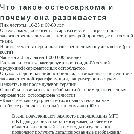
Что такое остеосаркома и
почему она развивается
Пик частоты: 10-25 и 60-80 лет.
Остеосаркома, остеогенная саркома кости — агрессивная
злокачественная опухоль, клетки которой происходят из костной
ткани.
Наиболее частая первичная злокачественная опухоль кости (рак
кости)
Частота 2-3 случая на 1 000 000 человек
Гистологически характеризуется остеоидной/костной
продукцией саркоматозных остеобластов
Опухоль первичная либо вторичная, развивающаяся вследствие
злокачественной трансформации, например остеосаркома
Педжета, или после лучевой терапии
Способна развиваться в любой кости (например, остеогенная
саркома таза, остеосаркома челюсти)
«Классическая внутрикостномозговая остеосаркома» —
наиболее распространенный тип опухоли (90%).
Врачи подчеркивают важность использования МРТ
и КТ для диагностики остеосаркомы, особенно в
области конечностей. Эти методы визуализации
позволяют получить детализированные изображения