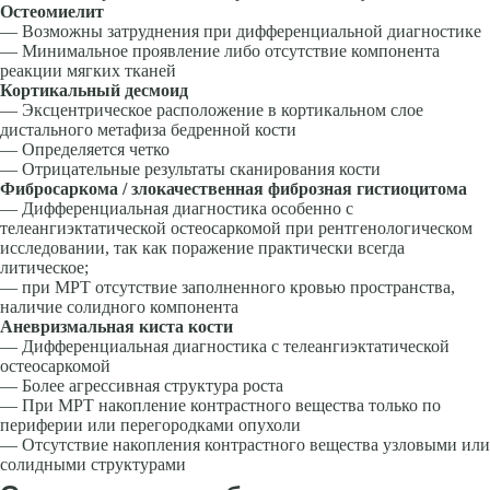
Остеомиелит
— Возможны затруднения при дифференциальной диагностике
— Минимальное проявление либо отсутствие компонента
реакции мягких тканей
Кортикальный десмоид
— Эксцентрическое расположение в кортикальном слое
дистального метафиза бедренной кости
— Определяется четко
— Отрицательные результаты сканирования кости
Фибросаркома / злокачественная фиброзная гистиоцитома
— Дифференциальная диагностика особенно с
телеангиэктатической остеосаркомой при рентгенологическом
исследовании, так как поражение практически всегда
литическое;
— при МРТ отсутствие заполненного кровью пространства,
наличие солидного компонента
Аневризмальная киста кости
— Дифференциальная диагностика с телеангиэктатической
остеосаркомой
— Более агрессивная структура роста
— При МРТ накопление контрастного вещества только по
периферии или перегородками опухоли
— Отсутствие накопления контрастного вещества узловыми или
солидными структурами