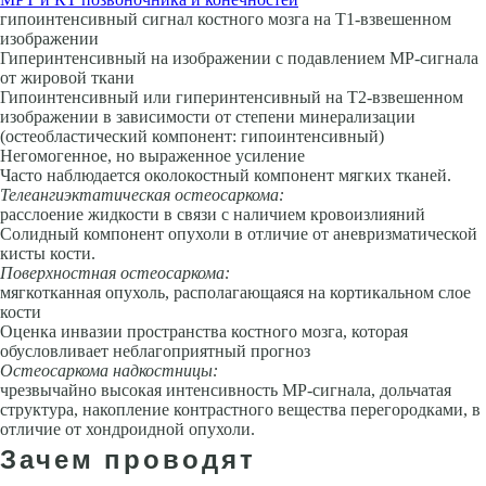
гипоинтенсивный сигнал костного мозга на Т1-взвешенном
изображении
Гиперинтенсивный на изображении с подавлением МР-сигнала
от жировой ткани
Гипоинтенсивный или гиперинтенсивный на Т2-взвешенном
изображении в зависимости от степени минерализации
(остеобластический компонент: гипоинтенсивный)
Негомогенное, но выраженное усиление
Часто наблюдается околокостный компонент мягких тканей.
Телеангиэктатическая остеосаркома:
расслоение жидкости в связи с наличием кровоизлияний
Солидный компонент опухоли в отличие от аневризматической
кисты кости.
Поверхностная остеосаркома:
мягкотканная опухоль, располагающаяся на кортикальном слое
кости
Оценка инвазии пространства костного мозга, которая
обусловливает неблагоприятный прогноз
Остеосаркома надкостницы:
чрезвычайно высокая интенсивность МР-сигнала, дольчатая
структура, накопление контрастного вещества перегородками, в
отличие от хондроидной опухоли.
Зачем проводят