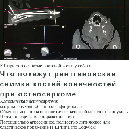
КТ при остеосаркоме локтевой кости у собаки.
Что покажут рентгеновские
снимки костей конечностей
при остеосаркоме
Классическая остеосаркома
:
матрикс опухоли обычно оссифицирован
Обычно смешанная остеолитическая/остеобластическая опухоль
Плохо определяемое поражение кости
Потенциально агрессивное, полностью литическое или
бластическое поражение П-Ш типа (по Lodwick)