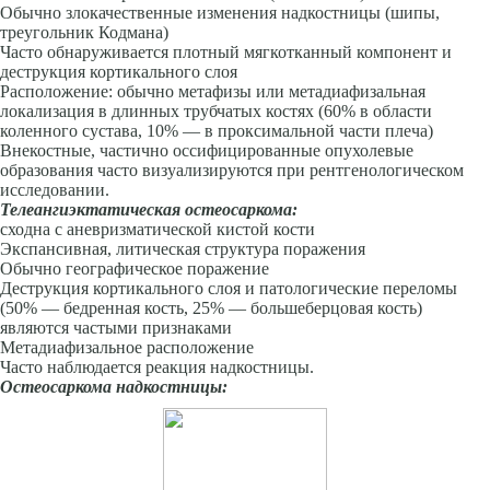
Обычно злокачественные изменения надкостницы (шипы,
треугольник Кодмана)
Часто обнаруживается плотный мягкотканный компонент и
деструкция кортикального слоя
Расположение: обычно метафизы или метадиафизальная
локализация в длинных трубчатых костях (60% в области
коленного сустава, 10% — в проксимальной части плеча)
Внекостные, частично оссифицированные опухолевые
образования часто визуализируются при рентгенологическом
исследовании.
Телеангиэктатическая остеосаркома:
сходна с аневризматической кистой кости
Экспансивная, литическая структура поражения
Обычно географическое поражение
Деструкция кортикального слоя и патологические переломы
(50% — бедренная кость, 25% — большеберцовая кость)
являются частыми признаками
Метадиафизальное расположение
Часто наблюдается реакция надкостницы.
Остеосаркома надкостницы: