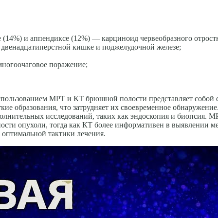
е (14%) и аппендиксе (12%) — карциноид червеобразного отрост
 двенадцатиперстной кишке и поджелудочной железе;
многоочаговое поражение;
использованием МРТ и КТ брюшной полости представляет собой 
ткие образования, что затрудняет их своевременное обнаружен
олнительных исследований, таких как эндоскопия и биопсия. М
ости опухоли, тогда как КТ более информативен в выявлении ме
 оптимальной тактики лечения.