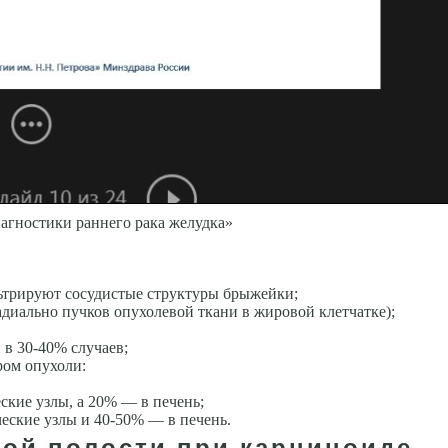
агностики раннего рака желудка»
ьтрируют сосудистые структуры брыжейки;
адиально пучков опухолевой ткани в жировой клетчатке);
в 30-40% случаев;
ром опухоли:
ские узлы, а 20% — в печень;
еские узлы и 40-50% — в печень.
ой полости при карциноиде