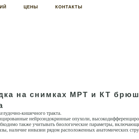
НИЙ
ЦЕНЫ
КОНТАКТЫ
дка на снимках МРТ и КТ брю
а
желудочно-кишечного тракта.
енцированные нейроэндокринные опухоли, высокодифференцир
одимо также учитывать биологические параметры, включающие 
азы, наличие инвазии рядом расположенных анатомических струк