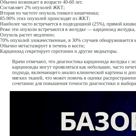
Обычно возникает в возрасте 40-60 лет.
Составляет 2% опухолей ЖКТ;
Вторая по частоте опухоль тонкого кишечника;
85-90% этих опухолей происходят из ЖКТ;
Наиболее часто встречается в подвздошной (25%), прямой кишк
Реже эти опухоли встречаются в желудке — карциноид желудка,
Опухоль растет медленно;
70% опухолей злокачественные, в 30% случаев обнаруживается 
Обычно метастазирует в печень и кости;
Карциноид секретирует серотонин и другие медиаторы.
Врачи отмечают, что диагностика карциноида желудка с 
карциноиды могут проявляться как небольшие, часто нече
подхода, включающего анализ клинической картины и доп
мягких тканей, что может помочь в оценке распространенн
сочетании для повышения точности диагностики и выбора