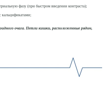
ериальную фазу (при быстром введении контраста);
с кальцификатами;
оидного очага. Петли кишки, расположен­ные рядом,