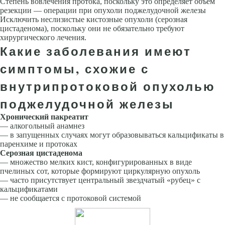
Степень вовлечения протока, поскольку это определяет объем
резекции — операции при опухоли поджелудочной железы
Исключить неслизистые кистозные опухоли (серозная
цистаденома), по­скольку они не обязательно требуют
хирургического лечения.
Какие заболевания имеют
симптомы, схожие с
внутрипротоковой опухолью
поджелудочной железы
Хронический пакреатит
— алкогольный анамнез
— в запущенных случаях могут образовываться кальцификаты в
паренхиме и протоках
Серозная цистаденома
— множество мелких кист, конфигурированных в виде
пчелиных сот, которые формируют циркулярную опухоль
— часто присутствует центральный звездчатый «рубец» с
кальцификатами
— не сообщается с протоковой системой