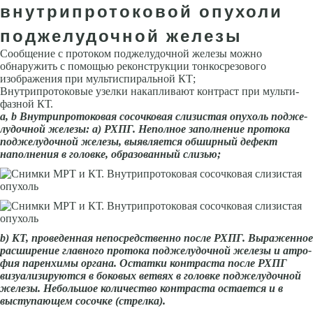
внутрипротоковой опухоли
поджелудочной железы
Сообщение с протоком поджелудочной железы можно
обнаружить с помощью реконструкции тонкосрезового
изображения при мультиспиральной КТ;
Внутрипротоковые узелки накапливают контраст при мульти-
фазной КТ.
а,
b
Внутри­протоковая сосочковая слизистая опухоль подже­
лудочной железы: а) РХПГ. Неполное запол­нение протока
поджелу­дочной железы, выявля­ется обширный дефект
наполнения в головке, образованный слизью;
b
) КТ, проведенная непо­средственно после РХПГ. Выраженное
расширение главного протока подже­лудочной железы и атро­
фия паренхимы органа. Остатки контраста после РХПГ
визуализируются в боковых ветвях в го­ловке поджелудочной
железы. Небольшое коли­чество контраста остается и в
выступающем сосочке (стрелка).