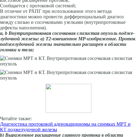
кистозное расширение протоков;
Сообщается с протоковой системой;
В отличие от РХПГ при использовании этого метода
диагностики можно провести дифференциальный диагноз
между слизью и сосочковыми узелками (внутрипротоковые
дефекты наполнения).
а,
b
Внутри­протоковая сосочковая слизистая опухоль подже­
лудочной железы: а) Т2-взвешенное МР-изображение. Проток
подже­лудочной железы значи­тельно расширен в области
головки и тел
a
;
Читайте также:
Диагностика протоковой аденокарциномы на снимках МРТ и
КТ поджелудочной железы
b
) Выраженное расши­рение главного протока в области