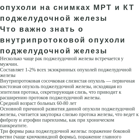
опухоли на снимках МРТ и КТ
поджелудочной железы
Что важно знать о
внутрипротоковой опухоли
поджелудочной железы
Несколько чаще рак поджелудочной железы встречается у
мужчин.
Составляет 1-2% всех экзокринных опухолей поджелудочной
железы
Внутрипротоковая сосочковая слизистая опухоль — первичная
кистозная опухоль поджелудочной железы, исходящая из
эпителия протока, секретирующая слизь, что приводит к
расширению протоков поджелудочной железы.
Средний возраст больных 60-80 лет
Основной причиной развития данной опухоли поджелудочной
железы, считается закупорка слизью протока железы, что ведет к
фиброзу и атрофии паренхимы, как при хроническом
панкреатите.
Три формы рака поджелудочной железы: поражение боковой
ветви (чаще крючковидной формы), поражение главного