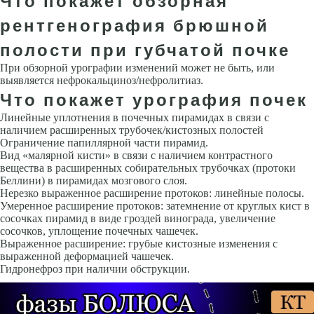
Что покажет обзорная
рентгенография брюшной
полости при губчатой почке
При обзорной урографии изменений может не быть, или
выявляется нефрокальциноз/нефролитиаз.
Что покажет урография почек
Линейные уплотнения в почечных пирамидах в связи с
наличием расширенных трубочек/кистозных полостей
Ограничение папиллярной части пирамид.
Вид «малярной кисти» в связи с наличием контрастного
вещества в расширенных собирательных трубочках (протоки
Беллини) в пирамидах мозгового слоя.
Нерезко выраженное расширение протоков: линейные полосы.
Умеренное расширение протоков: затемнение от круглых кист в
сосочках пирамид в виде гроздей винограда, увеличение
сосочков, уплощение почечных чашечек.
Выраженное расширение: грубые кистозные изменения с
выраженной деформацией чашечек.
Гидронефроз при наличии обструкции.