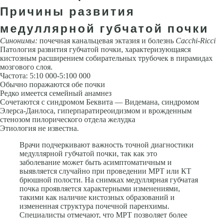
Причины развития
медуллярной губчатой почки
Синонимы:
почечная канальцевая эктазия и болезнь
Cacchi-Ricci
Патология развития губчатой почки, характеризующаяся
кистозным расширением собирательных трубочек в пирамидах
мозгового слоя.
Частота: 5:10 000-5:100 000
Обычно поражаются обе почки
Редко имеется семейный анамнез
Сочетаются с синдромом Беквита — Видемана, синдромом
Элерса-Данлоса, гиперпаратиреоидизмом и врожденным
стенозом пилорического отдела желудка
Этиология не известна.
Врачи подчеркивают важность точной диагностики
медуллярной губчатой почки, так как это
заболевание может быть асимптоматичным и
выявляется случайно при проведении МРТ или КТ
брюшной полости. На снимках медуллярная губчатая
почка проявляется характерными изменениями,
такими как наличие кистозных образований и
измененная структура почечной паренхимы.
Специалисты отмечают, что МРТ позволяет более