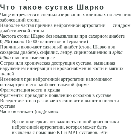
Что такое сустав Шарко
Чаще встречается в специализированных клиниках по лечению
заболеваний стопы.
Наиболее частая причина нейрогенной артропатии — синдром
диабетической стопы
Частота стопы Шарко без изъязвления при сахарном диабете
0,2% (около 16 000 пациентов в Германии)
Причины включают сахарный диабет (стопа Шарко при
сахарном диабете), сифилис, лепру, сирингомиелию и
spina
bifida
с менингомиелоцеле
Острая или хроническая деструкция сустава, вызванная
нарушением иннервации и кровоснабжения кости и мягких
тканей
Изменения при нейрогенной артропатии напоминают
остеоартрит в его наиболее тяжелой форме
Фрагментация кости и хряща
Фрагменты приводят к появлению осколков в суставе
Вследствие этого развивается синовит и выпот в полости
сустава
Часто возникает (под)вывих.
Врачи подчеркивают важность точной диагностики
нейрогенной артропатии, которая может быть
выявлена с помощью КТ и МРТ суставов. Эти