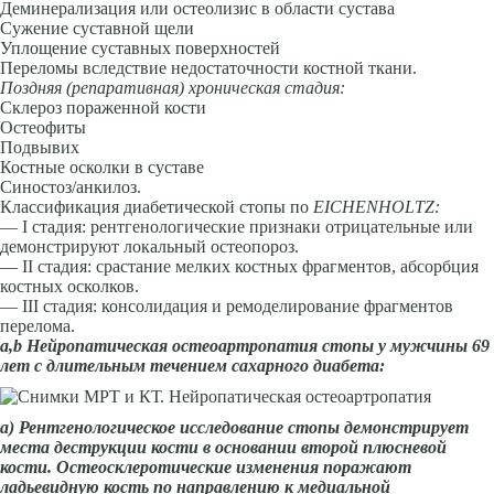
Деминерализация или остеолизис в области сустава
Сужение суставной щели
Уплощение суставных поверхностей
Переломы вследствие недостаточности костной ткани.
Поздняя (репаративная) хроническая стадия:
Склероз пораженной кости
Остеофиты
Подвывих
Костные осколки в суставе
Синостоз/анкилоз.
Классификация диабетической стопы по
EICHENHOLTZ
:
— I стадия: рентгенологические признаки отрицательные или
демонстрируют локальный остеопороз.
— II стадия: срастание мелких костных фрагментов, абсорбция
костных осколков.
— III стадия: консолидация и ремоделирование фрагментов
перелома.
а,
b
Нейропатическая остеоартропатия стопы у мужчины 69
лет с длительным течением сахарного диабета:
а) Рентгенологическое исследование стопы демонстрирует
места деструкции кости в основании второй плюсневой
кости. Остеосклеротические изменения поражают
ладьевидную кость по направлению к медиальной