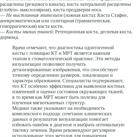
расще­лины (резцового канала), киста латеральной расщелины
(глобуло- максиллярная), киста преддверия носа.
—
Не выстланная эпителием
(ложная киста): Киста Стафне,
аневризмати­ческая или солитарная (травматическая,
геморрагическая) киста кости.
—
Кисты мягких тканей
: Ретенционная киста, десневая киста,
дермоид.
Врачи отмечают, что диагностика одонтогенной
кисты с помощью КТ и МРТ является важным
этапом в стоматологической практике. Эти методы
визуализации позволяют получить
детализированные изображения, что способствует
точному определению размеров, локализации и
характера образования. Специалисты подчеркивают,
что КТ особенно эффективна для выявления костных
изменений и оценки состояния окружающих тканей,
в то время как МРТ может быть полезна для
изучения мягкотканевых структур.
Медики также указывают на необходимость
комплексного подхода: сочетание клинических
данных и результатов визуализации помогает
избежать ошибок в диагнозе и выбрать оптимальную
тактику лечения. Врачи рекомендуют регулярное
использование этих методов для повышения