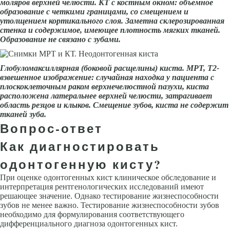
моляров верхней челюсти. КТ с костным окном: объемное
образование с четкими границами, со сме­щением и
утолщением кортикального слоя. Заметна склерозированная
стенка и содер­жимое, имеющее плотность мягких тканей.
Образование не связано с зубами.
Глобуломаксиллярная (боковой расщелины) киста. МРТ, Т2-
взвешенное изо­бражение: случайная находка у пациента с
плоскоклеточным раком верхнечелюстной пазухи, киста
расположена латеральнее верхней челюсти, затрагивает
область рез­цов и клыков. Смещение зубов, киста не содержит
тканей зуба.
Вопрос-ответ
Как диагностировать
одонтогенную кисту?
При оценке одонтогенных кист клиническое обследование и
интерпретация рентгенологических исследований имеют
решающее значение. Однако тестирование жизнеспособности
зубов не менее важно. Тестирование жизнеспособности зубов
необходимо для формулирования соответствующего
дифференциального диагноза одонтогенных кист.