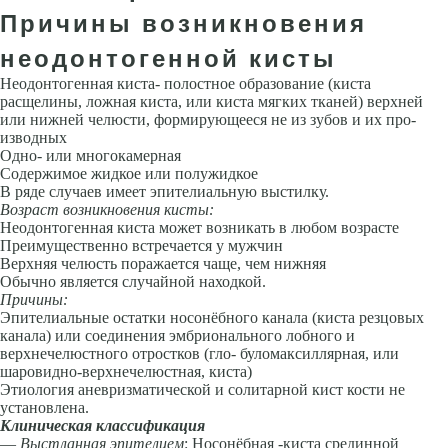
Причины возникновения
неодонтогенной кисты
Неодонтогенная киста- полостное образование (киста
расщелины, ложная киста, или киста мягких тканей) верхней
или нижней челюсти, формирующееся не из зубов и их про­
изводных
Одно- или многокамерная
Содержимое жидкое или полужид­кое
В ряде случаев имеет эпителиальную выстилку.
Возраст возникновения кисты:
Неодонтогенная киста может возникать в любом возрасте
Преимущественно встречается у мужчин
Верхняя челюсть поражается чаще, чем нижняя
Обычно яв­ляется случайной находкой.
Причины:
Эпителиальные остатки носонёбного канала (киста резцовых
канала) или соединения эмбрионального лобного и
верхнечелюстного отростков (гло- буломаксиллярная, или
шаровидно-верхнечелюстная, киста)
Этиология аневризматической и солитарной кист кости не
установлена.
Клиническая классификация
—
Выстланная эпителием
: Носонёбная -киста срединной