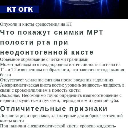
Опухоли и кисты средостения на КТ
Что покажут снимки МРТ
полости рта при
неодонтогенной кисте
Объемное образование с четкими границами
Может наблюдаться не­однородная интенсивность сигнала на
Т1- и Т2-взвешенном изображении, что зависит от содержания
белка
Отсутствует усиление сигнала после введения гадолиния
Аневризматическая киста кости: уровень жидкость- жидкость в
связи с кровоизлиянием в полость кисты
Внимание:
Необхо­димо точно определить взаимоотношение с
нервно-сосудистыми пучка­ми, периодонтом и пульпой зуба.
Отличительные признаки
Локализация и признаки, характерные для доброкачественной
кисты кости
При наличии аневризматической кисты уровень жидкость-