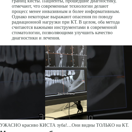
границ кисты. Пациенты, прошедшие диагностику,
отмечают, что современные технологии делают
процесс менее инвазивным и более информативным.
Однако некоторые выражают опасения по поводу
радиационной нагрузки при КТ. В целом, оба метода
считаются важными инструментами в современной
стоматологии, позволяющими улучшить качество
диагностики и лечения.
УЖАСНО красиво КИСТА зуба!…Они видны ТОЛЬКО на КТ.