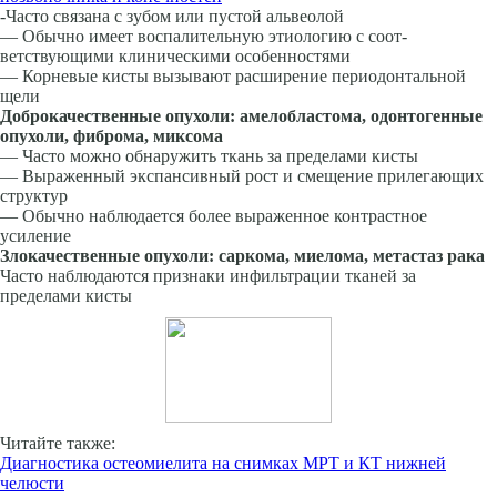
-Часто связана с зубом или пустой альвеолой
— Обычно имеет воспалительную этиологию с соот­
ветствующими клиническими особенностями
— Корневые кисты вызывают расширение периодон­тальной
щели
Доброкачественные опухоли: амелобластома, одонтогенные
опухоли, фиброма, миксома
— Часто можно обнаружить ткань за пределами ки­сты
— Выраженный экспансивный рост и смещение при­легающих
структур
— Обычно наблюдается более выраженное контраст­ное
усиление
Злокачественные опухоли: саркома, миелома, метастаз рака
Часто наблюдаются признаки инфильтрации тканей за
пределами кисты
Читайте также:
Диагностика остеомиелита на снимках МРТ и КТ нижней
челюсти