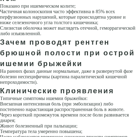
Показано при ишемическом колите;
Частичная колоноскопия часто эффективна в 85% всех
перфузионных нарушений, которые происходятна уровне и
ниже селезеночного угла толстого кишечника;
Слизистая оболочка может выглядеть отечной, геморрагической
либо изъязвленной.
Зачем проводят рентген
брюшной полости при острой
ишемии брыжейки
На ранних фазах данные нормальные, даже в развернутой фазе
болезни неспецифичны (картина паралитической кишечной
непроходимости).
Клинические проявления
Типичные симптомы ишемии брыжейки:
Внезапная интенсивная боль (при эмболизации) либо
постепенно нарастающая распространенная боль в животе.
Через короткий промежуток времени после боли развивается
диарея;
Живот болезненный при пальпации;
Температура тела умеренно повышена;
Часто наблюдается временное снижение тяжести симптомов