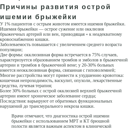
Причины развития острой
ишемии брыжейки
У 1% пациентов с острым животом имеется ишемия брыжейки.
Ишемия брыжейки — острое сужение или окклюзия
брыжеечных артерий или вен, приводящая « к неадекватному
кровоснабжению кишки.
Заболеваемость повышается с увеличением среднего возраста
популяции;
Две формы: окклюзивная форма встречается в 75% случаев,
характеризуется образованием тромбов и эмболов в брыжеечной
артерии и тромбов в брыжеечной вене; у 20-30% больных
имеется неокклюзивная форма, связанная с гиповолемией;
Многие расстройства могут привести к ухудшению кровотока:
кишечная непроходимость, васкулит, опухоли, лекарственные
средства, лучевая терапия;
Более 30% больных с острой окклюзией верхней брыжеечной
артерии имеют хроническое заболевание сердца;
Последствия: варьируют от обратимых функциональных
нарушений до трансмурального некроза кишки.
Врачи отмечают, что диагностика острой ишемии
брыжейки с использованием МРТ и КТ брюшной
полости является важным аспектом в клинической