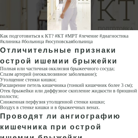
Как подготовиться к КТ? #КТ #МРТ #лечение #диагностика
#клиника #больница #юсуповскаябольница
Отличительные признаки
острой ишемии брыжейки
Полная или частичная окклюзия брыжеечного сосуда;
Спазм артерий (неокклюзивное заболевание);
Утолщение стенки кишки;
Расширение петель кишечника (тонкий кишечник более 3 см);
Отек брыжейки или диффузное скопление жидкости в брюшной
полости;
Сниженная перфузия утолщенной стенки кишки;
Воздух в стенке кишки и в брыжеечных венах.
Проводят ли ангиографию
кишечника при острой
ишемии брыжейки