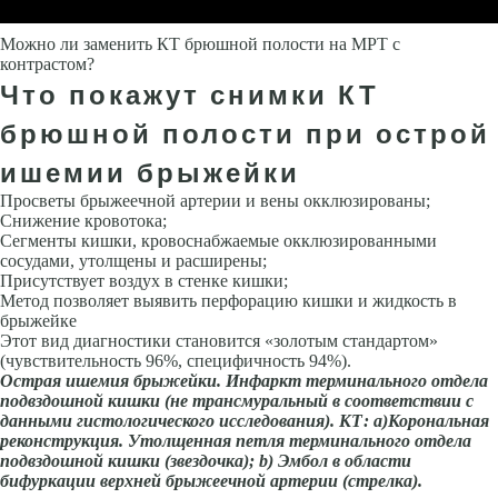
Можно ли заменить КТ брюшной полости на МРТ с
контрастом?
Что покажут снимки КТ
брюшной полости при острой
ишемии брыжейки
Просветы брыжеечной артерии и вены окклюзированы;
Снижение кровотока;
Сегменты кишки, кровоснабжаемые окклюзированными
сосудами, утолщены и расширены;
Присутствует воздух в стенке кишки;
Метод позволяет выявить перфорацию кишки и жидкость в
брыжейке
Этот вид диагностики становится «золотым стандартом»
(чувствительность 96%, специфичность 94%).
Острая ишемия брыжейки. Инфаркт терминального отдела
подвздошной киш­ки (не трансмуральный в соответствии с
данными гистологического исследования). КТ:
a
)Корональная
реконструкция. Утолщенная петля терминального отдела
подвздошной киш­ки (звездочка);
b
) Эмбол в области
бифуркации верхней брыжеечной артерии (стрелка).