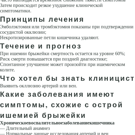
Затем происходит резкое ухудшение клинической
симптоматики.
Принципы лечения
Эмболэктомия или тромбэктомия показаны при подтверждении
сосудистой окклюзии;
Некротизированные петли кишечника удаляют.
Течение и прогноз
При ишемии брыжейки смертность остается на уровне 60%;
Риск смерти повышается при поздней диагностике;
Спонтанное улучшение может произойти при ишемическом
колите.
Что хотел бы знать клиницист
Выявить окллюзию артерий или вен.
Какие заболевания имеют
симптомы, схожие с острой
ишемией брыжейки
Хроническое
воспалительное
заболевание
кишечник
a
— Длительный анамнез
— Нормальные данные исследования артерий и вен