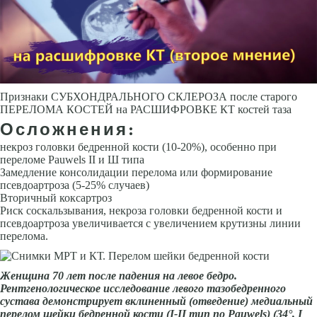
Признаки СУБХОНДРАЛЬНОГО СКЛЕРОЗА после старого
ПЕРЕЛОМА КОСТЕЙ на РАСШИФРОВКЕ КТ костей таза
Осложнения:
некроз головки бедренной кости (10-20%), особенно при
переломе Pauwels II и Ш типа
Замедление консолидации перелома или формирование
псевдоартроза (5-25% случаев)
Вторичный коксартроз
Риск соскальзывания, некроза головки бедренной кости и
псевдоартроза увеличивается с увеличением крутизны линии
перелома.
Женщина 70 лет после падения на левое бедро.
Рентгенологическое исследование левого тазобедренного
сустава демонстрирует вклиненный (отведение) медиальный
перелом шейки бедренной кости (I-II тип по Pauwels) (34°, I